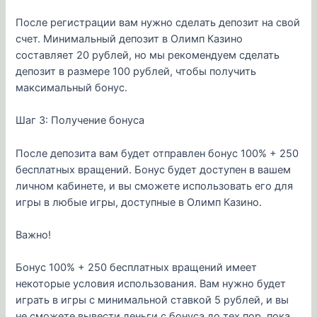
После регистрации вам нужно сделать депозит на свой
счет. Минимальный депозит в Олимп Казино
составляет 20 рублей, но мы рекомендуем сделать
депозит в размере 100 рублей, чтобы получить
максимальный бонус.
Шаг 3: Получение бонуса
После депозита вам будет отправлен бонус 100% + 250
бесплатных вращений. Бонус будет доступен в вашем
личном кабинете, и вы сможете использовать его для
игры в любые игры, доступные в Олимп Казино.
Важно!
Бонус 100% + 250 бесплатных вращений имеет
некоторые условия использования. Вам нужно будет
играть в игры с минимальной ставкой 5 рублей, и вы
не сможете вывести деньги с бонуса до тех пор, пока