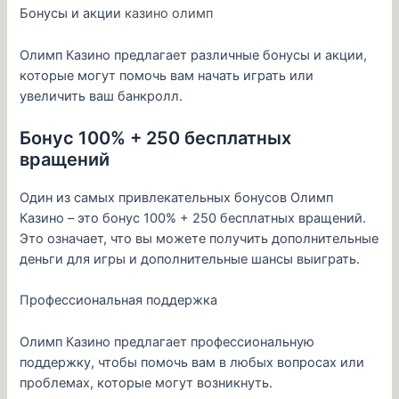
Бонусы и акции
казино олимп
Олимп Казино предлагает различные бонусы и акции,
которые могут помочь вам начать играть или
увеличить ваш банкролл.
Бонус 100% + 250 бесплатных
вращений
Один из самых привлекательных бонусов Олимп
Казино – это бонус 100% + 250 бесплатных вращений.
Это означает, что вы можете получить дополнительные
деньги для игры и дополнительные шансы выиграть.
Профессиональная поддержка
Олимп Казино предлагает профессиональную
поддержку, чтобы помочь вам в любых вопросах или
проблемах, которые могут возникнуть.