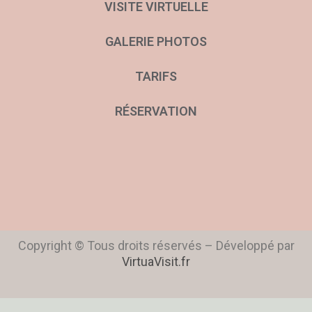
VISITE VIRTUELLE
GALERIE PHOTOS
TARIFS
RÉSERVATION
Copyright © Tous droits réservés – Développé par
VirtuaVisit.fr