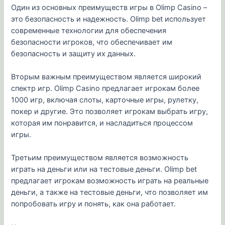
Один из основных преимуществ игры в Olimp Casino –
это безопасность и надежность. Olimp bet использует
современные технологии для обеспечения
безопасности игроков, что обеспечивает им
безопасность и защиту их данных.
Вторым важным преимуществом является широкий
спектр игр. Olimp Casino предлагает игрокам более
1000 игр, включая слоты, карточные игры, рулетку,
покер и другие. Это позволяет игрокам выбрать игру,
которая им понравится, и насладиться процессом
игры.
Третьим преимуществом является возможность
играть на деньги или на тестовые деньги. Olimp bet
предлагает игрокам возможность играть на реальные
деньги, а также на тестовые деньги, что позволяет им
попробовать игру и понять, как она работает.