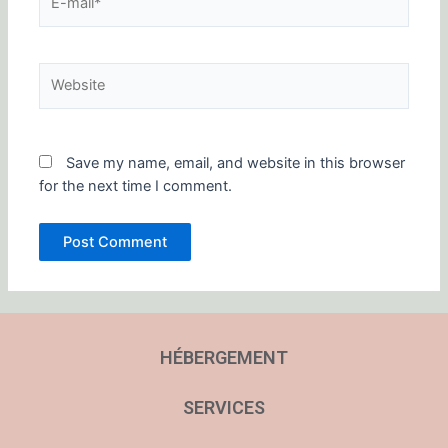
mail*
Website
Save my name, email, and website in this browser
for the next time I comment.
HÉBERGEMENT
SERVICES