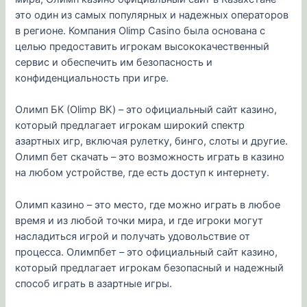
это один из самых популярных и надежных операторов
в регионе. Компания Olimp Casino была основана с
целью предоставить игрокам высококачественный
сервис и обеспечить им безопасность и
конфиденциальность при игре.
Олимп БК (Olimp BK) – это официальный сайт казино,
который предлагает игрокам широкий спектр
азартных игр, включая рулетку, бинго, слоты и другие.
Олимп бет скачать – это возможность играть в казино
на любом устройстве, где есть доступ к интернету.
Олимп казино – это место, где можно играть в любое
время и из любой точки мира, и где игроки могут
насладиться игрой и получать удовольствие от
процесса. Олимпбет – это официальный сайт казино,
который предлагает игрокам безопасный и надежный
способ играть в азартные игры.