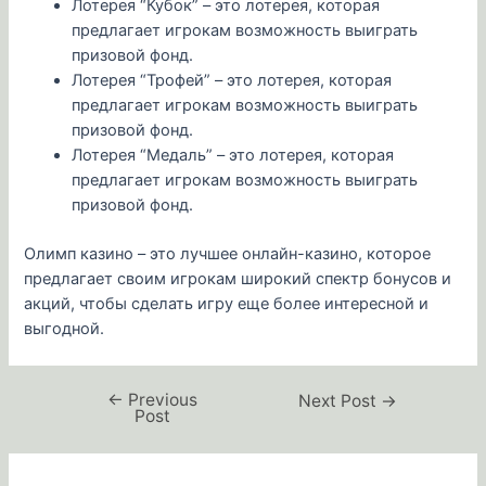
Лотерея “Кубок” – это лотерея, которая
предлагает игрокам возможность выиграть
призовой фонд.
Лотерея “Трофей” – это лотерея, которая
предлагает игрокам возможность выиграть
призовой фонд.
Лотерея “Медаль” – это лотерея, которая
предлагает игрокам возможность выиграть
призовой фонд.
Олимп казино – это лучшее онлайн-казино, которое
предлагает своим игрокам широкий спектр бонусов и
акций, чтобы сделать игру еще более интересной и
выгодной.
←
Previous
Next Post
→
Post