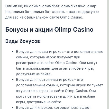
Олимп бк, бк олимп, олимпбет, олимп казино, olimp
bet, олимп бет, олимп бет скачать – все это доступно
для вас на официальном сайте Olimp Casino.
Бонусы и акции Olimp Casino
Виды бонусов
Бонусы для новых игроков – это дополнительные
суммы, которые игрок получает при
регистрации на сайте Olimp Casino. Они могут
быть использованы для игры в любые игры,
доступные на сайте.
Бонусы для постоянных игроков – это
дополнительные суммы, которые игрок получает
за участие в играх на сайте Olimp Casino. Они
могут быть использованы для игры в любые
игры, доступные на сайте.
Бонусы для игроков, которые приглашают