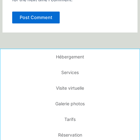
Hébergement
Services
Visite virtuelle
Galerie photos
Tarifs
Réservation