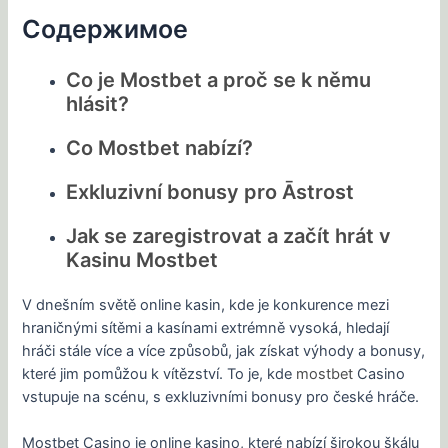
Содержимое
Co je Mostbet a proč se k němu
hlásit?
Co Mostbet nabízí?
Exkluzivní bonusy pro Āstrost
Jak se zaregistrovat a začít hrát v
Kasinu Mostbet
V dnešním světě online kasin, kde je konkurence mezi
hraničnými sítěmi a kasínami extrémně vysoká, hledají
hráči stále více a více způsobů, jak získat výhody a bonusy,
které jim pomůžou k vítězství. To je, kde
mostbet
Casino
vstupuje na scénu, s exkluzivními bonusy pro české hráče.
Mostbet Casino je online kasino, které nabízí širokou škálu