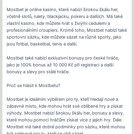
Mostbet je online kasino, které nabízí širokou škálu her,
včetně slotů, rulety, blackjacku, pokeru a dalších. Má také
vlastní kasino, kde můžete hrát s živými cedulemi a
profesionálními croupiers. Kromě toho, Mostbet nabízí také
sportovní sázku, kde můžete sázet na různé sporty, jako
jsou fotbal, basketbal, tenis a další.
Mostbet také nabízí exkluzivní bonusy pro české hráče,
jako je 100% bonus až 10 000 Kč při registraci a další
bonusy a slevy pro stálé hráče.
Proč se hlásit k Mostbetu?
Mostbet je ideálním výběrem pro ty, kteří hledají nové a
zábavné místo, kde mohou hrát své oblíbené hry a získat
výhody. Mostbet nabízí širokou škálu her, bonusy a slevy,
které mohou pomoci hráčům získat více z jejich hry. Dále
Mostbet má také dobré podmínky pro sázku, které mohou
být zajímavé pro ty, kteří se rádi sázet.