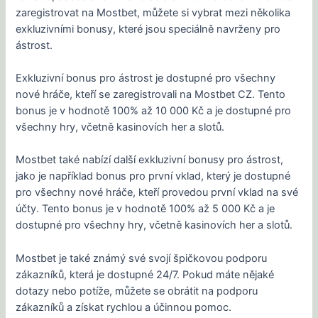
zaregistrovat na Mostbet, můžete si vybrat mezi několika
exkluzivními bonusy, které jsou speciálně navrženy pro
ástrost.
Exkluzivní bonus pro ástrost je dostupné pro všechny
nové hráče, kteří se zaregistrovali na Mostbet CZ. Tento
bonus je v hodnotě 100% až 10 000 Kč a je dostupné pro
všechny hry, včetně kasinovích her a slotů.
Mostbet také nabízí další exkluzivní bonusy pro ástrost,
jako je například bonus pro první vklad, který je dostupné
pro všechny nové hráče, kteří provedou první vklad na své
účty. Tento bonus je v hodnotě 100% až 5 000 Kč a je
dostupné pro všechny hry, včetně kasinovích her a slotů.
Mostbet je také známý své svojí špičkovou podporu
zákazníků, která je dostupné 24/7. Pokud máte nějaké
dotazy nebo potíže, můžete se obrátit na podporu
zákazníků a získat rychlou a účinnou pomoc.