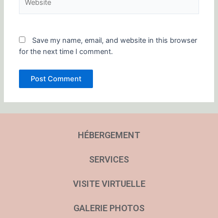
Save my name, email, and website in this browser
for the next time I comment.
HÉBERGEMENT
SERVICES
VISITE VIRTUELLE
GALERIE PHOTOS