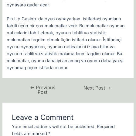
oynayara qədər açar.
Pin Up Casino-da oyun oynayarkən, istifadəçi oyunların
təhlili üçün bir çox məlumatlar verir. Bu məlumatlar oyunun
nəticələrini təhlil etmək, oyunun təhlili və statistik
məlumatları təqdim etmək üçün istifadə olunur. İstifadəçi
oyunu oynayarkən, oyunun nəticələrini izləyə bilər və
oyunun təhlili və statistik məlumatlarını təqdim olunur. Bu
məlumatlar, oyunu daha iyi anlamaq və oyunu daha yaxşı
oynamaq üçün istifadə olunur.
←
Previous
Next Post
→
Post
Leave a Comment
Your email address will not be published.
Required
fields are marked
*