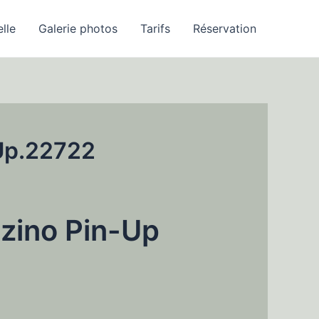
elle
Galerie photos
Tarifs
Réservation
-Up.22722
zino Pin-Up