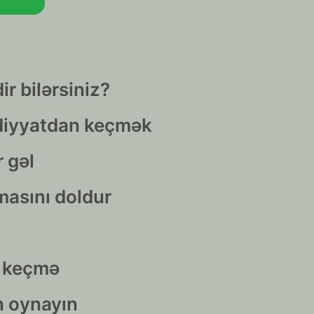
r bilərsiniz?
diyyatdan keçmək
 gəl
masını doldur
l
n keçmə
n oynayın