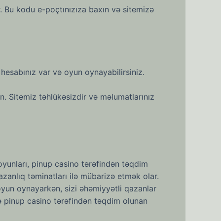
. Bu kodu e-poçtınızıza baxın və sitemizə
esabınız var və oyun oynayabilirsiniz.
 Sitemiz təhlükəsizdir və məlumatlarınız
oyunları, pinup casino tərəfindən təqdim
zanlıq təminatları ilə mübarizə etmək olar.
 oyun oynayarkən, sizi əhəmiyyətli qazanlar
ə pinup casino tərəfindən təqdim olunan