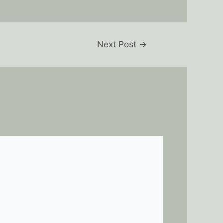
Next Post
→