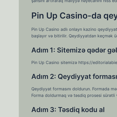
şansını artıraraq maliyyə həyecanını hiss edə
Pin Up Casino-da qe
Pin Up Casino adlı onlayn kazino qeydiyyat
başlayır və bitirilir. Qeydiyyatdan keçmək ü
Adım 1: Sitemizə qədər gə
Pin Up Casino sitemizə https://editorialabie
Adım 2: Qeydiyyat forması
Qeydiyyat formasını doldurun. Formada məlum
Forma doldurmaq və təsdiq prosesi sürətli v
Adım 3: Təsdiq kodu al