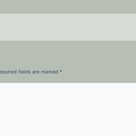
equired fields are marked
*