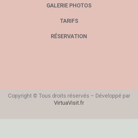
GALERIE PHOTOS
TARIFS
RÉSERVATION
Copyright © Tous droits réservés – Développé par
VirtuaVisit.fr