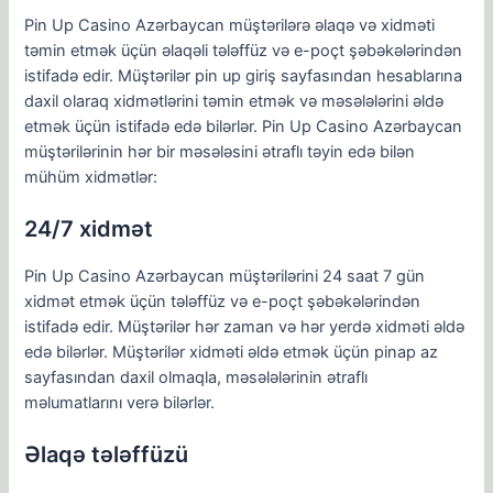
Pin Up Casino Azərbaycan müştərilərə əlaqə və xidməti
təmin etmək üçün əlaqəli tələffüz və e-poçt şəbəkələrindən
istifadə edir. Müştərilər pin up giriş sayfasından hesablarına
daxil olaraq xidmətlərini təmin etmək və məsələlərini əldə
etmək üçün istifadə edə bilərlər. Pin Up Casino Azərbaycan
müştərilərinin hər bir məsələsini ətraflı təyin edə bilən
mühüm xidmətlər:
24/7 xidmət
Pin Up Casino Azərbaycan müştərilərini 24 saat 7 gün
xidmət etmək üçün tələffüz və e-poçt şəbəkələrindən
istifadə edir. Müştərilər hər zaman və hər yerdə xidməti əldə
edə bilərlər. Müştərilər xidməti əldə etmək üçün pinap az
sayfasından daxil olmaqla, məsələlərinin ətraflı
məlumatlarını verə bilərlər.
Əlaqə tələffüzü