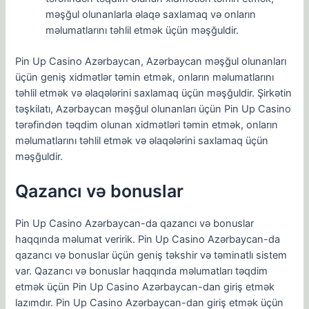
məşğul olunanlarla əlaqə saxlamaq və onların
məlumatlarını təhlil etmək üçün məşğuldir.
Pin Up Casino Azərbaycan, Azərbaycan məşğul olunanları
üçün geniş xidmətlər təmin etmək, onların məlumatlarını
təhlil etmək və əlaqələrini saxlamaq üçün məşğuldir. Şirkətin
təşkilatı, Azərbaycan məşğul olunanları üçün Pin Up Casino
tərəfindən təqdim olunan xidmətləri təmin etmək, onların
məlumatlarını təhlil etmək və əlaqələrini saxlamaq üçün
məşğuldir.
Qazancı və bonuslar
Pin Up Casino Azərbaycan-da qazancı və bonuslar
haqqında məlumat veririk. Pin Up Casino Azərbaycan-da
qazancı və bonuslar üçün geniş təkshir və təminatlı sistem
var. Qazancı və bonuslar haqqında məlumatları təqdim
etmək üçün Pin Up Casino Azərbaycan-dan giriş etmək
lazımdır. Pin Up Casino Azərbaycan-dan giriş etmək üçün