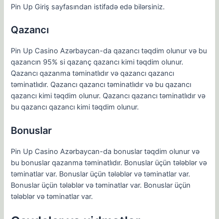
Pin Up Giriş sayfasından istifadə edə bilərsiniz.
Qazancı
Pin Up Casino Azərbaycan-da qazancı təqdim olunur və bu
qazancın 95% si qazanç qazancı kimi təqdim olunur.
Qazancı qazanma təminatlıdır və qazancı qazancı
təminatlıdır. Qazancı qazancı təminatlıdır və bu qazancı
qazancı kimi təqdim olunur. Qazancı qazancı təminatlıdır və
bu qazancı qazancı kimi təqdim olunur.
Bonuslar
Pin Up Casino Azərbaycan-da bonuslar təqdim olunur və
bu bonuslar qazanma təminatlıdır. Bonuslar üçün tələblər və
təminatlar var. Bonuslar üçün tələblər və təminatlar var.
Bonuslar üçün tələblər və təminatlar var. Bonuslar üçün
tələblər və təminatlar var.