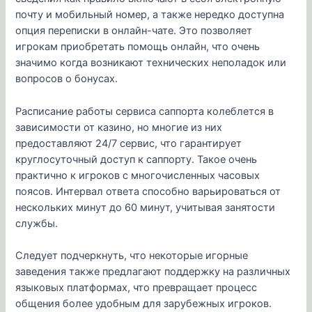
почту и мобильный номер, а также нередко доступна
опция переписки в онлайн-чате. Это позволяет
игрокам приобретать помощь онлайн, что очень
значимо когда возникают технических неполадок или
вопросов о бонусах.
Расписание работы сервиса саппорта колеблется в
зависимости от казино, но многие из них
предоставляют 24/7 сервис, что гарантирует
круглосуточный доступ к саппорту. Такое очень
практично к игроков с многочисленных часовых
поясов. Интервал ответа способно варьироваться от
нескольких минут до 60 минут, учитывая занятости
службы.
Следует подчеркнуть, что некоторые игорные
заведения также предлагают поддержку на различных
языковых платформах, что превращает процесс
общения более удобным для зарубежных игроков.