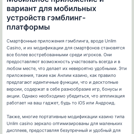
вариант для мобильных
устройств гэмблинг-
платформы
Смартфонные приложения гэмблинга, вроде Unlim
Casino, и их модификации для смартфонов становятся
все более востребованными среди игроков. Они
предоставляют возможность участвовать всегда и в
любом месте, что делает их невероятно удобными. Эти
приложения, такие как Анлим казино, как правило
предлагают идентичные функции, что и десктопные
версии, содержат в себе разнообразие игр, бонусы и
акции. Однако необходимо убедиться, что аппликация
работает на ваш гаджет, будь то iOS или Андроид.
Также, многие портативные модификации казино типа
Unlim casino зеркало оптимизированы для маленьких
дисплеев, предоставляя безупречный и удобный для