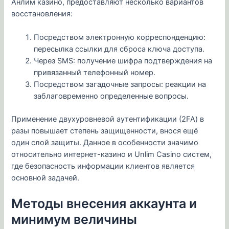
Анлим казино, предоставляют несколько вариантов
восстановления:
Посредством электронную корреспонденцию:
пересылка ссылки для сброса ключа доступа.
Через SMS: получение шифра подтверждения на
привязанный телефонный номер.
Посредством загадочные запросы: реакции на
заблаговременно определенные вопросы.
Применение двухуровневой аутентификации (2FA) в
разы повышает степень защищенности, внося ещё
один слой защиты. Данное в особенности значимо
относительно интернет-казино и Unlim Casino систем,
где безопасность информации клиентов является
основной задачей.
Методы внесения аккаунта и
минимум величины