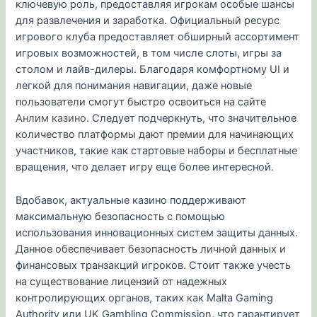
ключевую роль, предоставляя игрокам особые шансы
для развлечения и заработка. Официальный ресурс
игрового клуба предоставляет обширный ассортимент
игровых возможностей, в том числе слоты, игры за
столом и лайв-дилеры. Благодаря комфортному UI и
легкой для понимания навигации, даже новые
пользователи смогут быстро освоиться на сайте
Анлим казино
. Следует подчеркнуть, что значительное
количество платформы дают премии для начинающих
участников, такие как стартовые наборы и бесплатные
вращения, что делает игру еще более интересной.
Вдобавок, актуальные казино поддерживают
максимальную безопасность с помощью
использования инновационных систем защиты данных.
Данное обеспечивает безопасность личной данных и
финансовых транзакций игроков. Стоит также учесть
на существование лицензий от надежных
контролирующих органов, таких как Malta Gaming
Authority или UK Gambling Commission, что гарантирует