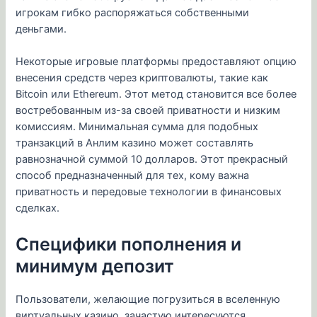
игрокам гибко распоряжаться собственными
деньгами.
Некоторые игровые платформы предоставляют опцию
внесения средств через криптовалюты, такие как
Bitcoin или Ethereum. Этот метод становится все более
востребованным из-за своей приватности и низким
комиссиям. Минимальная сумма для подобных
транзакций в Анлим казино может составлять
равнозначной суммой 10 долларов. Этот прекрасный
способ предназначенный для тех, кому важна
приватность и передовые технологии в финансовых
сделках.
Специфики пополнения и
минимум депозит
Пользователи, желающие погрузиться в вселенную
виртуальных казино, зачастую интересуются