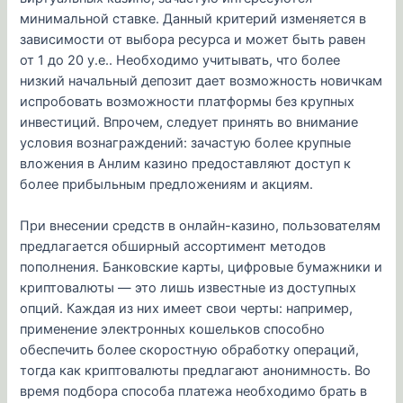
минимальной ставке. Данный критерий изменяется в
зависимости от выбора ресурса и может быть равен
от 1 до 20 у.е.. Необходимо учитывать, что более
низкий начальный депозит дает возможность новичкам
испробовать возможности платформы без крупных
инвестиций. Впрочем, следует принять во внимание
условия вознаграждений: зачастую более крупные
вложения в Анлим казино предоставляют доступ к
более прибыльным предложениям и акциям.
При внесении средств в онлайн-казино, пользователям
предлагается обширный ассортимент методов
пополнения. Банковские карты, цифровые бумажники и
криптовалюты — это лишь известные из доступных
опций. Каждая из них имеет свои черты: например,
применение электронных кошельков способно
обеспечить более скоростную обработку операций,
тогда как криптовалюты предлагают анонимность. Во
время подбора способа платежа необходимо брать в