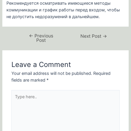
Рекомендуется осматривать имеющиеся методы
коммуникации и график работы перед входом, чтобы
не допустить недоразумений в дальнейшем.
←
Previous
Next Post
→
Post
Leave a Comment
Your email address will not be published.
Required
fields are marked
*
Type
here..