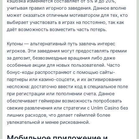
кэшбэка изменяется составляет от 5% и до 20%,
учитывая правил игорного заведения. Данное вполне
может оказаться отличным мотиватором для тех, кто
выбирает участвовать в играх на постоянно, так как
даёт возможность возместить часть потерь.
Купоны — альтернативный путь завлечь интерес
игроков. Эти заведения могут предоставлять премии
за депозит, безвозмездные вращения либо даже
особенные акции для новых пользователей. Часто
бонус-коды распространяют с помощью сайты-
партнеры или казино-соцсети, и их активирование
несложна: достаточно ввести код в специальное поле
при регистрации или пополнении счета. Данное
обеспечивает геймерам возможность попробовать
свежие развлечения или стратегии с Unlim Casino без
лишних расходов, что делает геймплей более
увлекательной и менее рискованной.
Мобильное приложение и