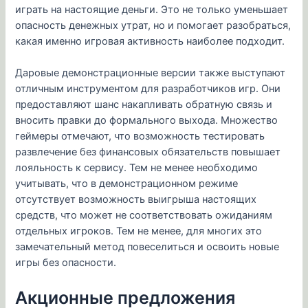
играть на настоящие деньги. Это не только уменьшает
опасность денежных утрат, но и помогает разобраться,
какая именно игровая активность наиболее подходит.
Даровые демонстрационные версии также выступают
отличным инструментом для разработчиков игр. Они
предоставляют шанс накапливать обратную связь и
вносить правки до формального выхода. Множество
геймеры отмечают, что возможность тестировать
развлечение без финансовых обязательств повышает
лояльность к сервису. Тем не менее необходимо
учитывать, что в демонстрационном режиме
отсутствует возможность выигрыша настоящих
средств, что может не соответствовать ожиданиям
отдельных игроков. Тем не менее, для многих это
замечательный метод повеселиться и освоить новые
игры без опасности.
Акционные предложения