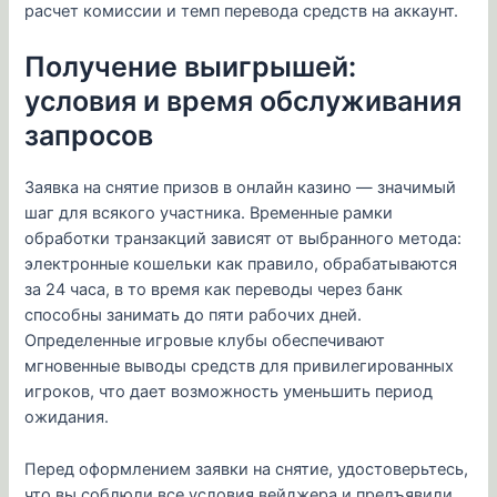
расчет комиссии и темп перевода средств на аккаунт.
Получение выигрышей:
условия и время обслуживания
запросов
Заявка на снятие призов в онлайн казино — значимый
шаг для всякого участника. Временные рамки
обработки транзакций зависят от выбранного метода:
электронные кошельки как правило, обрабатываются
за 24 часа, в то время как переводы через банк
способны занимать до пяти рабочих дней.
Определенные игровые клубы обеспечивают
мгновенные выводы средств для привилегированных
игроков, что дает возможность уменьшить период
ожидания.
Перед оформлением заявки на снятие, удостоверьтесь,
что вы соблюли все условия вейджера и предъявили