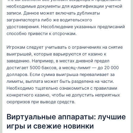
необходимые документы для идентификации учетной
записи. Данное может включать дубликаты
загранпаспорта либо же водительского
удостоверения. Несоблюдение указанных предписаний
способно привести к отсрочкам.
Игрокам следует учитывать о ограничениях на снятие
выигрышей, которые варьируются от казино к
заведению. Например, в местах дневной предел
достигает 5000 баксов, а месяц-лимит — до 20 000
долларов. Если сумма выигрыша переваливает за
лимиты, выплата может быть разделена на части.
Необходимо тщательно ознакомиться с правилами
конкретного казино, чтобы не допустить неприятных
сюрпризов при выводе средств.
Виртуальные аппараты: лучшие
игры и свежие новинки