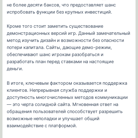
не более десяти баксов, что предоставляет шанс
испробовать функции без крупных инвестиций.
Кроме того стоит заметить существование
демонстрационных версий игр. Данный замечательный
метод изучить дизайн и возможности без опасности
потери капитала. Сайты, дающие демо-режим,
обеспечивают шанс игрокам разобраться и
разработать план перед ставками на настоящие
деньги.
В итоге, ключевым фактором оказывается поддержка
клиентов. Непрерывная служба поддержки и
доступность многочисленных методов коммуникации
— это черта солидной сайта. Мгновенная ответ на
обращения пользователей способствует разрешить
возможные неполадки и улучшает общий
взаимодействие с платформой.