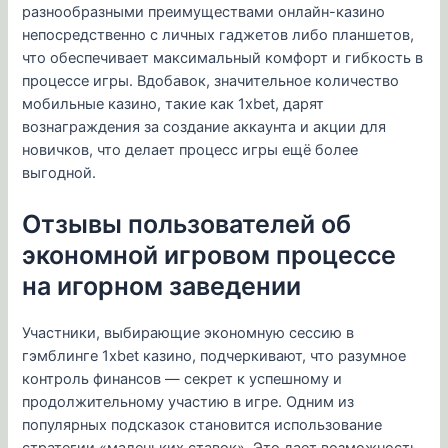
разнообразными преимуществами онлайн-казино
непосредственно с личных гаджетов либо планшетов,
что обеспечивает максимальный комфорт и гибкость в
процессе игры. Вдобавок, значительное количество
мобильные казино, такие как 1xbet, дарят
вознаграждения за создание аккаунта и акции для
новичков, что делает процесс игры ещё более
выгодной.
Отзывы пользователей об
экономной игровом процессе
на игорном заведении
Участники, выбирающие экономную сессию в
гэмблинге 1xbet казино, подчеркивают, что разумное
контроль финансов — секрет к успешному и
продолжительному участию в игре. Одним из
популярных подсказок становится использование
стратегии «маленьких ставок». Это дает возможность