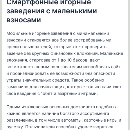
Смартфонные игорные
заведения с маленькими
взносами
Мобильные игорные заведения с минимальными
взносами становятся все более востребованными
среди пользователей, которые хотят проверить
везение без крупных финансовых вложений. Маленькие
вложения, стартовав от 1 до 10 баксов, дают
возможность новым пользователям испробовать сайт
и проанализировать её возможности без опасности
утраты значительных средств. Такое особенно
заманчиво для начинающих, которые только начинают
своё введение с 1хбет и азартными играми.
Одним из ключевых основных достоинств подобных
казино является наличие богатого ассортимента
развлечений, в том числе автоматы, карточные игры и
рулетку. Пользователи способны удовлетворяться