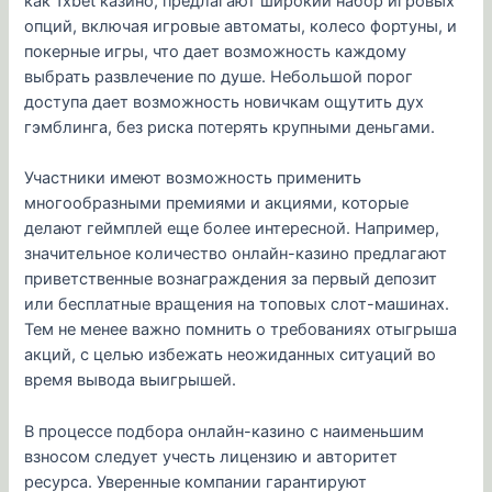
как 1xbet казино, предлагают широкий набор игровых
опций, включая игровые автоматы, колесо фортуны, и
покерные игры, что дает возможность каждому
выбрать развлечение по душе. Небольшой порог
доступа дает возможность новичкам ощутить дух
гэмблинга, без риска потерять крупными деньгами.
Участники имеют возможность применить
многообразными премиями и акциями, которые
делают геймплей еще более интересной. Например,
значительное количество онлайн-казино предлагают
приветственные вознаграждения за первый депозит
или бесплатные вращения на топовых слот-машинах.
Тем не менее важно помнить о требованиях отыгрыша
акций, с целью избежать неожиданных ситуаций во
время вывода выигрышей.
В процессе подбора онлайн-казино с наименьшим
взносом следует учесть лицензию и авторитет
ресурса. Уверенные компании гарантируют