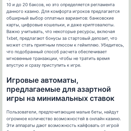
10 и до 20 баксов, но это определяется регламента
данного казино. Для комфорта игроков предлагается
обширный выбор оплатных вариантов: банковские
карты, цифровые кошельки, и даже криптовалюты.
Важно учитывать, что некоторые ресурсы, включая
1xbet, предлагают бонусы за стартовый депозит, что
может стать приятным плюсом к геймплею. Убедитесь,
что подобранный способ расчета обеспечивает
мгновенные транзакции, чтобы не тратить время
впустую и сразу приступить к игре.
Игровые автоматы,
предлагаемые для азартной
игры на минимальных ставок
Пользователи, предпочитающие малые беты, найдут
огромное количество возможностей в онлайн казино.
Эти аппараты дают возможность кайфовать от игрой