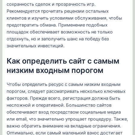
сохранность сделок и прозрачность игр.
Рекомендуется прочитать рецензии остальных
клиентов и изучить условиями обслуживания, чтобы
предотвратить обмана. Применение подобных
площадок обеспечивает возможность не только
отдохнуть, но и заполучить шанс на победу без
значительных инвестиций.
Как определить сайт с самым
низким входным порогом
Чтобы определить ресурс с самым низким входным
порогом, следует рассматривать несколько ключевых
факторов. Прежде всего, регистрация должна быть
несложной и оперативной. Большинство сайтов
обеспечивают вход посредством социальные медиа
или email, что значительно упрощает процедуру. Также,
важно обратить внимание на вкладные ограничения.
Оптимально, если самый маленький взнос достигает