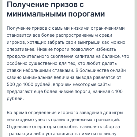
Получение призов с
минимальными порогами
Получение призов с самыми низкими ограничениями
становится все более распространенным среди
игроков, хотящих забрать свои выигрыши как можно
оперативнее. Низкие пороги позволяют избежать
продолжительного скопления капитала на балансе, что
особенно существенно для тех, кто любит делать
ставки небольшими ставками. В большинстве онлайн
казино минимальная величина вывода равняется от
500 до 1000 рублей, впрочем некоторые сайты
предлагают еще более низкие пороги, начиная с 100
рублей.
Во время определения игорного заведения для игры
необходимо учесть правила денежных транзакций.
Отдельные операторы способны начислять сбор за
транзакции либо устанавливать лимиты по числу