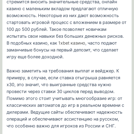
стремится вносить значительные средства, онлайн
казино с маленьким вкладом предлагают отличную
возможность. Некоторые из них дают возможность
стартовать игровой процесс с вложением в размере от
100 до 500 рублей. Такое позволяет новичкам
испытать свои навыки без больших денежных рисков.
В подобных казино, как
1xbet казино
, часто подают
заманчивые бонусы на первый депозит, что сделает
игру еще более доходной.
Важно заметить на требования выплат и вейджер. К
примеру, в случае, если ставка отыгрыша равняется
x30, это значит, что выигранные средства нужно
провести через ставки 30 циклов перед выводом.
Помимо этого стоит учитывать многообразие игр: от
классических автоматов до игр в реальном времени с
дилерами. Ведущие сайты обеспечивают надежность
операций и обеспечивают ассистенцию на русском,
что особенно важно для игроков из России и СНГ.