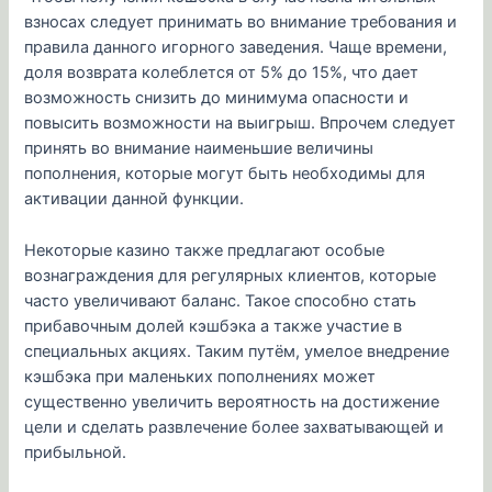
взносах следует принимать во внимание требования и
правила данного игорного заведения. Чаще времени,
доля возврата колеблется от 5% до 15%, что дает
возможность снизить до минимума опасности и
повысить возможности на выигрыш. Впрочем следует
принять во внимание наименьшие величины
пополнения, которые могут быть необходимы для
активации данной функции.
Некоторые казино также предлагают особые
вознаграждения для регулярных клиентов, которые
часто увеличивают баланс. Такое способно стать
прибавочным долей кэшбэка а также участие в
специальных акциях. Таким путём, умелое внедрение
кэшбэка при маленьких пополнениях может
существенно увеличить вероятность на достижение
цели и сделать развлечение более захватывающей и
прибыльной.