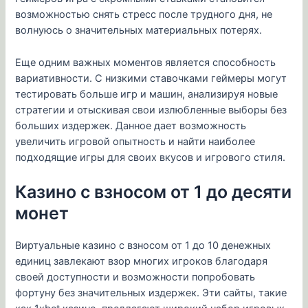
возможностью снять стресс после трудного дня, не
волнуюсь о значительных материальных потерях.
Еще одним важных моментов является способность
вариативности. С низкими ставочками геймеры могут
тестировать больше игр и машин, анализируя новые
стратегии и отыскивая свои излюбленные выборы без
больших издержек. Данное дает возможность
увеличить игровой опытность и найти наиболее
подходящие игры для своих вкусов и игрового стиля.
Казино с взносом от 1 до десяти
монет
Виртуальные казино с взносом от 1 до 10 денежных
единиц завлекают взор многих игроков благодаря
своей доступности и возможности попробовать
фортуну без значительных издержек. Эти сайты, такие