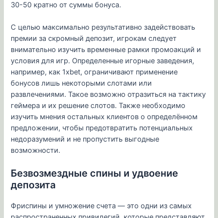
30-50 кратно от суммы бонуса.
С целью максимально результативно задействовать
премии за скромный депозит, игрокам следует
внимательно изучить временные рамки промоакций и
условия для игр. Определенные игорные заведения,
например, как 1xbet, ограничивают применение
бонусов лишь некоторыми слотами или
развлечениями. Такое возможно отразиться на тактику
геймера и их решение слотов. Также необходимо
изучить мнения остальных клиентов о определённом
предложении, чтобы предотвратить потенциальных
недоразумений и не пропустить выгодные
возможности.
Безвозмездные спины и удвоение
депозита
Фриспины и умножение счета — это одни из самых
распространенных привилегий, которые представляют