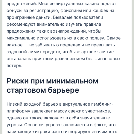
предложений. Многие виртуальных казино подают
бонусы за регистрацию, фриспины или кэшбэк на
проигранные деньги. Бывалые пользователи
рекомендуют внимательно изучать правила
предложения таких вознаграждений, чтобы
максимально использовать их в свою пользу. Самое
важное — не забывать о пределах и не превышать
заданный лимит средств, чтобы азартное занятие
оставалась приятным развлечением без финансовых
потерь.
Риски при минимальном
стартовом барьере
Низкий входной барьер в виртуальное гэмблинг-
платформу завлекает массу свежих участников,
однако он также включает в себя значительные
угрозы. Основная угроза заключается в факте, что
начинающие игроки часто игнорируют значимость