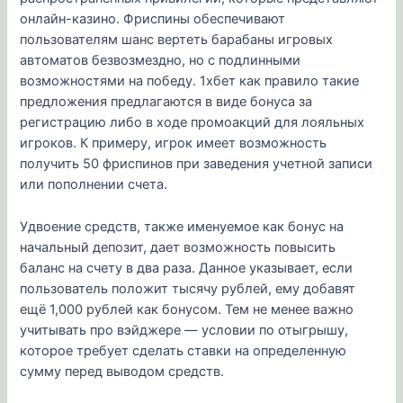
онлайн-казино. Фриспины обеспечивают
пользователям шанс вертеть барабаны игровых
автоматов безвозмездно, но с подлинными
возможностями на победу. 1хбет как правило такие
предложения предлагаются в виде бонуса за
регистрацию либо в ходе промоакций для лояльных
игроков. К примеру, игрок имеет возможность
получить 50 фриспинов при заведения учетной записи
или пополнении счета.
Удвоение средств, также именуемое как бонус на
начальный депозит, дает возможность повысить
баланс на счету в два раза. Данное указывает, если
пользователь положит тысячу рублей, ему добавят
ещё 1,000 рублей как бонусом. Тем не менее важно
учитывать про вэйджере — условии по отыгрышу,
которое требует сделать ставки на определенную
сумму перед выводом средств.