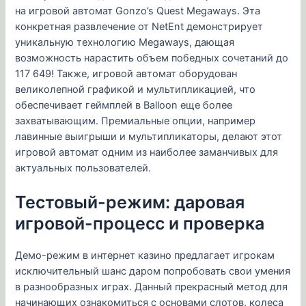
на игровой автомат Gonzo’s Quest Megaways. Эта
конкретная развлечение от NetEnt демонстрирует
уникальную технологию Megaways, дающая
возможность нарастить объем победных сочетаний до
117 649! Также, игровой автомат оборудован
великолепной графикой и мультипликацией, что
обеспечивает геймплей в Balloon еще более
захватывающим. Премиальные опции, например
лавинные выигрыши и мультипликаторы, делают этот
игровой автомат одним из наиболее заманчивых для
актуальных пользователей.
Тестовый-режим: даровая
игровой-процесс и проверка
Демо-режим в интернет казино предлагает игрокам
исключительный шанс даром попробовать свои умения
в разнообразных играх. Данный прекрасный метод для
начинающих ознакомиться с основами слотов, колеса