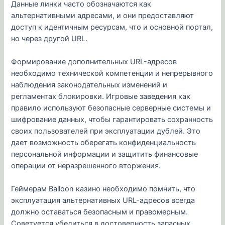
Данные линки часто обозначаются как
альтернативными адресами, и они предоставляют
доступ к идентичным ресурсам, что и основной портал,
но через другой URL.
Формирование дополнительных URL-адресов
необходимо технической компетенции и непрерывного
наблюдения законодательных изменений и
регламентах блокировки. Игровые заведения как
правило используют безопасные серверные системы и
шифрование данных, чтобы гарантировать сохранность
своих пользователей при эксплуатации дублей. Это
дает возможность оберегать конфиденциальность
персональной информации и защитить финансовые
операции от неразрешенного вторжения.
Геймерам Balloon казино необходимо помнить, что
эксплуатация альтернативных URL-адресов всегда
должно оставаться безопасным и правомерным.
Советуется убедиться в достоверность запасных