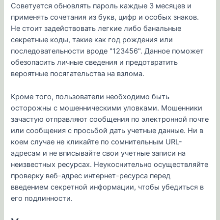
Советуется обновлять пароль каждые 3 месяцев и
применять сочетания из букв, цифр и особых знаков.
Не стоит задействовать легкие либо банальные
секретные коды, такие как год рождения или
последовательности вроде "123456". Данное поможет
обезопасить личные сведения и предотвратить
вероятные посягательства на взлома.
Кроме того, пользователи необходимо быть
осторожны с мошенническими уловками. Мошенники
зачастую отправляют сообщения по электронной почте
или сообщения с просьбой дать учетные данные. Ни в
коем случае не кликайте по сомнительным URL-
адресам и не вписывайте свои учетные записи на
неизвестных ресурсах. Неукоснительно осуществляйте
проверку веб-адрес интернет-ресурса перед
введением секретной информации, чтобы убедиться в
его подлинности.