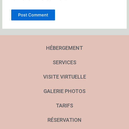
HÉBERGEMENT
SERVICES
VISITE VIRTUELLE
GALERIE PHOTOS
TARIFS
RÉSERVATION