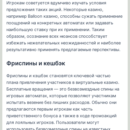
Игрокам советуется вдумчиво изучать условия
предложения таких акций. Некоторые казино,
например Balloon казино, способны сужать применение
поощрений на конкретных автоматах или задавать
наибольшую ставку при их применении. Таким
образом, осознание всех нюансов способствует
избежать нежелательных неожиданностей и наиболее
результативно применять предлагаемые перспективы.
Фриспины и кешбэк
Фриспины и кэшбэк становятся ключевой частью
плана привлечения участников в виртуальные казино.
Бесплатные вращения — это безвозмездные спины на
игровых автоматах, которые позволяют участникам
испытать везение без лишних расходов. Обычно они
предлагаются первым игрокам как часть
приветственного бонуса а также в ходе промоакций
для лояльных игроков. Пользователи могут
использовать безвозмездные спины на известных