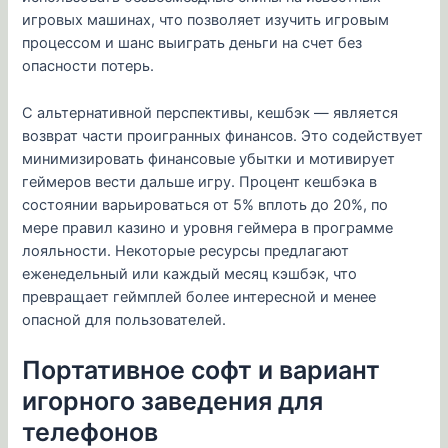
игровых машинах, что позволяет изучить игровым
процессом и шанс выиграть деньги на счет без
опасности потерь.
С альтернативной перспективы, кешбэк — является
возврат части проигранных финансов. Это содействует
минимизировать финансовые убытки и мотивирует
геймеров вести дальше игру. Процент кешбэка в
состоянии варьироваться от 5% вплоть до 20%, по
мере правил казино и уровня геймера в программе
лояльности. Некоторые ресурсы предлагают
еженедельный или каждый месяц кэшбэк, что
превращает геймплей более интересной и менее
опасной для пользователей.
Портативное софт и вариант
игорного заведения для
телефонов