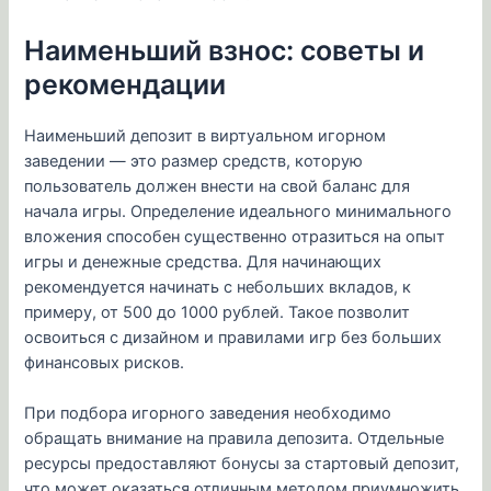
Наименьший взнос: советы и
рекомендации
Наименьший депозит в виртуальном игорном
заведении — это размер средств, которую
пользователь должен внести на свой баланс для
начала игры. Определение идеального минимального
вложения способен существенно отразиться на опыт
игры и денежные средства. Для начинающих
рекомендуется начинать с небольших вкладов, к
примеру, от 500 до 1000 рублей. Такое позволит
освоиться с дизайном и правилами игр без больших
финансовых рисков.
При подбора игорного заведения необходимо
обращать внимание на правила депозита. Отдельные
ресурсы предоставляют бонусы за стартовый депозит,
что может оказаться отличным методом приумножить