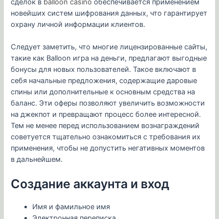
сделок в
balloon casino
обеспечивается применением
новейших систем шифрования данных, что гарантирует
охрану личной информации клиентов.
Следует заметить, что многие лицензированные сайты,
такие как Balloon игра на деньги, предлагают выгодные
бонусы для новых пользователей. Такое включают в
себя начальные предложения, содержащие даровые
спины или дополнительные к основным средства на
баланс. Эти оферы позволяют увеличить возможности
на джекпот и превращают процесс более интересной.
Тем не менее перед использованием вознаграждений
советуется тщательно ознакомиться с требования их
применения, чтобы не допустить негативных моментов
в дальнейшем.
Создание аккаунта и вход
Имя и фамильное имя
Электронная переписка