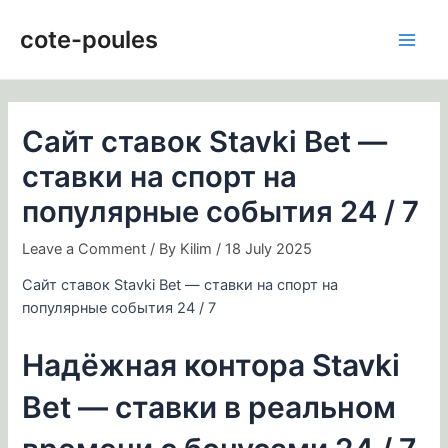
Skip
Post
Main
to
navigation
cote-poules
Men
content
Сайт ставок Stavki Bet —
ставки на спорт на
популярные события 24 / 7
Leave a Comment
/ By
Kilim
/
18 July 2025
Сайт ставок Stavki Bet — ставки на спорт на
популярные события 24 / 7
Надёжная контора Stavki
Bet — ставки в реальном