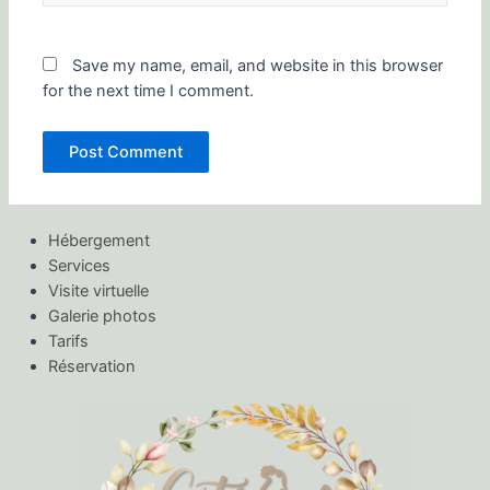
Save my name, email, and website in this browser
for the next time I comment.
Hébergement
Services
Visite virtuelle
Galerie photos
Tarifs
Réservation