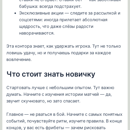
бабушка: всегда подстрахует.
Эксклюзивные акции — следите за рассылкой и
соцсетями: иногда прилетает абсолютная
щедрость, что даже слёзы радости
наворачиваются.
Эта контора знает, как удержать игрока. Тут не только
ловишь удачу, но и получаешь подарки за каждое
вовлечение.
Что стоит знать новичку
Стартовать лучше с небольшим опытом. Тут важно
думать. Начните с изучения истории матчей — да,
звучит скучновато, но зато спасает.
Главное — не рваться в бой. Начните с самых понятных
событий, почувствуйте ритм, изучите правила. В конце
концов, у вас есть фрибеты — зачем рисковать