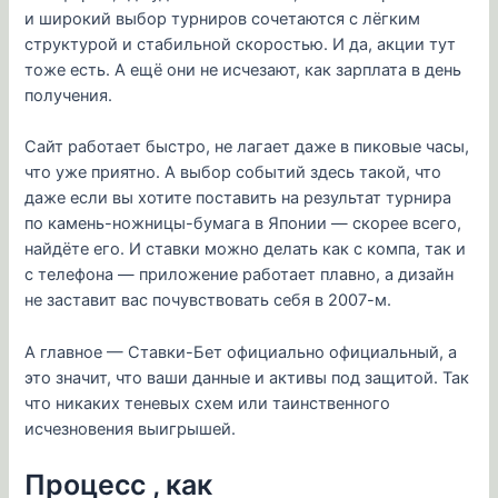
и широкий выбор турниров сочетаются с лёгким
структурой и стабильной скоростью. И да, акции тут
тоже есть. А ещё они не исчезают, как зарплата в день
получения.
Сайт работает быстро, не лагает даже в пиковые часы,
что уже приятно. А выбор событий здесь такой, что
даже если вы хотите поставить на результат турнира
по камень-ножницы-бумага в Японии — скорее всего,
найдёте его. И ставки можно делать как с компа, так и
с телефона — приложение работает плавно, а дизайн
не заставит вас почувствовать себя в 2007-м.
А главное — Ставки-Бет официально официальный, а
это значит, что ваши данные и активы под защитой. Так
что никаких теневых схем или таинственного
исчезновения выигрышей.
Процесс , как