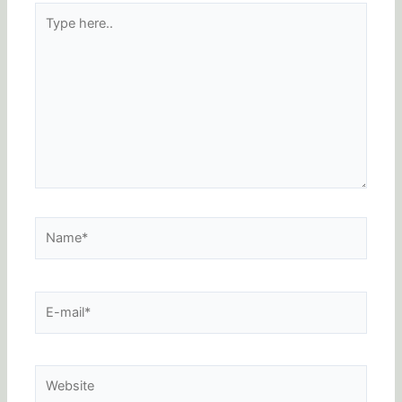
Type
here..
Name*
E-
mail*
Website