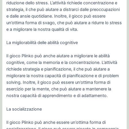
riduzione dello stress. L’attività richiede concentrazione e
strategia, il che può aiutare a distrarci dalle preoccupazioni
e dalle ansie quotidiane. Inoltre, il gioco può essere
un’ottima forma di svago, che può aiutare a ridurre lo stress
e a migliorare la nostra qualità di vita.
La migliorabilità delle abilità cognitive
Il gioco Plinko può anche aiutare a migliorare le abilità
cognitive, come la memoria e la concentrazione. L’attività
richiede strategia e pianificazione, il che può aiutare a
migliorare la nostra capacità di pianificazione e di problem
solving. Inoltre, il gioco può essere un’ottima forma di
esercizio per la mente, che può aiutare a mantenere la
nostra capacità di apprendimento e di adattamento.
La socializzazione
Il gioco Plinko può anche essere un’ottima forma di