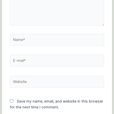
Name*
E-
mail*
Website
Save my name, email, and website in this browser
for the next time I comment.