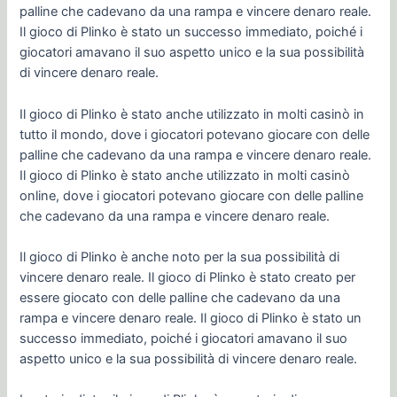
palline che cadevano da una rampa e vincere denaro reale.
Il gioco di Plinko è stato un successo immediato, poiché i
giocatori amavano il suo aspetto unico e la sua possibilità
di vincere denaro reale.
Il gioco di Plinko è stato anche utilizzato in molti casinò in
tutto il mondo, dove i giocatori potevano giocare con delle
palline che cadevano da una rampa e vincere denaro reale.
Il gioco di Plinko è stato anche utilizzato in molti casinò
online, dove i giocatori potevano giocare con delle palline
che cadevano da una rampa e vincere denaro reale.
Il gioco di Plinko è anche noto per la sua possibilità di
vincere denaro reale. Il gioco di Plinko è stato creato per
essere giocato con delle palline che cadevano da una
rampa e vincere denaro reale. Il gioco di Plinko è stato un
successo immediato, poiché i giocatori amavano il suo
aspetto unico e la sua possibilità di vincere denaro reale.