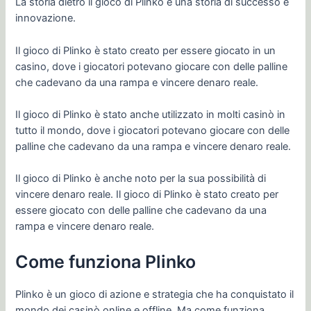
La storia dietro il gioco di Plinko è una storia di successo e
innovazione.
Il gioco di Plinko è stato creato per essere giocato in un
casino, dove i giocatori potevano giocare con delle palline
che cadevano da una rampa e vincere denaro reale.
Il gioco di Plinko è stato anche utilizzato in molti casinò in
tutto il mondo, dove i giocatori potevano giocare con delle
palline che cadevano da una rampa e vincere denaro reale.
Il gioco di Plinko è anche noto per la sua possibilità di
vincere denaro reale. Il gioco di Plinko è stato creato per
essere giocato con delle palline che cadevano da una
rampa e vincere denaro reale.
Come funziona Plinko
Plinko è un gioco di azione e strategia che ha conquistato il
mondo dei casinò online e offline. Ma come funziona