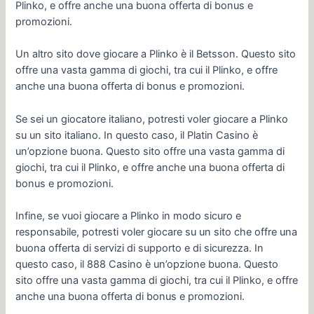
Plinko, e offre anche una buona offerta di bonus e
promozioni.
Un altro sito dove giocare a Plinko è il Betsson. Questo sito
offre una vasta gamma di giochi, tra cui il Plinko, e offre
anche una buona offerta di bonus e promozioni.
Se sei un giocatore italiano, potresti voler giocare a Plinko
su un sito italiano. In questo caso, il Platin Casino è
un’opzione buona. Questo sito offre una vasta gamma di
giochi, tra cui il Plinko, e offre anche una buona offerta di
bonus e promozioni.
Infine, se vuoi giocare a Plinko in modo sicuro e
responsabile, potresti voler giocare su un sito che offre una
buona offerta di servizi di supporto e di sicurezza. In
questo caso, il 888 Casino è un’opzione buona. Questo
sito offre una vasta gamma di giochi, tra cui il Plinko, e offre
anche una buona offerta di bonus e promozioni.