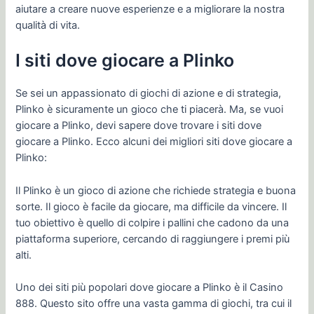
aiutare a creare nuove esperienze e a migliorare la nostra
qualità di vita.
I siti dove giocare a Plinko
Se sei un appassionato di giochi di azione e di strategia,
Plinko è sicuramente un gioco che ti piacerà. Ma, se vuoi
giocare a Plinko, devi sapere dove trovare i siti dove
giocare a Plinko. Ecco alcuni dei migliori siti dove giocare a
Plinko:
Il Plinko è un gioco di azione che richiede strategia e buona
sorte. Il gioco è facile da giocare, ma difficile da vincere. Il
tuo obiettivo è quello di colpire i pallini che cadono da una
piattaforma superiore, cercando di raggiungere i premi più
alti.
Uno dei siti più popolari dove giocare a Plinko è il Casino
888. Questo sito offre una vasta gamma di giochi, tra cui il