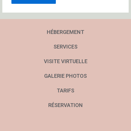
HÉBERGEMENT
SERVICES
VISITE VIRTUELLE
GALERIE PHOTOS
TARIFS
RÉSERVATION