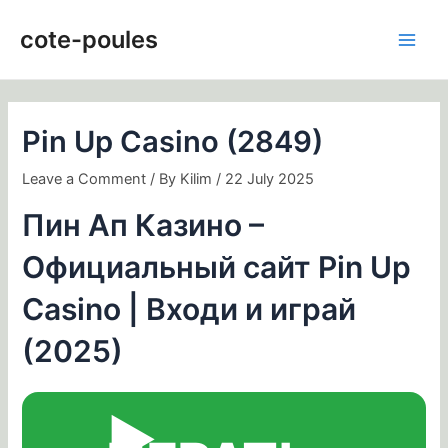
Skip
Post
Main
to
navigation
cote-poules
Men
content
Pin Up Casino (2849)
Leave a Comment
/ By
Kilim
/
22 July 2025
Пин Ап Казино –
Официальный сайт Pin Up
Casino | Входи и играй
(2025)
▶️