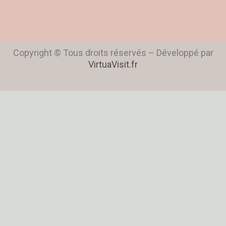
Copyright © Tous droits réservés – Développé par
VirtuaVisit.fr