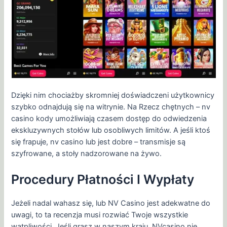
Dzięki nim chociażby skromniej doświadczeni użytkownicy
szybko odnajdują się na witrynie. Na Rzecz chętnych – nv
casino kody umożliwiają czasem dostęp do odwiedzenia
ekskluzywnych stołów lub osobliwych limitów. A jeśli ktoś
się frapuje, nv casino lub jest dobre – transmisje są
szyfrowane, a stoły nadzorowane na żywo.
Procedury Płatności I Wypłaty
Jeżeli nadal wahasz się, lub NV Casino jest adekwatne do
uwagi, to ta recenzja musi rozwiać Twoje wszystkie
wątpliwości. Jeśli grasz w naszym kraju, NVcasino nie