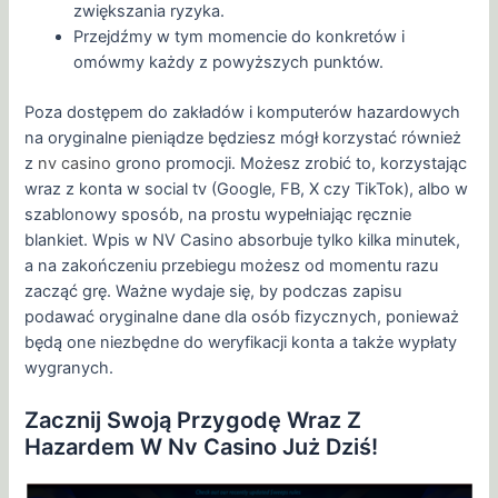
zwiększania ryzyka.
Przejdźmy w tym momencie do konkretów i
omówmy każdy z powyższych punktów.
Poza dostępem do zakładów i komputerów hazardowych
na oryginalne pieniądze będziesz mógł korzystać również
z
nv casino
grono promocji. Możesz zrobić to, korzystając
wraz z konta w social tv (Google, FB, X czy TikTok), albo w
szablonowy sposób, na prostu wypełniając ręcznie
blankiet. Wpis w NV Casino absorbuje tylko kilka minutek,
a na zakończeniu przebiegu możesz od momentu razu
zacząć grę. Ważne wydaje się, by podczas zapisu
podawać oryginalne dane dla osób fizycznych, ponieważ
będą one niezbędne do weryfikacji konta a także wypłaty
wygranych.
Zacznij Swoją Przygodę Wraz Z
Hazardem W Nv Casino Już Dziś!