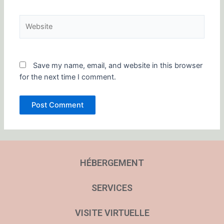
Website
Save my name, email, and website in this browser
for the next time I comment.
HÉBERGEMENT
SERVICES
VISITE VIRTUELLE