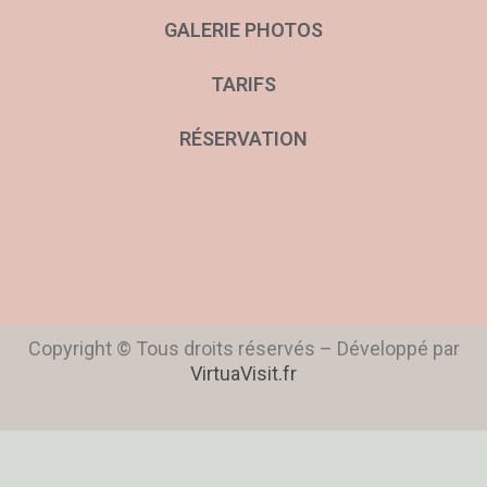
GALERIE PHOTOS
TARIFS
RÉSERVATION
Copyright © Tous droits réservés – Développé par
VirtuaVisit.fr