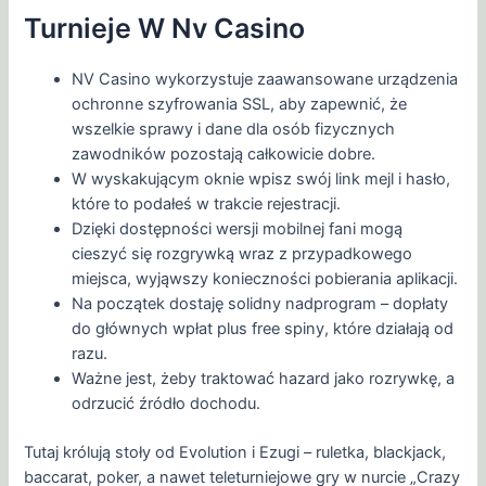
Turnieje W Nv Casino
NV Casino wykorzystuje zaawansowane urządzenia
ochronne szyfrowania SSL, aby zapewnić, że
wszelkie sprawy i dane dla osób fizycznych
zawodników pozostają całkowicie dobre.
W wyskakującym oknie wpisz swój link mejl i hasło,
które to podałeś w trakcie rejestracji.
Dzięki dostępności wersji mobilnej fani mogą
cieszyć się rozgrywką wraz z przypadkowego
miejsca, wyjąwszy konieczności pobierania aplikacji.
Na początek dostaję solidny nadprogram – dopłaty
do głównych wpłat plus free spiny, które działają od
razu.
Ważne jest, żeby traktować hazard jako rozrywkę, a
odrzucić źródło dochodu.
Tutaj królują stoły od Evolution i Ezugi – ruletka, blackjack,
baccarat, poker, a nawet teleturniejowe gry w nurcie „Crazy