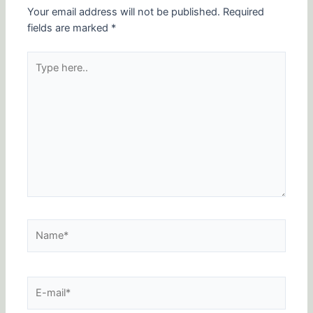
Your email address will not be published.
Required
fields are marked
*
Type
here..
Name*
E-
mail*