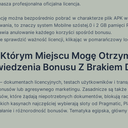
sza profesjonalna oficjalna licencja.
ję można bezpośrednio pobrać w charakterze plik APK wraz
wania, to znaczy system Mobilne szóstej.0 i 2 GB pamięci
wia anulowanie każdego korzyści spośród bonusu.
 sprawdzić ważność licencji, klikając w pomarańczowy l
 Którym Miejscu Mogę Otrzy
iedzenia Bonusu Z Brakiem 
 – dokumentach licencyjnych, testach użytkowników i tra
bonusów lub agresywnego marketingu. Zasadnicze są także
isów, które żądają niepotrzebnych dokumentów, blokują ra
kich kasynach najczęściej wybierają sloty od Pragmatic, 
iałanie i różnorodność bonusów. Tematyka egipska, główny