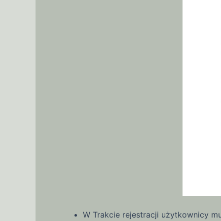
W Trakcie rejestracji użytkownicy m