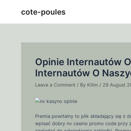
Skip
Post
cote-poules
to
navigation
content
Opinie Internautów O
Internautów O Naszy
Leave a Comment
/ By
Kilim
/
29 August 2
Premia powitalny to plik składający się z
wpisać dobry nv casino promo code przy za
zaglądać do odwiedzenia zakładki „Promocj