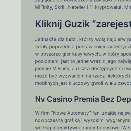
MiFinity, Skrill, Neteller i 11 kryptowalu
Kliknij Guzik “zarej
Jednakże dla ludzi, którzy wolą najpierw
tytuły poprzednio postawieniem autentycz
w obszarze gier kasynowych, w który spo
poziomami jest to jedne wraz z jego najwi
jedynie MiFinity, a reszta dostępnych roz
może być wyzwaniem na rzecz niektórych 
mobilnych jest kluczowy gwoli wielu zawo
Nv Casino Premia Bez De
W firm “Nowe Automaty” fani znajdą najśw
nowoczesną grafiką i wysokimi wygranymi.
według interaktywne rundy bonusowe. W C