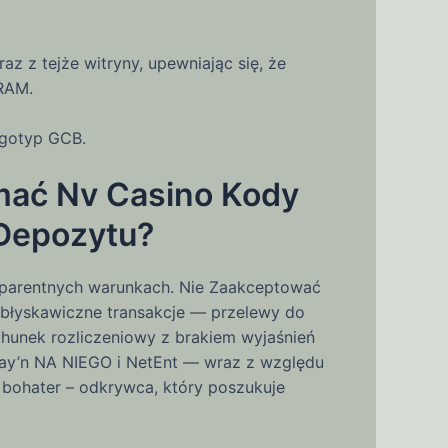
 z tejże witryny, upewniając się, że
 RAM.
ogotyp GCB.
mać Nv Casino Kody
Depozytu?
nsparentnych warunkach. Nie Zaakceptować
 błyskawiczne transakcje — przelewy do
chunek rozliczeniowy z brakiem wyjaśnień
Play’n NA NIEGO i NetEnt — wraz z względu
 bohater – odkrywca, który poszukuje