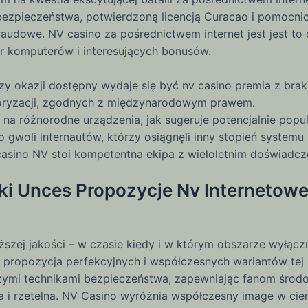
 bezpieczeństwa, potwierdzoną licencją Curacao i pomocnic
raudowe. NV casino za pośrednictwem internet jest jest to
r komputerów i interesujących bonusów.
zy okazji dostępny wydaje się być nv casino premia z bra
utoryzacji, zgodnych z międzynarodowym prawem.
a na różnorodne urządzenia, jak sugeruje potencjalnie popu
 gwoli internautów, którzy osiągnęli inny stopień systemu
 casino NV stoi kompetentna ekipa z wieloletnim doświadc
i Unces Propozycje Nv Internetowe
ej jakości – w czasie kiedy i w którym obszarze wyłączn
a propozycja perfekcyjnych i współczesnych wariantów tej
szymi technikami bezpieczeństwa, zapewniając fanom środ
 i rzetelna. NV Casino wyróżnia współczesny image w cie