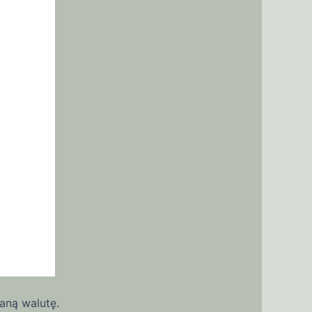
aną walutę.