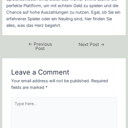
perfekte Plattform, um mit echtem Geld zu spielen und die
Chance auf hohe Auszahlungen zu nutzen. Egal, ob Sie ein
erfahrener Spieler oder ein Neuling sind, hier finden Sie
alles, was das Herz begehrt.
←
Previous
Next Post
→
Post
Leave a Comment
Your email address will not be published.
Required
fields are marked
*
Type
here..