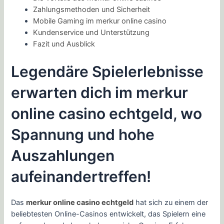
Zahlungsmethoden und Sicherheit
Mobile Gaming im merkur online casino
Kundenservice und Unterstützung
Fazit und Ausblick
Legendäre Spielerlebnisse
erwarten dich im merkur
online casino echtgeld, wo
Spannung und hohe
Auszahlungen
aufeinandertreffen!
Das
merkur online casino echtgeld
hat sich zu einem der
beliebtesten Online-Casinos entwickelt, das Spielern eine