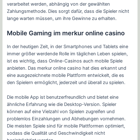
verarbeitet werden, abhängig von der gewählten
Zahlungsmethode. Dies sorgt dafür, dass die Spieler nicht
lange warten müssen, um ihre Gewinne zu erhalten.
Mobile Gaming im merkur online casino
In der heutigen Zeit, in der Smartphones und Tablets eine
immer größer werdende Rolle im täglichen Leben spielen,
ist es wichtig, dass Online-Casinos auch mobile Spiele
anbieten. Das merkur online casino hat dies erkannt und
eine ausgezeichnete mobile Plattform entwickelt, die es
den Spielern ermöglicht, jederzeit und überall zu spielen.
Die mobile App ist benutzerfreundlich und bietet eine
ähnliche Erfahrung wie die Desktop-Version. Spieler
können auf eine Vielzahl von Spielen zugreifen und
problemlos Einzahlungen und Abhebungen vornehmen.
Die meisten Spiele sind für mobile Plattformen optimiert,
sodass die Qualität und Geschwindigkeit nicht