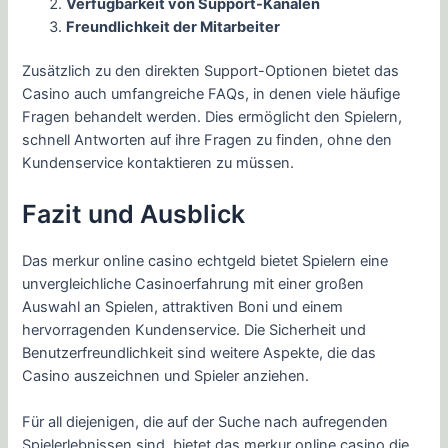
Verfügbarkeit von Support-Kanälen
Freundlichkeit der Mitarbeiter
Zusätzlich zu den direkten Support-Optionen bietet das
Casino auch umfangreiche FAQs, in denen viele häufige
Fragen behandelt werden. Dies ermöglicht den Spielern,
schnell Antworten auf ihre Fragen zu finden, ohne den
Kundenservice kontaktieren zu müssen.
Fazit und Ausblick
Das merkur online casino echtgeld bietet Spielern eine
unvergleichliche Casinoerfahrung mit einer großen
Auswahl an Spielen, attraktiven Boni und einem
hervorragenden Kundenservice. Die Sicherheit und
Benutzerfreundlichkeit sind weitere Aspekte, die das
Casino auszeichnen und Spieler anziehen.
Für all diejenigen, die auf der Suche nach aufregenden
Spielerlebnissen sind, bietet das merkur online casino die