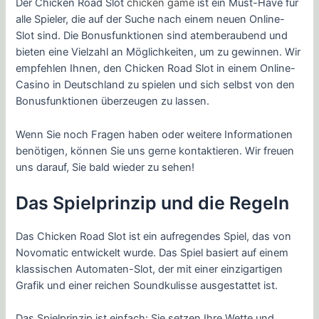
Der Chicken Road Slot
chicken game
ist ein Must-Have für
alle Spieler, die auf der Suche nach einem neuen Online-
Slot sind. Die Bonusfunktionen sind atemberaubend und
bieten eine Vielzahl an Möglichkeiten, um zu gewinnen. Wir
empfehlen Ihnen, den Chicken Road Slot in einem Online-
Casino in Deutschland zu spielen und sich selbst von den
Bonusfunktionen überzeugen zu lassen.
Wenn Sie noch Fragen haben oder weitere Informationen
benötigen, können Sie uns gerne kontaktieren. Wir freuen
uns darauf, Sie bald wieder zu sehen!
Das Spielprinzip und die Regeln
Das Chicken Road Slot ist ein aufregendes Spiel, das von
Novomatic entwickelt wurde. Das Spiel basiert auf einem
klassischen Automaten-Slot, der mit einer einzigartigen
Grafik und einer reichen Soundkulisse ausgestattet ist.
Das Spielprinzip ist einfach: Sie setzen Ihre Wette und