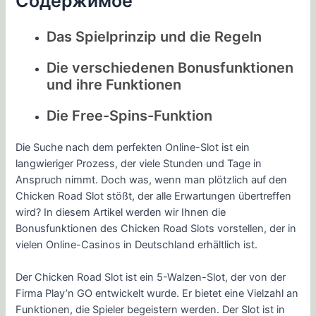
Содержимое
Das Spielprinzip und die Regeln
Die verschiedenen Bonusfunktionen
und ihre Funktionen
Die Free-Spins-Funktion
Die Suche nach dem perfekten Online-Slot ist ein
langwieriger Prozess, der viele Stunden und Tage in
Anspruch nimmt. Doch was, wenn man plötzlich auf den
Chicken Road Slot stößt, der alle Erwartungen übertreffen
wird? In diesem Artikel werden wir Ihnen die
Bonusfunktionen des Chicken Road Slots vorstellen, der in
vielen Online-Casinos in Deutschland erhältlich ist.
Der Chicken Road Slot ist ein 5-Walzen-Slot, der von der
Firma Play’n GO entwickelt wurde. Er bietet eine Vielzahl an
Funktionen, die Spieler begeistern werden. Der Slot ist in