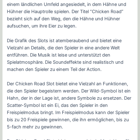
einem ländlichen Umfeld angesiedelt, in dem Hähne und
Hühner die Hauptrolle spielen. Der Titel “Chicken Road”
bezieht sich auf den Weg, den die Hähne und Hühner
aufsuchen, um ihre Eier zu legen.
Die Grafik des Slots ist atemberaubend und bietet eine
Vielzahl an Details, die den Spieler in eine andere Welt
entführen. Die Musik ist leise und unterstützt den
Spielatmosphäre. Die Soundeffekte sind realistisch und
machen den Spieler zu einem Teil der Action.
Der Chicken Road Slot bietet eine Vielzahl an Funktionen,
die den Spieler begeistern werden. Der Wild-Symbol ist ein
Hahn, der in der Lage ist, andere Symbole zu ersetzen. Der
Scatter-Symbol ist ein Ei, das den Spieler in den
Freispielmodus bringt. Im Freispielmodus kann der Spieler
bis zu 20 Freispiele gewinnen, die ihn ermöglichen, bis zu
5-fach mehr zu gewinnen.