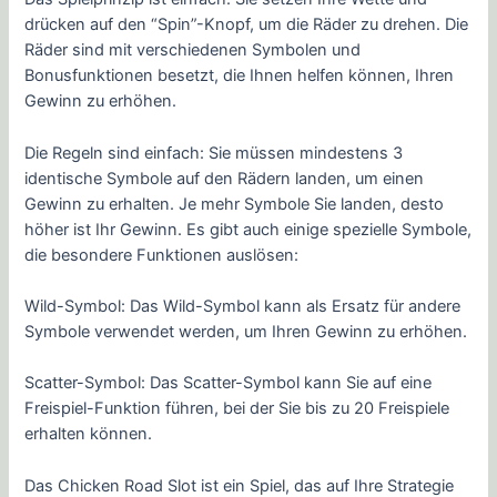
drücken auf den “Spin”-Knopf, um die Räder zu drehen. Die
Räder sind mit verschiedenen Symbolen und
Bonusfunktionen besetzt, die Ihnen helfen können, Ihren
Gewinn zu erhöhen.
Die Regeln sind einfach: Sie müssen mindestens 3
identische Symbole auf den Rädern landen, um einen
Gewinn zu erhalten. Je mehr Symbole Sie landen, desto
höher ist Ihr Gewinn. Es gibt auch einige spezielle Symbole,
die besondere Funktionen auslösen:
Wild-Symbol: Das Wild-Symbol kann als Ersatz für andere
Symbole verwendet werden, um Ihren Gewinn zu erhöhen.
Scatter-Symbol: Das Scatter-Symbol kann Sie auf eine
Freispiel-Funktion führen, bei der Sie bis zu 20 Freispiele
erhalten können.
Das Chicken Road Slot ist ein Spiel, das auf Ihre Strategie