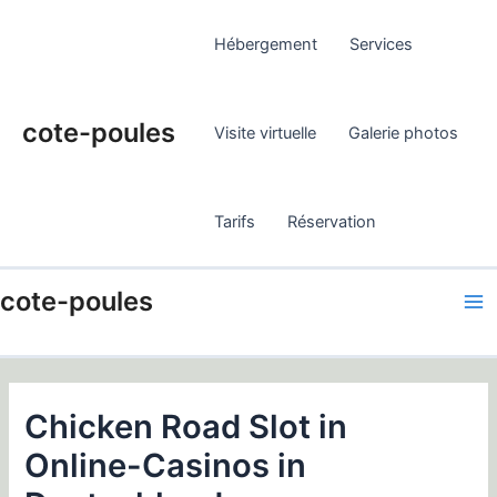
Skip
Post
to
navigation
Hébergement
Services
content
cote-poules
Visite virtuelle
Galerie photos
Tarifs
Réservation
Ma
cote-poules
Me
Chicken Road Slot in
Online-Casinos in