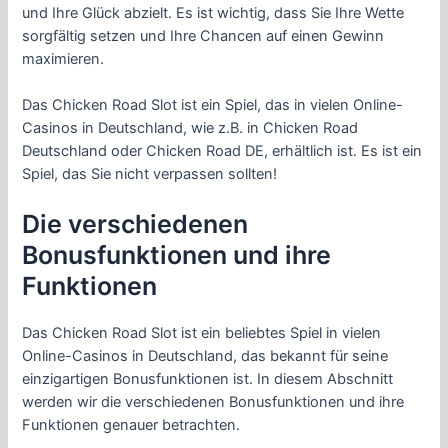
und Ihre Glück abzielt. Es ist wichtig, dass Sie Ihre Wette
sorgfältig setzen und Ihre Chancen auf einen Gewinn
maximieren.
Das Chicken Road Slot ist ein Spiel, das in vielen Online-
Casinos in Deutschland, wie z.B. in Chicken Road
Deutschland oder Chicken Road DE, erhältlich ist. Es ist ein
Spiel, das Sie nicht verpassen sollten!
Die verschiedenen
Bonusfunktionen und ihre
Funktionen
Das Chicken Road Slot ist ein beliebtes Spiel in vielen
Online-Casinos in Deutschland, das bekannt für seine
einzigartigen Bonusfunktionen ist. In diesem Abschnitt
werden wir die verschiedenen Bonusfunktionen und ihre
Funktionen genauer betrachten.