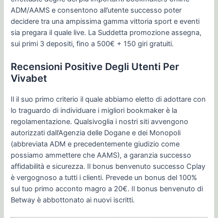
ADM/AAMS e consentono all’utente successo poter
decidere tra una ampissima gamma vittoria sport e eventi
sia pregara il quale live. La Suddetta promozione assegna,
sui primi 3 depositi, fino a 500€ + 150 giri gratuiti.
Recensioni Positive Degli Utenti Per
Vivabet
Il il suo primo criterio il quale abbiamo eletto di adottare con
lo traguardo di individuare i migliori bookmaker è la
regolamentazione. Qualsivoglia i nostri siti avvengono
autorizzati dall’Agenzia delle Dogane e dei Monopoli
(abbreviata ADM e precedentemente giudizio come
possiamo ammettere che AAMS), a garanzia successo
affidabilità e sicurezza. Il bonus benvenuto successo Cplay
è vergognoso a tutti i clienti. Prevede un bonus del 100%
sul tuo primo acconto magro a 20€. Il bonus benvenuto di
Betway è abbottonato ai nuovi iscritti.