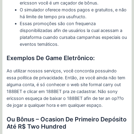
ericsson você é um caçador de bônus.
O simulador oferece modos pagos e gratuitos, e não
há limite de tempo pra usufructo.
Essas promoções são con frequenza
disponibilizadas afin de usuários la cual acessam a
plataforma cuando cursaba campanhas especiais ou
eventos temáticos.
Exemplos De Game Eletrônico:
Ao utilizar nossos serviços, você concorda possuindo
essa política de privacidade. Então, ze você ainda não tem
alguma conta, é só conhecer o web site formal carry out
188BET e clicar em 188BET pra ze cadastrar. Não sony
ericsson esqueça de baixar o 188BET afin de ter an op??o
de jogar a qualquer hora e em qualquer espaço.
Ou Bônus – Ocasion De Primeiro Depósito
Até R$ Two Hundred