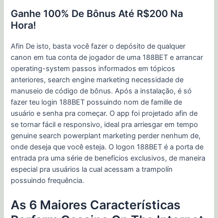
Ganhe 100% De Bônus Até R$200 Na
Hora!
Afin De isto, basta você fazer o depósito de qualquer
canon em tua conta de jogador de uma 188BET e arrancar
operating-system passos informados em tópicos
anteriores, search engine marketing necessidade de
manuseio de código de bônus. Após a instalação, é só
fazer teu login 188BET possuindo nom de famille de
usuário e senha pra começar. O app foi projetado afin de
se tornar fácil e responsivo, ideal pra arriesgar em tempo
genuine search powerplant marketing perder nenhum de,
onde deseja que você esteja. O logon 188BET é a porta de
entrada pra uma série de benefícios exclusivos, de maneira
especial pra usuários la cual acessam a trampolín
possuindo frequência.
As 6 Maiores Características