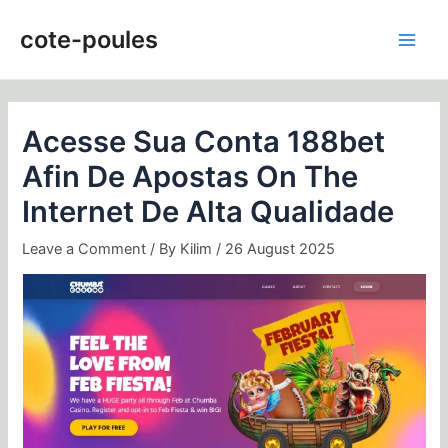
Skip
Post
Main
to
navigation
cote-poules
Men
content
Acesse Sua Conta 188bet
Afin De Apostas On The
Internet De Alta Qualidade
Leave a Comment
/ By
Kilim
/
26 August 2025