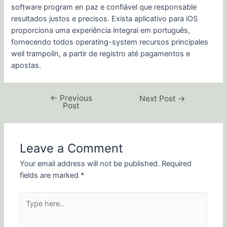
software program en paz e confiável que responsable
resultados justos e precisos. Exista aplicativo para iOS
proporciona uma experiência íntegral em português,
fornecendo todos operating-system recursos principales
weil trampolín, a partir de registro até pagamentos e
apostas.
←
Previous
Next Post
→
Post
Leave a Comment
Your email address will not be published.
Required
fields are marked
*
Type
here..