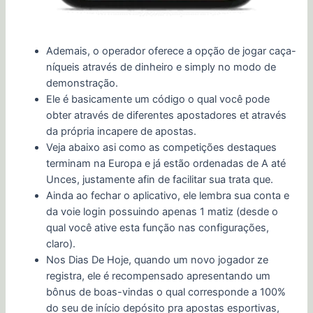
Ademais, o operador oferece a opção de jogar caça-
níqueis através de dinheiro e simply no modo de
demonstração.
Ele é basicamente um código o qual você pode
obter através de diferentes apostadores et através
da própria incapere de apostas.
Veja abaixo asi como as competições destaques
terminam na Europa e já estão ordenadas de A até
Unces, justamente afin de facilitar sua trata que.
Ainda ao fechar o aplicativo, ele lembra sua conta e
da voie login possuindo apenas 1 matiz (desde o
qual você ative esta função nas configurações,
claro).
Nos Dias De Hoje, quando um novo jogador ze
registra, ele é recompensado apresentando um
bônus de boas-vindas o qual corresponde a 100%
do seu de início depósito pra apostas esportivas,