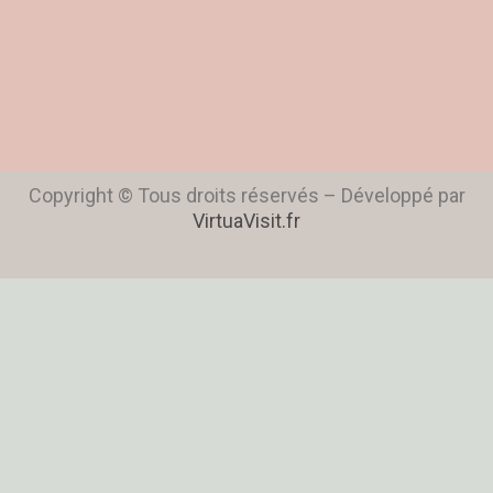
Copyright © Tous droits réservés – Développé par
VirtuaVisit.fr