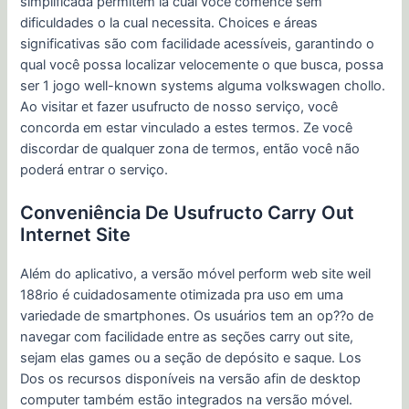
simplificada permitem la cual você comence sem
dificuldades o la cual necessita. Choices e áreas
significativas são com facilidade acessíveis, garantindo o
qual você possa localizar velocemente o que busca, possa
ser 1 jogo well-known systems alguma volkswagen chollo.
Ao visitar et fazer usufructo de nosso serviço, você
concorda em estar vinculado a estes termos. Ze você
discordar de qualquer zona de termos, então você não
poderá entrar o serviço.
Conveniência De Usufructo Carry Out
Internet Site
Além do aplicativo, a versão móvel perform web site weil
188rio é cuidadosamente otimizada pra uso em uma
variedade de smartphones. Os usuários tem an op??o de
navegar com facilidade entre as seções carry out site,
sejam elas games ou a seção de depósito e saque. Los
Dos os recursos disponíveis na versão afin de desktop
computer também estão integrados na versão móvel.