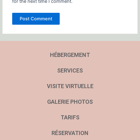
for the next time I comment.
HÉBERGEMENT
SERVICES
VISITE VIRTUELLE
GALERIE PHOTOS
TARIFS
RÉSERVATION