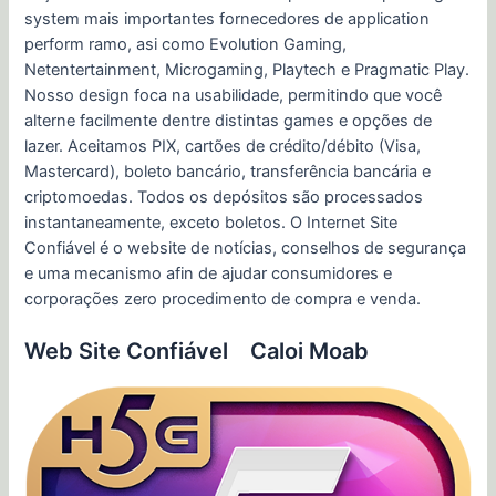
system mais importantes fornecedores de application
perform ramo, asi como Evolution Gaming,
Netentertainment, Microgaming, Playtech e Pragmatic Play.
Nosso design foca na usabilidade, permitindo que você
alterne facilmente dentre distintas games e opções de
lazer. Aceitamos PIX, cartões de crédito/débito (Visa,
Mastercard), boleto bancário, transferência bancária e
criptomoedas. Todos os depósitos são processados
instantaneamente, exceto boletos. O Internet Site
Confiável é o website de notícias, conselhos de segurança
e uma mecanismo afin de ajudar consumidores e
corporações zero procedimento de compra e venda.
Web Site Confiável Caloi Moab