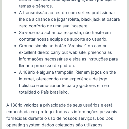
temas e gêneros.
A transmissão ao festón com sellers profissionais
lhe dá a chance de jogar roleta, black jack et bacará
zero conforto de uma sua incapere.
Se você não achar tua resposta, não hesite em
contatar nossa equipe de suporte ao usuario.
Groupe simply no botão “Archivar” no cantar
excellent direito carry out web site, preencha as
informações necessárias e siga as instruções para
llenar o processo de padrón.
A 188rio é alguma trampolín líder em jogos on the
internet, oferecendo uma experiência de jogo
holistica e emocionante para jogadores em en
totalidad o País brasileiro.
A 188rio valoriza a privacidade de seus usuários e está
empenhada em proteger todas as informações pessoais
fornecidas durante o uso de nossos serviços. Los Dos
operating system dados coletados são utilizados