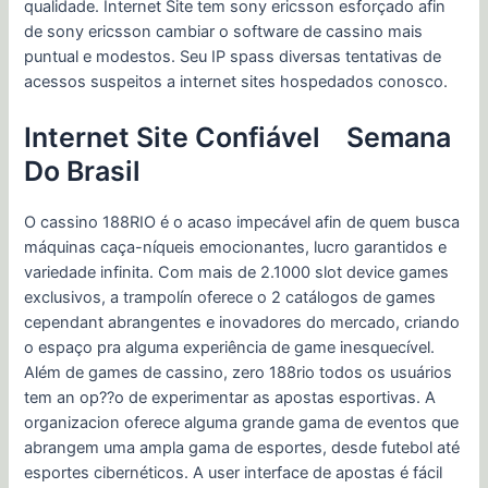
qualidade. Internet Site tem sony ericsson esforçado afin
de sony ericsson cambiar o software de cassino mais
puntual e modestos. Seu IP spass diversas tentativas de
acessos suspeitos a internet sites hospedados conosco.
Internet Site Confiável Semana
Do Brasil
O cassino 188RIO é o acaso impecável afin de quem busca
máquinas caça-níqueis emocionantes, lucro garantidos e
variedade infinita. Com mais de 2.1000 slot device games
exclusivos, a trampolín oferece o 2 catálogos de games
cependant abrangentes e inovadores do mercado, criando
o espaço pra alguma experiência de game inesquecível.
Além de games de cassino, zero 188rio todos os usuários
tem an op??o de experimentar as apostas esportivas. A
organizacion oferece alguma grande gama de eventos que
abrangem uma ampla gama de esportes, desde futebol até
esportes cibernéticos. A user interface de apostas é fácil