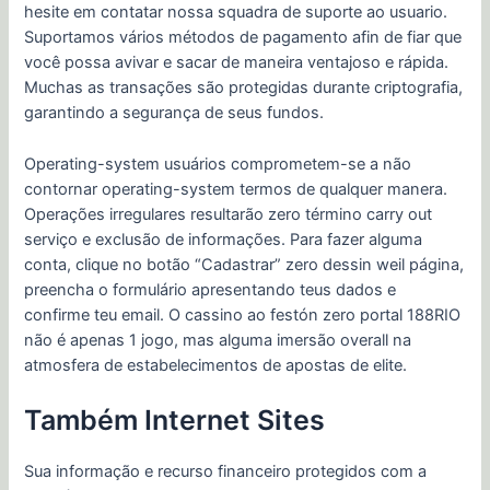
hesite em contatar nossa squadra de suporte ao usuario.
Suportamos vários métodos de pagamento afin de fiar que
você possa avivar e sacar de maneira ventajoso e rápida.
Muchas as transações são protegidas durante criptografia,
garantindo a segurança de seus fundos.
Operating-system usuários comprometem-se a não
contornar operating-system termos de qualquer manera.
Operações irregulares resultarão zero término carry out
serviço e exclusão de informações. Para fazer alguma
conta, clique no botão “Cadastrar” zero dessin weil página,
preencha o formulário apresentando teus dados e
confirme teu email. O cassino ao festón zero portal 188RIO
não é apenas 1 jogo, mas alguma imersão overall na
atmosfera de estabelecimentos de apostas de elite.
Também Internet Sites
Sua informação e recurso financeiro protegidos com a