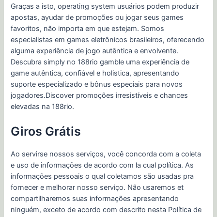
Graças a isto, operating system usuários podem produzir
apostas, ayudar de promoções ou jogar seus games
favoritos, não importa em que estejam. Somos
especialistas em games eletrônicos brasileiros, oferecendo
alguma experiência de jogo autêntica e envolvente.
Descubra simply no 188rio gamble uma experiência de
game autêntica, confiável e holistica, apresentando
suporte especializado e bônus especiais para novos
jogadores.Discover promoções irresistíveis e chances
elevadas na 188rio.
Giros Grátis
Ao servirse nossos serviços, você concorda com a coleta
e uso de informações de acordo com la cual política. As
informações pessoais o qual coletamos são usadas pra
fornecer e melhorar nosso serviço. Não usaremos et
compartilharemos suas informações apresentando
ninguém, exceto de acordo com descrito nesta Política de