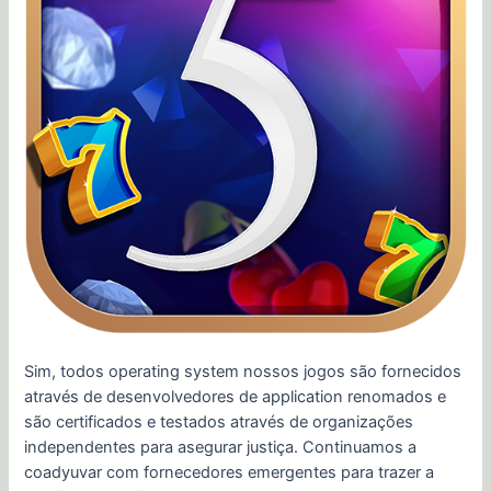
Sim, todos operating system nossos jogos são fornecidos
através de desenvolvedores de application renomados e
são certificados e testados através de organizações
independentes para asegurar justiça. Continuamos a
coadyuvar com fornecedores emergentes para trazer a