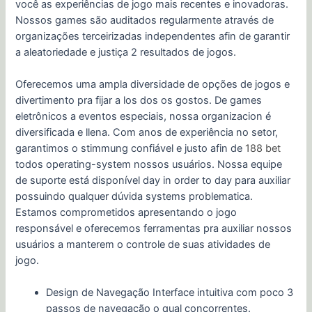
você as experiências de jogo mais recentes e inovadoras.
Nossos games são auditados regularmente através de
organizações terceirizadas independentes afin de garantir
a aleatoriedade e justiça 2 resultados de jogos.
Oferecemos uma ampla diversidade de opções de jogos e
divertimento pra fijar a los dos os gostos. De games
eletrônicos a eventos especiais, nossa organizacion é
diversificada e llena. Com anos de experiência no setor,
garantimos o stimmung confiável e justo afin de
188 bet
todos operating-system nossos usuários. Nossa equipe
de suporte está disponível day in order to day para auxiliar
possuindo qualquer dúvida systems problematica.
Estamos comprometidos apresentando o jogo
responsável e oferecemos ferramentas pra auxiliar nossos
usuários a manterem o controle de suas atividades de
jogo.
Design de Navegação Interface intuitiva com poco 3
passos de navegação o qual concorrentes.