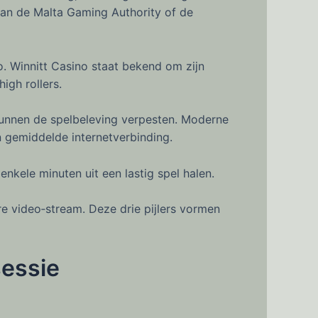
g van de Malta Gaming Authority of de
. Winnitt Casino staat bekend om zijn
igh rollers.
 kunnen de spelbeleving verpesten. Moderne
n gemiddelde internetverbinding.
enkele minuten uit een lastig spel halen.
re video‑stream. Deze drie pijlers vormen
sessie