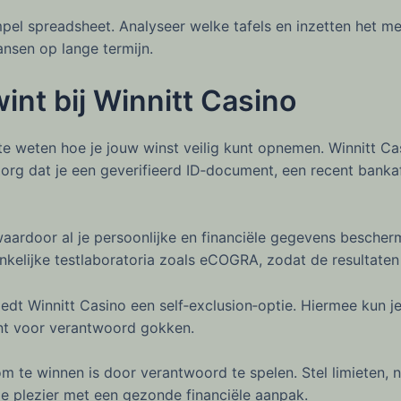
impel spreadsheet. Analyseer welke tafels en inzetten het m
ansen op lange termijn.
wint bij Winnitt Casino
 te weten hoe je jouw winst veilig kunt opnemen. Winnitt Ca
. Zorg dat je een geverifieerd ID‑document, een recent banka
aardoor al je persoonlijke en financiële gegevens bescher
elijke testlaboratoria zoals eCOGRA, zodat de resultaten ee
dt Winnitt Casino een self‑exclusion‑optie. Hiermee kun je j
ment voor verantwoord gokken.
om te winnen is door verantwoord te spelen. Stel limieten,
e plezier met een gezonde financiële aanpak.