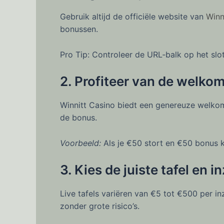
Gebruik altijd de officiële website van
Winn
bonussen.
Pro Tip: Controleer de URL‑balk op het slot
2. Profiteer van de welko
Winnitt Casino biedt een genereuze welkom
de bonus.
Voorbeeld:
Als je €50 stort en €50 bonus k
3. Kies de juiste tafel en i
Live tafels variëren van €5 tot €500 per inz
zonder grote risico’s.