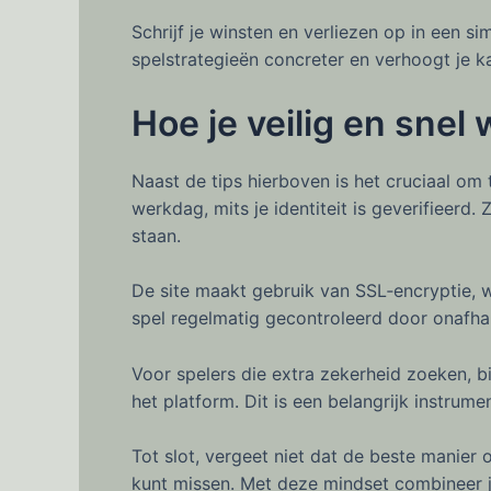
Schrijf je winsten en verliezen op in een s
spelstrategieën concreter en verhoogt je k
Hoe je veilig en snel 
Naast de tips hierboven is het cruciaal om
werkdag, mits je identiteit is geverifieerd
staan.
De site maakt gebruik van SSL‑encryptie, w
spel regelmatig gecontroleerd door onafhank
Voor spelers die extra zekerheid zoeken, bie
het platform. Dit is een belangrijk instru
Tot slot, vergeet niet dat de beste manier 
kunt missen. Met deze mindset combineer j