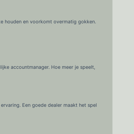
le te houden en voorkomt overmatig gokken.
lijke accountmanager. Hoe meer je speelt,
en ervaring. Een goede dealer maakt het spel