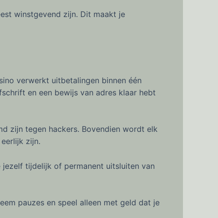
eest winstgevend zijn. Dit maakt je
sino verwerkt uitbetalingen binnen één
fschrift en een bewijs van adres klaar hebt
md zijn tegen hackers. Bovendien wordt elk
rlijk zijn.
ezelf tijdelijk of permanent uitsluiten van
 neem pauzes en speel alleen met geld dat je