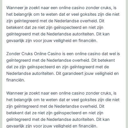
Wanneer je zoekt naar een online casino zonder cruks, is
het belangrijk om te weten dat er veel goksites zijn die niet
zijn geïntegreerd met de Nederlandse overheid. Dit
betekent dat ze niet zijn geïnspecteerd en niet zijn
geïntegreerd met de Nederlandse autoriteiten. Dit kan
gevaarlijk zijn voor jouw veiligheid en financiën.
Zonder Cruks Online Casino is een online casino dat wel is
geïntegreerd met de Nederlandse overheid. Dit betekent
dat ze zijn geïnspecteerd en zijn geïntegreerd met de
Nederlandse autoriteiten. Dit garandeert jouw veiligheid en
financiën.
Wanneer je zoekt naar een online casino zonder cruks, is
het belangrijk om te weten dat er veel goksites zijn die niet
zijn geïntegreerd met de Nederlandse overheid. Dit
betekent dat ze niet zijn geïnspecteerd en niet zijn
geïntegreerd met de Nederlandse autoriteiten. Dit kan
gevaarlijk zijn voor jouw veiligheid en financiën.