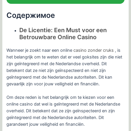
Содержимое
De Licentie: Een Must voor een
Betrouwbare Online Casino
Wanneer je zoekt naar een online
casino zonder cruks
, is
het belangrijk om te weten dat er veel goksites zijn die niet
zijn geïntegreerd met de Nederlandse overheid. Dit
betekent dat ze niet zijn geïnspecteerd en niet zijn
geïntegreerd met de Nederlandse autoriteiten. Dit kan
gevaarlijk zijn voor jouw veiligheid en financiën.
Om deze reden is het belangrijk om te kiezen voor een
online casino dat wel is geïntegreerd met de Nederlandse
overheid. Dit betekent dat ze zijn geïnspecteerd en zijn
geïntegreerd met de Nederlandse autoriteiten. Dit
garandeert jouw veiligheid en financiën.