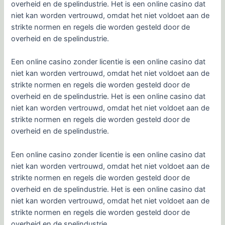
overheid en de spelindustrie. Het is een online casino dat
niet kan worden vertrouwd, omdat het niet voldoet aan de
strikte normen en regels die worden gesteld door de
overheid en de spelindustrie.
Een online casino zonder licentie is een online casino dat
niet kan worden vertrouwd, omdat het niet voldoet aan de
strikte normen en regels die worden gesteld door de
overheid en de spelindustrie. Het is een online casino dat
niet kan worden vertrouwd, omdat het niet voldoet aan de
strikte normen en regels die worden gesteld door de
overheid en de spelindustrie.
Een online casino zonder licentie is een online casino dat
niet kan worden vertrouwd, omdat het niet voldoet aan de
strikte normen en regels die worden gesteld door de
overheid en de spelindustrie. Het is een online casino dat
niet kan worden vertrouwd, omdat het niet voldoet aan de
strikte normen en regels die worden gesteld door de
overheid en de spelindustrie.