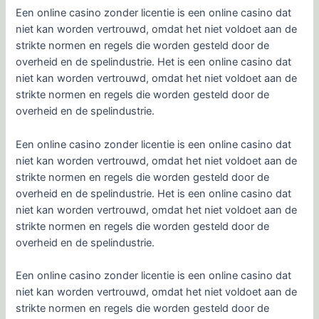
Een online casino zonder licentie is een online casino dat
niet kan worden vertrouwd, omdat het niet voldoet aan de
strikte normen en regels die worden gesteld door de
overheid en de spelindustrie. Het is een online casino dat
niet kan worden vertrouwd, omdat het niet voldoet aan de
strikte normen en regels die worden gesteld door de
overheid en de spelindustrie.
Een online casino zonder licentie is een online casino dat
niet kan worden vertrouwd, omdat het niet voldoet aan de
strikte normen en regels die worden gesteld door de
overheid en de spelindustrie. Het is een online casino dat
niet kan worden vertrouwd, omdat het niet voldoet aan de
strikte normen en regels die worden gesteld door de
overheid en de spelindustrie.
Een online casino zonder licentie is een online casino dat
niet kan worden vertrouwd, omdat het niet voldoet aan de
strikte normen en regels die worden gesteld door de