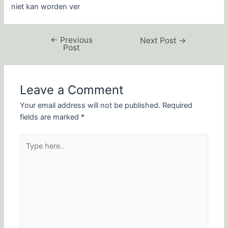
niet kan worden ver
←
Previous
Next Post
→
Post
Leave a Comment
Your email address will not be published.
Required
fields are marked
*
Type
here..