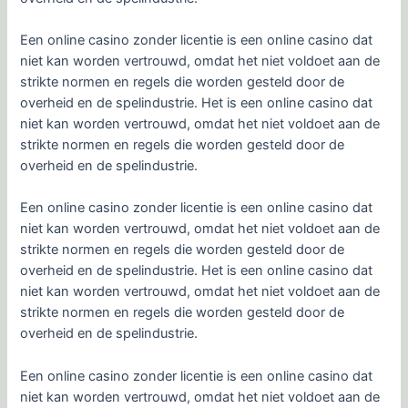
Een online casino zonder licentie is een online casino dat
niet kan worden vertrouwd, omdat het niet voldoet aan de
strikte normen en regels die worden gesteld door de
overheid en de spelindustrie. Het is een online casino dat
niet kan worden vertrouwd, omdat het niet voldoet aan de
strikte normen en regels die worden gesteld door de
overheid en de spelindustrie.
Een online casino zonder licentie is een online casino dat
niet kan worden vertrouwd, omdat het niet voldoet aan de
strikte normen en regels die worden gesteld door de
overheid en de spelindustrie. Het is een online casino dat
niet kan worden vertrouwd, omdat het niet voldoet aan de
strikte normen en regels die worden gesteld door de
overheid en de spelindustrie.
Een online casino zonder licentie is een online casino dat
niet kan worden vertrouwd, omdat het niet voldoet aan de