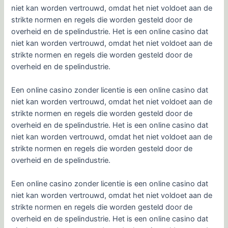
niet kan worden vertrouwd, omdat het niet voldoet aan de
strikte normen en regels die worden gesteld door de
overheid en de spelindustrie. Het is een online casino dat
niet kan worden vertrouwd, omdat het niet voldoet aan de
strikte normen en regels die worden gesteld door de
overheid en de spelindustrie.
Een online casino zonder licentie is een online casino dat
niet kan worden vertrouwd, omdat het niet voldoet aan de
strikte normen en regels die worden gesteld door de
overheid en de spelindustrie. Het is een online casino dat
niet kan worden vertrouwd, omdat het niet voldoet aan de
strikte normen en regels die worden gesteld door de
overheid en de spelindustrie.
Een online casino zonder licentie is een online casino dat
niet kan worden vertrouwd, omdat het niet voldoet aan de
strikte normen en regels die worden gesteld door de
overheid en de spelindustrie. Het is een online casino dat