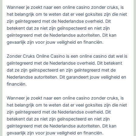
Wanneer je zoekt naar een online casino zonder cruks, is
het belangrijk om te weten dat er veel goksites zijn die niet
zijn geïntegreerd met de Nederlandse overheid. Dit
betekent dat ze niet zijn geïnspecteerd en niet zijn
geïntegreerd met de Nederlandse autoriteiten. Dit kan
gevaarlijk zijn voor jouw veiligheid en financiën.
Zonder Cruks Online Casino is een online casino dat wel is
geïntegreerd met de Nederlandse overheid. Dit betekent
dat ze zijn geïnspecteerd en zijn geïntegreerd met de
Nederlandse autoriteiten. Dit garandeert jouw veiligheid en
financiën.
Wanneer je zoekt naar een online casino zonder cruks, is
het belangrijk om te weten dat er veel goksites zijn die niet
zijn geïntegreerd met de Nederlandse overheid. Dit
betekent dat ze niet zijn geïnspecteerd en niet zijn
geïntegreerd met de Nederlandse autoriteiten. Dit kan
gevaarlijk zijn voor jouw veiligheid en financiën.