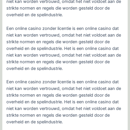
niet kan worden vertrouwd, omdat het niet voldoet aan de
strikte normen en regels die worden gesteld door de
overheid en de spelindustrie.
Een online casino zonder licentie is een online casino dat
niet kan worden vertrouwd, omdat het niet voldoet aan de
strikte normen en regels die worden gesteld door de
overheid en de spelindustrie. Het is een online casino dat
niet kan worden vertrouwd, omdat het niet voldoet aan de
strikte normen en regels die worden gesteld door de
overheid en de spelindustrie.
Een online casino zonder licentie is een online casino dat
niet kan worden vertrouwd, omdat het niet voldoet aan de
strikte normen en regels die worden gesteld door de
overheid en de spelindustrie. Het is een online casino dat
niet kan worden vertrouwd, omdat het niet voldoet aan de
strikte normen en regels die worden gesteld door de
overheid en de spelindustrie.