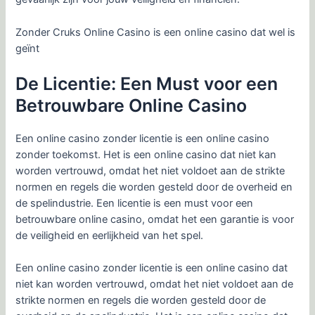
Zonder Cruks Online Casino is een online casino dat wel is
geïnt
De Licentie: Een Must voor een
Betrouwbare Online Casino
Een online casino zonder licentie is een online casino
zonder toekomst. Het is een online casino dat niet kan
worden vertrouwd, omdat het niet voldoet aan de strikte
normen en regels die worden gesteld door de overheid en
de spelindustrie. Een licentie is een must voor een
betrouwbare online casino, omdat het een garantie is voor
de veiligheid en eerlijkheid van het spel.
Een online casino zonder licentie is een online casino dat
niet kan worden vertrouwd, omdat het niet voldoet aan de
strikte normen en regels die worden gesteld door de