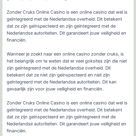
Zonder Cruks Online Casino is een online casino dat wel is
geïntegreerd met de Nederlandse overheid. Dit betekent
dat ze zijn geïnspecteerd en zijn geïntegreerd met de
Nederlandse autoriteiten. Dit garandeert jouw veiligheid en
financiën.
Wanneer je zoekt naar een online casino zonder cruks, is
het belangrijk om te weten dat er veel goksites zijn die niet
zijn geïntegreerd met de Nederlandse overheid. Dit
betekent dat ze niet zijn geïnspecteerd en niet zijn
geïntegreerd met de Nederlandse autoriteiten. Dit kan
gevaarlijk zijn voor jouw veiligheid en financiën.
Zonder Cruks Online Casino is een online casino dat wel is
geïntegreerd met de Nederlandse overheid. Dit betekent
dat ze zijn geïnspecteerd en zijn geïntegreerd met de
Nederlandse autoriteiten. Dit garandeert jouw veiligheid en
financiën.