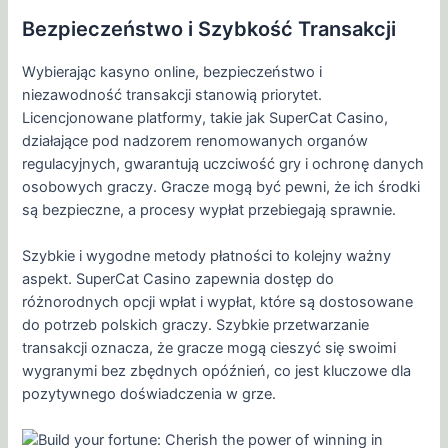
Bezpieczeństwo i Szybkość Transakcji
Wybierając kasyno online, bezpieczeństwo i
niezawodność transakcji stanowią priorytet.
Licencjonowane platformy, takie jak SuperCat Casino,
działające pod nadzorem renomowanych organów
regulacyjnych, gwarantują uczciwość gry i ochronę danych
osobowych graczy. Gracze mogą być pewni, że ich środki
są bezpieczne, a procesy wypłat przebiegają sprawnie.
Szybkie i wygodne metody płatności to kolejny ważny
aspekt. SuperCat Casino zapewnia dostęp do
różnorodnych opcji wpłat i wypłat, które są dostosowane
do potrzeb polskich graczy. Szybkie przetwarzanie
transakcji oznacza, że gracze mogą cieszyć się swoimi
wygranymi bez zbędnych opóźnień, co jest kluczowe dla
pozytywnego doświadczenia w grze.