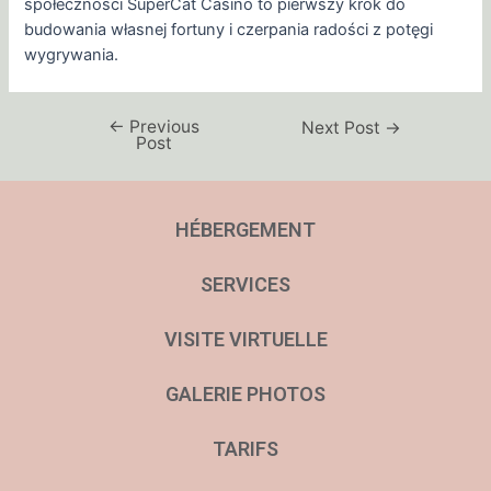
społeczności SuperCat Casino to pierwszy krok do
budowania własnej fortuny i czerpania radości z potęgi
wygrywania.
←
Previous
Next Post
→
Post
HÉBERGEMENT
SERVICES
VISITE VIRTUELLE
GALERIE PHOTOS
TARIFS