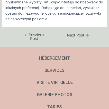
błyskawiczne wypłaty i intuicyjny interfejs dostosowany do
lokalnych preferencji. Dołączając do Immerion, zyskujesz
dostęp do niezawodnej obsługi i emocjonującej rozgrywki
na najwyższym poziomie.
←
Previous
Next Post
→
Post
HÉBERGEMENT
SERVICES
VISITE VIRTUELLE
GALERIE PHOTOS
TARIFS