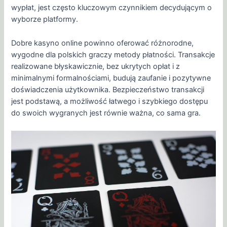
wypłat, jest często kluczowym czynnikiem decydującym o
wyborze platformy.
Dobre kasyno online powinno oferować różnorodne,
wygodne dla polskich graczy metody płatności. Transakcje
realizowane błyskawicznie, bez ukrytych opłat i z
minimalnymi formalnościami, budują zaufanie i pozytywne
doświadczenia użytkownika. Bezpieczeństwo transakcji
jest podstawą, a możliwość łatwego i szybkiego dostępu
do swoich wygranych jest równie ważna, co sama gra.