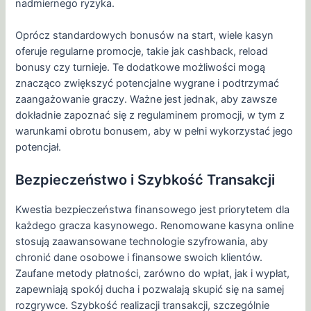
nadmiernego ryzyka.
Oprócz standardowych bonusów na start, wiele kasyn
oferuje regularne promocje, takie jak cashback, reload
bonusy czy turnieje. Te dodatkowe możliwości mogą
znacząco zwiększyć potencjalne wygrane i podtrzymać
zaangażowanie graczy. Ważne jest jednak, aby zawsze
dokładnie zapoznać się z regulaminem promocji, w tym z
warunkami obrotu bonusem, aby w pełni wykorzystać jego
potencjał.
Bezpieczeństwo i Szybkość Transakcji
Kwestia bezpieczeństwa finansowego jest priorytetem dla
każdego gracza kasynowego. Renomowane kasyna online
stosują zaawansowane technologie szyfrowania, aby
chronić dane osobowe i finansowe swoich klientów.
Zaufane metody płatności, zarówno do wpłat, jak i wypłat,
zapewniają spokój ducha i pozwalają skupić się na samej
rozgrywce. Szybkość realizacji transakcji, szczególnie