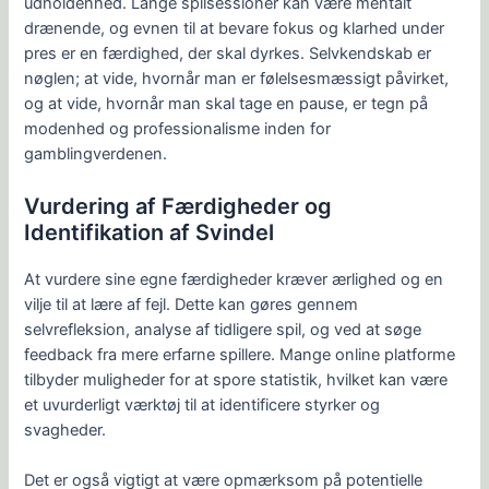
udholdenhed. Lange spilsessioner kan være mentalt
drænende, og evnen til at bevare fokus og klarhed under
pres er en færdighed, der skal dyrkes. Selvkendskab er
nøglen; at vide, hvornår man er følelsesmæssigt påvirket,
og at vide, hvornår man skal tage en pause, er tegn på
modenhed og professionalisme inden for
gamblingverdenen.
Vurdering af Færdigheder og
Identifikation af Svindel
At vurdere sine egne færdigheder kræver ærlighed og en
vilje til at lære af fejl. Dette kan gøres gennem
selvrefleksion, analyse af tidligere spil, og ved at søge
feedback fra mere erfarne spillere. Mange online platforme
tilbyder muligheder for at spore statistik, hvilket kan være
et uvurderligt værktøj til at identificere styrker og
svagheder.
Det er også vigtigt at være opmærksom på potentielle