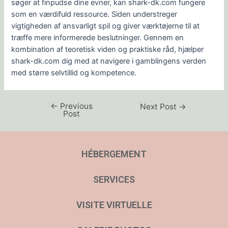
søger at finpudse dine evner, kan shark-dk.com fungere
som en værdifuld ressource. Siden understreger
vigtigheden af ansvarligt spil og giver værktøjerne til at
træffe mere informerede beslutninger. Gennem en
kombination af teoretisk viden og praktiske råd, hjælper
shark-dk.com dig med at navigere i gamblingens verden
med større selvtillid og kompetence.
←
Previous
Next Post
→
Post
HÉBERGEMENT
SERVICES
VISITE VIRTUELLE