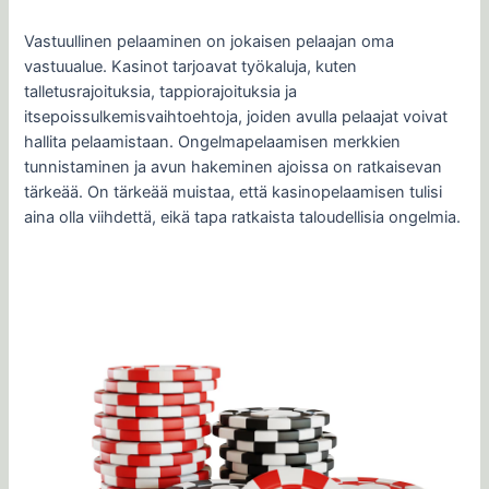
Vastuullinen pelaaminen on jokaisen pelaajan oma
vastuualue. Kasinot tarjoavat työkaluja, kuten
talletusrajoituksia, tappiorajoituksia ja
itsepoissulkemisvaihtoehtoja, joiden avulla pelaajat voivat
hallita pelaamistaan. Ongelmapelaamisen merkkien
tunnistaminen ja avun hakeminen ajoissa on ratkaisevan
tärkeää. On tärkeää muistaa, että kasinopelaamisen tulisi
aina olla viihdettä, eikä tapa ratkaista taloudellisia ongelmia.