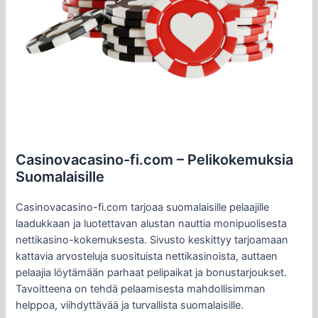
Casinovacasino-fi.com – Pelikokemuksia
Suomalaisille
Casinovacasino-fi.com tarjoaa suomalaisille pelaajille
laadukkaan ja luotettavan alustan nauttia monipuolisesta
nettikasino-kokemuksesta. Sivusto keskittyy tarjoamaan
kattavia arvosteluja suosituista nettikasinoista, auttaen
pelaajia löytämään parhaat pelipaikat ja bonustarjoukset.
Tavoitteena on tehdä pelaamisesta mahdollisimman
helppoa, viihdyttävää ja turvallista suomalaisille.