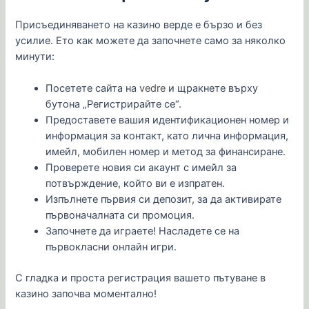
Присъединяването на казино верде е бързо и без
усилие. Ето как можете да започнете само за няколко
минути:
Посетете сайта на
vedre
и щракнете върху
бутона „Регистрирайте се“.
Предоставете вашия идентификационен номер и
информация за контакт, като лична информация,
имейл, мобилен номер и метод за финансиране.
Проверете новия си акаунт с имейл за
потвърждение, който ви е изпратен.
Изпълнете първия си депозит, за да активирате
първоначалната си промоция.
Започнете да играете! Насладете се на
първокласни онлайн игри.
С гладка и проста регистрация вашето пътуване в
казино започва моментално!