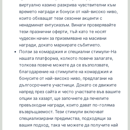
виртуално казино разкрива чувствителни към
времето награди и бонуси от най-високо ниво,
които обхващат тези сезонни акценти с
ненадминат ентусиазъм. Винаги проверявайте
тези празнични оферти, тъй като те носят
чудесен начин за приземяване на масивни
награди, докато маркирате събитието.
Ползи за комарджия и специални стимули-На
нашата платформа, колкото повече залагате,
толкова повече можете да се възползвате,
благодарение на стимулите на комарджия и
бонусите от най-високо ниво, предлагани на
дългосрочните участници. Докато се движите
напред през сайта и често участвате във вашите
опции за хазарт, ще започнете да печелите
превъзходни награди, които дават по-голяма
възвръщаемост. Тези стимули включват
специализирани предимства, подходящи за
вашия подход, така че можете да получите най