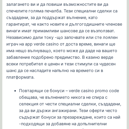
залагането ви и да повиши възможностите ви да
спечелите голяма печалба. Тези специални сделки са
създадени, за да поддържат вълнение, като
гарантират, че както новите и дългогодишните членове
винаги имат примамливи шансове да се възползват.
Независимо дали току -що започвате или сте лоялен
играч на app verde casino от доста време, винаги ще
има нещо вълнуващо, което може да даде на вашето
забавление подобрено предимство. В казино верде
всеки потребител е ценен и тези стимули са чудесен
шанс да се насладите напълно на времето си в
платформата.
Повтарящи се бонуси – verde casino promo code
обещава, че вълнението никога не спира с
селекция от чести специални сделки, създадени,
за да ви държи ангажирани. Тези оферти често
съдържат бонуси за презареждане, които са най
-подходящи за добавяне на допълнителни