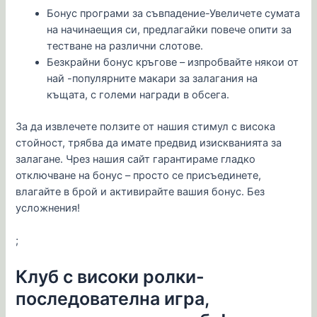
Бонус програми за съвпадение-Увеличете сумата
на начинаещия си, предлагайки повече опити за
тестване на различни слотове.
Безкрайни бонус кръгове – изпробвайте някои от
най -популярните макари за залагания на
къщата, с големи награди в обсега.
За да извлечете ползите от нашия стимул с висока
стойност, трябва да имате предвид изискванията за
залагане. Чрез нашия сайт гарантираме гладко
отключване на бонус – просто се присъединете,
влагайте в брой и активирайте вашия бонус. Без
усложнения!
;
Клуб с високи ролки-
последователна игра,