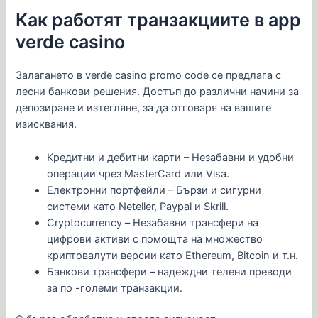
Как работят транзакциите в app
verde casino
Залагането в verde casino promo code се предлага с
лесни банкови решения. Достъп до различни начини за
депозиране и изтегляне, за да отговаря на вашите
изисквания.
Кредитни и дебитни карти – Незабавни и удобни
операции чрез MasterCard или Visa.
Електронни портфейли – Бързи и сигурни
системи като Neteller, Paypal и Skrill.
Cryptocurrency – Незабавни трансфери на
цифрови активи с помощта на множество
криптовалути версии като Ethereum, Bitcoin и т.н.
Банкови трансфери – надеждни телени преводи
за по -големи транзакции.