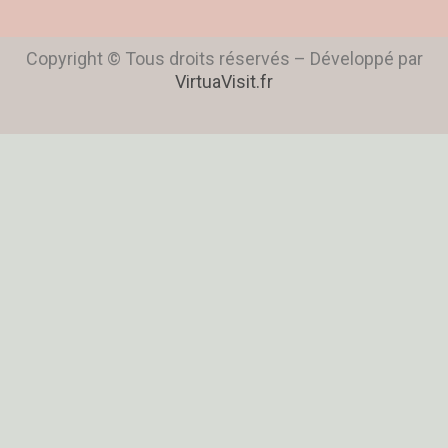
Copyright © Tous droits réservés – Développé par
VirtuaVisit.fr