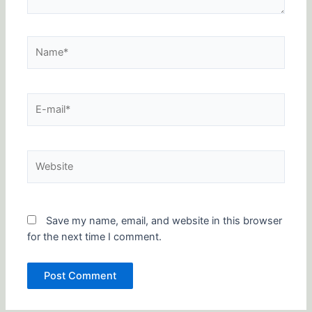
Name*
E-
mail*
Website
Save my name, email, and website in this browser
for the next time I comment.