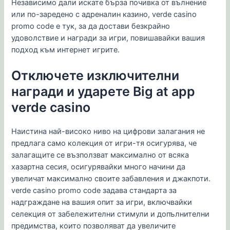
Независимо дали искате бърза почивка от вълнение
или по-заредено с адреналин казино, verde casino
promo code е тук, за да достави безкрайно
удоволствие и награди за игри, повишавайки вашия
подход към интернет игрите.
Отключете изключителни
награди и ударете Big at app
verde casino
Наистина най-високо ниво на цифрови залагания не
предлага само колекция от игри-тя осигурява, че
залагащите се възползват максимално от всяка
хазартна сесия, осигурявайки много начини да
увеличат максимално своите забавления и джакпоти.
verde casino promo code задава стандарта за
надграждане на вашия опит за игри, включвайки
селекция от забележителни стимули и допълнителни
предимства, които позволяват да увеличите