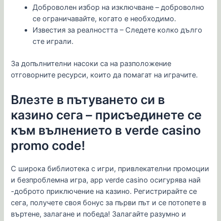
Доброволен избор на изключване – доброволно
се ограничавайте, когато е необходимо.
Известия за реалността – Следете колко дълго
сте играли.
За допълнителни насоки са на разположение
отговорните ресурси, които да помагат на играчите.
Влезте в пътуването си в
казино сега – присъединете се
към вълнението в verde casino
promo code!
С широка библиотека с игри, привлекателни промоции
и безпроблемна игра, app verde casino осигурява най
-доброто приключение на казино. Регистрирайте се
сега, получете своя бонус за първи път и се потопете в
въртене, залагане и победа! Залагайте разумно и