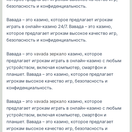
безопасность и конфиденциальность.
Вавада – это казино, которое предлагает игрокам
играть в онлайн-казино 24/7. Вавада – это казино,
которое предлагает игрокам высокое качество игр,
безопасность и конфиденциальность.
Вавада – это
vavada зеркало
казино, которое
предлагает игрокам играть в онлайн-казино с любым
устройством, включая компьютер, смартфон и
планшет. Вавада – это казино, которое предлагает
игрокам высокое качество игр, безопасность и
конфиденциальность.
Вавада – это
vavada зеркало
казино, которое
предлагает игрокам играть в онлайн-казино с любым
устройством, включая компьютер, смартфон и
планшет. Вавада – это казино, которое предлагает
игрокам высокое качество игр, безопасность и