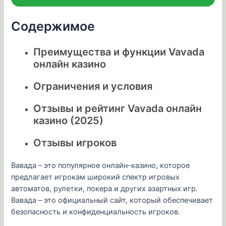
Содержимое
Преимущества и функции Vavada
онлайн казино
Ограничения и условия
Отзывы и рейтинг Vavada онлайн
казино (2025)
Отзывы игроков
Вавада – это популярное онлайн-казино, которое
предлагает игрокам широкий спектр игровых
автоматов, рулетки, покера и других азартных игр.
Вавада – это официальный сайт, который обеспечивает
безопасность и конфиденциальность игроков.