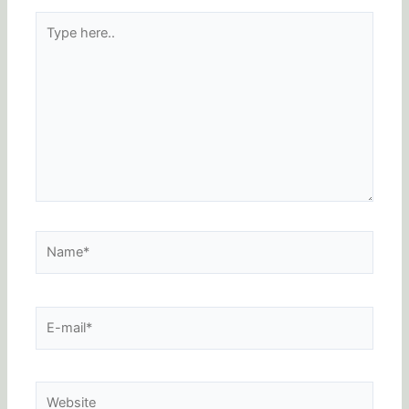
Type
here..
Name*
E-
mail*
Website