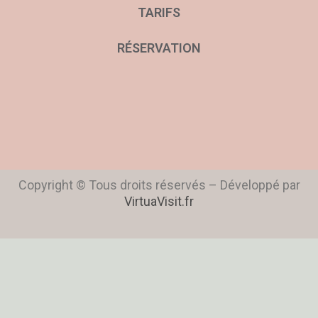
TARIFS
RÉSERVATION
Copyright © Tous droits réservés – Développé par
VirtuaVisit.fr