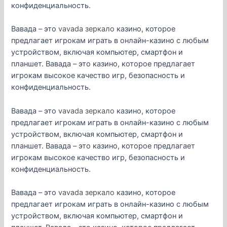
конфиденциальность.
Вавада – это
vavada зеркало
казино, которое
предлагает игрокам играть в онлайн-казино с любым
устройством, включая компьютер, смартфон и
планшет. Вавада – это казино, которое предлагает
игрокам высокое качество игр, безопасность и
конфиденциальность.
Вавада – это
vavada зеркало
казино, которое
предлагает игрокам играть в онлайн-казино с любым
устройством, включая компьютер, смартфон и
планшет. Вавада – это казино, которое предлагает
игрокам высокое качество игр, безопасность и
конфиденциальность.
Вавада – это
vavada зеркало
казино, которое
предлагает игрокам играть в онлайн-казино с любым
устройством, включая компьютер, смартфон и