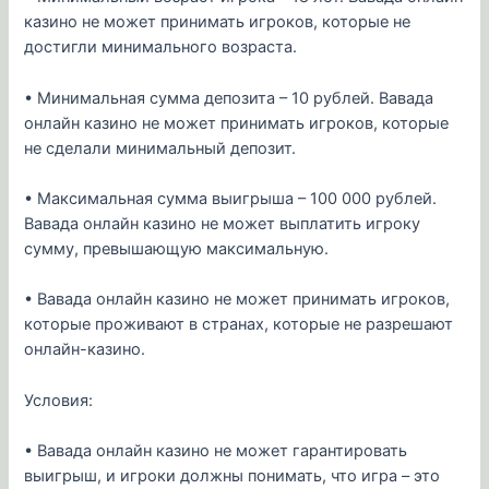
казино не может принимать игроков, которые не
достигли минимального возраста.
• Минимальная сумма депозита – 10 рублей. Вавада
онлайн казино не может принимать игроков, которые
не сделали минимальный депозит.
• Максимальная сумма выигрыша – 100 000 рублей.
Вавада онлайн казино не может выплатить игроку
сумму, превышающую максимальную.
• Вавада онлайн казино не может принимать игроков,
которые проживают в странах, которые не разрешают
онлайн-казино.
Условия:
• Вавада онлайн казино не может гарантировать
выигрыш, и игроки должны понимать, что игра – это