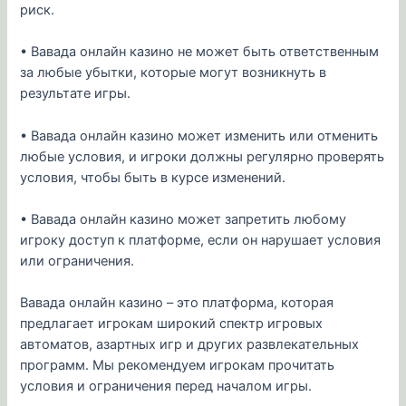
риск.
• Вавада онлайн казино не может быть ответственным
за любые убытки, которые могут возникнуть в
результате игры.
• Вавада онлайн казино может изменить или отменить
любые условия, и игроки должны регулярно проверять
условия, чтобы быть в курсе изменений.
• Вавада онлайн казино может запретить любому
игроку доступ к платформе, если он нарушает условия
или ограничения.
Вавада онлайн казино – это платформа, которая
предлагает игрокам широкий спектр игровых
автоматов, азартных игр и других развлекательных
программ. Мы рекомендуем игрокам прочитать
условия и ограничения перед началом игры.