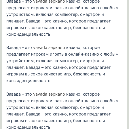
Вавада – это
vavada зеркало
казино, которое
предлагает игрокам играть в онлайн-казино с любым
устройством, включая компьютер, смартфон и
планшет. Вавада – это казино, которое предлагает
игрокам высокое качество игр, безопасность и
конфиденциальность.
Вавада – это
vavada зеркало
казино, которое
предлагает игрокам играть в онлайн-казино с любым
устройством, включая компьютер, смартфон и
планшет. Вавада – это казино, которое предлагает
игрокам высокое качество игр, безопасность и
конфиденциальность.
Вавада – это
vavada зеркало
казино, которое
предлагает игрокам играть в онлайн-казино с любым
устройством, включая компьютер, смартфон и
планшет. Вавада – это казино, которое предлагает
игрокам высокое качество игр, безопасность и
конфиденциальность.