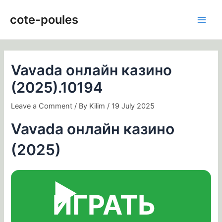
Skip
Post
Main
to
navigation
cote-poules
Men
content
Vavada онлайн казино
(2025).10194
Leave a Comment
/ By
Kilim
/
19 July 2025
Vavada онлайн казино
(2025)
▶️
ИГРАТЬ