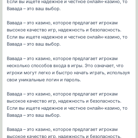
Если вы ищете надежное и честное онлайн-казино, то
Вавада – это ваш выбор.
Вавада – это казино, которое предлагает игрокам
высокое качество игр, надежность и безопасность.
Если вы ищете надежное и честное онлайн-казино, то
Вавада – это ваш выбор.
Вавада – это казино, которое предлагает игрокам
несколько способов входа в игры. Это означает, что
игроки могут легко и быстро начать играть, используя
свои уникальные логин и пароль.
Вавада – это казино, которое предлагает игрокам
высокое качество игр, надежность и безопасность.
Если вы ищете надежное и честное онлайн-казино, то
Вавада – это ваш выбор.
Вавада – это казино, которое предлагает игрокам
высокое качество игр, надежность и безопасность.