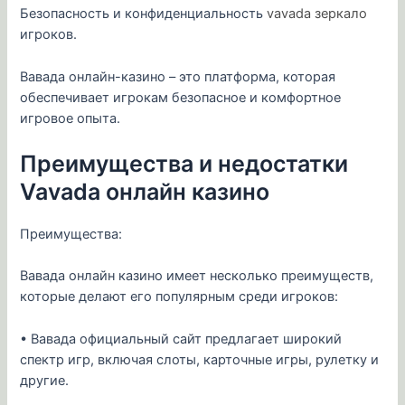
Безопасность и конфиденциальность
vavada зеркало
игроков.
Вавада онлайн-казино – это платформа, которая
обеспечивает игрокам безопасное и комфортное
игровое опыта.
Преимущества и недостатки
Vavada онлайн казино
Преимущества:
Вавада онлайн казино имеет несколько преимуществ,
которые делают его популярным среди игроков:
• Вавада официальный сайт предлагает широкий
спектр игр, включая слоты, карточные игры, рулетку и
другие.