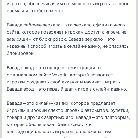
игроков, обеспечивая им возможность играть в любое
время и из любого места.
Вавада рабочее зеркало – это зеркало официального
сайта, которое позволяет игрокам доступ к играм, не
зависящим от блокировок. Вавада зеркало – это
надежный способ играть в онлайн-казино, не опасаясь
блокировок.
Вавада вход – это процесс регистрации на
официальном сайте Vavada, который позволяет
игрокам создавать свой аккаунт и начинать играть.
Вавада вход – это первый шаг к игре в онлайн-казино.
Вавада – это онлайн-казино, которое предлагает
игрокам широкий спектр игровых автоматов, рулетки,
покера и других азартных игр. Вавада – это платформа,
которая обеспечивает безопасность и
конфиденциальность игроков, обеспечивая им