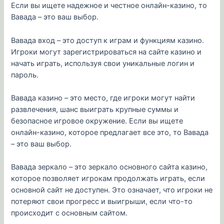
Если вы ищете надежное и честное онлайн-казино, то
Вавада – это ваш выбор.
Вавада вход – это доступ к играм и функциям казино.
Игроки могут зарегистрироваться на сайте казино и
начать играть, используя свои уникальные логин и
пароль.
Вавада казино – это место, где игроки могут найти
развлечения, шанс выиграть крупные суммы и
безопасное игровое окружение. Если вы ищете
онлайн-казино, которое предлагает все это, то Вавада
– это ваш выбор.
Вавада зеркало – это зеркало основного сайта казино,
которое позволяет игрокам продолжать играть, если
основной сайт не доступен. Это означает, что игроки не
потеряют свои прогресс и выигрыши, если что-то
происходит с основным сайтом.