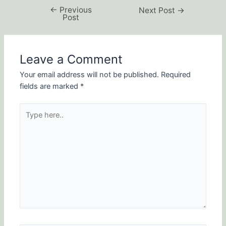
←
Previous
Next Post
→
Post
Leave a Comment
Your email address will not be published.
Required
fields are marked
*
Type
here..