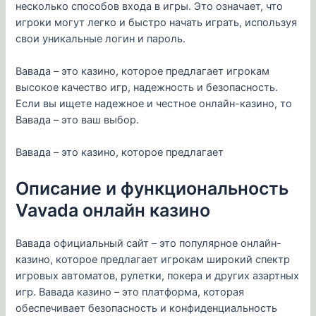
несколько способов входа в игры. Это означает, что
игроки могут легко и быстро начать играть, используя
свои уникальные логин и пароль.
Вавада – это казино, которое предлагает игрокам
высокое качество игр, надежность и безопасность.
Если вы ищете надежное и честное онлайн-казино, то
Вавада – это ваш выбор.
Вавада – это казино, которое предлагает
Описание и функциональность
Vavada онлайн казино
Вавада официальный сайт – это популярное онлайн-
казино, которое предлагает игрокам широкий спектр
игровых автоматов, рулетки, покера и других азартных
игр. Вавада казино – это платформа, которая
обеспечивает безопасность и конфиденциальность