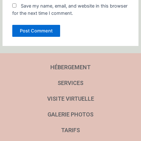
Save my name, email, and website in this browser
for the next time I comment.
HÉBERGEMENT
SERVICES
VISITE VIRTUELLE
GALERIE PHOTOS
TARIFS