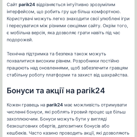
Сайт
parik24
відрізняється інтуїтивно зрозумілим
інтерфейсом, що робить гру ще більш комфортною.
Користувачі можуть легко знаходити свої улюблені ігри
і пересуватися між різними секціями сайту. Окрім того,
є мобільна версія, яка дозволяє грати навіть під час
подорожей.
Технічна підтримка та безпека також можуть
похвалитися високим рівнем. Розробники постійно
працюють над оновленнями, щоб забезпечити гравцям
стабільну роботу платформи та захист від шахрайства.
Бонуси та акції на parik24
Кожен гравець на
parik24
має можливість отримувати
численні бонуси, які роблять ігровий процес ще більш
захоплюючим. Бонуси можуть бути у вигляді
безкоштовних обертів, депозитних бонусів або
кешбеків. Часто казино проводить акції, які дозволяють