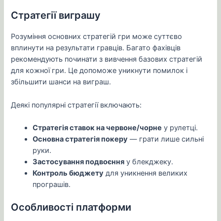
Стратегії виграшу
Розуміння основних стратегій гри може суттєво
вплинути на результати гравців. Багато фахівців
рекомендують починати з вивчення базових стратегій
для кожної гри. Це допоможе уникнути помилок і
збільшити шанси на виграш.
Деякі популярні стратегії включають:
Стратегія ставок на червоне/чорне
у рулетці.
Основна стратегія покеру
— грати лише сильні
руки.
Застосування подвоєння
у блекджеку.
Контроль бюджету
для уникнення великих
програшів.
Особливості платформи