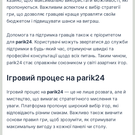
казино, щоб максимально використати можливості, які
пропонуються. Важливим аспектом є вибір стратегії
гри, що дозволяє гравцеві краще управляти своїм
бюджетом і підвищувати шанси на виграш.
Допомога та підтримка гравців також є пріоритетом
для
parik24
. Користувачі можуть звертатися до служби
підтримки в будь-який час, отримуючи швидкі та
професійні консультації щодо всіх питань. Таким чином,
parik24 стає справжнім союзником у світі азартних ігор.
Ігровий процес на parik24
Ігровий процес на
parik24
— це не лише розвага, але й
мистецтво, що вимагає стратегічного мислення та
уваги. Платформа пропонує широкий вибір ігор, які
відповідають різним смакам. Важливо також вивчити
основи правил гри, щоб зрозуміти, як отримувати
максимальну вигоду з кожної панелі чи столу.