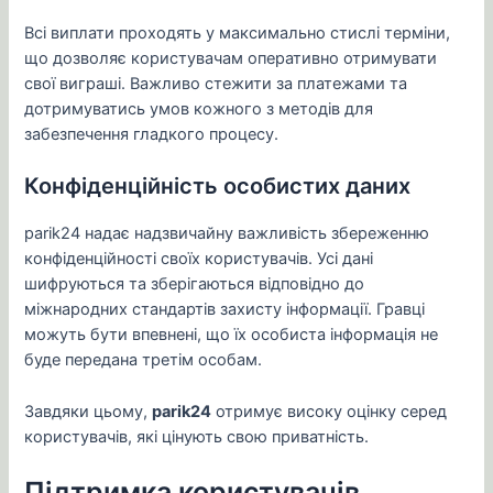
Всі виплати проходять у максимально стислі терміни,
що дозволяє користувачам оперативно отримувати
свої виграші. Важливо стежити за платежами та
дотримуватись умов кожного з методів для
забезпечення гладкого процесу.
Конфіденційність особистих даних
parik24 надає надзвичайну важливість збереженню
конфіденційності своїх користувачів. Усі дані
шифруються та зберігаються відповідно до
міжнародних стандартів захисту інформації. Гравці
можуть бути впевнені, що їх особиста інформація не
буде передана третім особам.
Завдяки цьому,
parik24
отримує високу оцінку серед
користувачів, які цінують свою приватність.
Підтримка користувачів