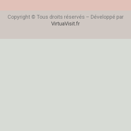
Copyright © Tous droits réservés – Développé par
VirtuaVisit.fr