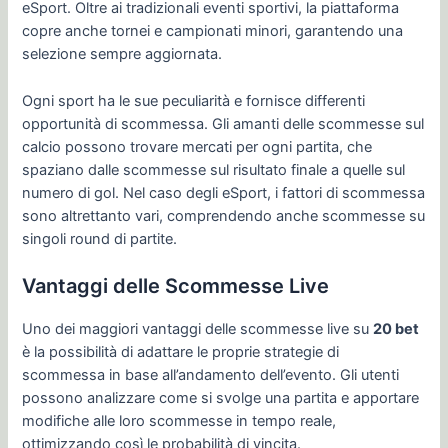
eSport. Oltre ai tradizionali eventi sportivi, la piattaforma
copre anche tornei e campionati minori, garantendo una
selezione sempre aggiornata.
Ogni sport ha le sue peculiarità e fornisce differenti
opportunità di scommessa. Gli amanti delle scommesse sul
calcio possono trovare mercati per ogni partita, che
spaziano dalle scommesse sul risultato finale a quelle sul
numero di gol. Nel caso degli eSport, i fattori di scommessa
sono altrettanto vari, comprendendo anche scommesse su
singoli round di partite.
Vantaggi delle Scommesse Live
Uno dei maggiori vantaggi delle scommesse live su
20 bet
è la possibilità di adattare le proprie strategie di
scommessa in base all’andamento dell’evento. Gli utenti
possono analizzare come si svolge una partita e apportare
modifiche alle loro scommesse in tempo reale,
ottimizzando così le probabilità di vincita.