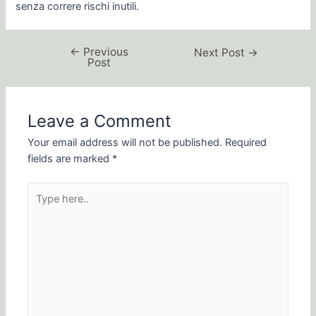
senza correre rischi inutili.
←
Previous
Next Post
→
Post
Leave a Comment
Your email address will not be published.
Required
fields are marked
*
Type
here..