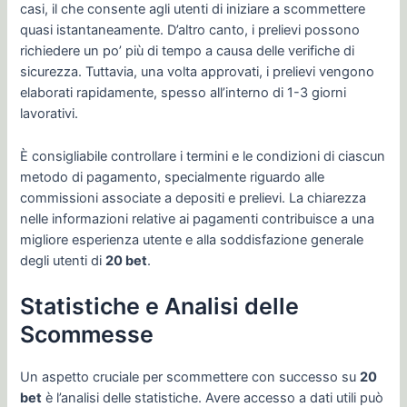
casi, il che consente agli utenti di iniziare a scommettere
quasi istantaneamente. D’altro canto, i prelievi possono
richiedere un po’ più di tempo a causa delle verifiche di
sicurezza. Tuttavia, una volta approvati, i prelievi vengono
elaborati rapidamente, spesso all’interno di 1-3 giorni
lavorativi.
È consigliabile controllare i termini e le condizioni di ciascun
metodo di pagamento, specialmente riguardo alle
commissioni associate a depositi e prelievi. La chiarezza
nelle informazioni relative ai pagamenti contribuisce a una
migliore esperienza utente e alla soddisfazione generale
degli utenti di
20 bet
.
Statistiche e Analisi delle
Scommesse
Un aspetto cruciale per scommettere con successo su
20
bet
è l’analisi delle statistiche. Avere accesso a dati utili può