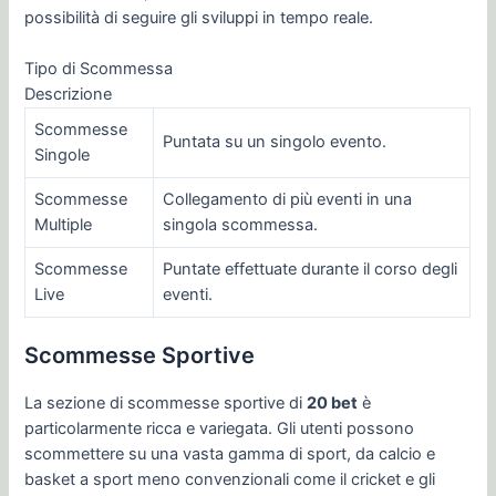
possibilità di seguire gli sviluppi in tempo reale.
Tipo di Scommessa
Descrizione
Scommesse
Puntata su un singolo evento.
Singole
Scommesse
Collegamento di più eventi in una
Multiple
singola scommessa.
Scommesse
Puntate effettuate durante il corso degli
Live
eventi.
Scommesse Sportive
La sezione di scommesse sportive di
20 bet
è
particolarmente ricca e variegata. Gli utenti possono
scommettere su una vasta gamma di sport, da calcio e
basket a sport meno convenzionali come il cricket e gli