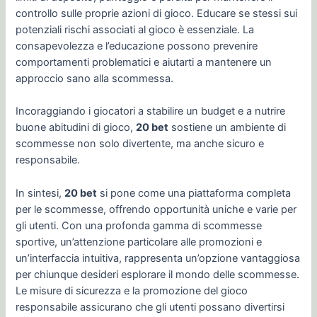
controllo sulle proprie azioni di gioco. Educare se stessi sui
potenziali rischi associati al gioco è essenziale. La
consapevolezza e l’educazione possono prevenire
comportamenti problematici e aiutarti a mantenere un
approccio sano alla scommessa.
Incoraggiando i giocatori a stabilire un budget e a nutrire
buone abitudini di gioco,
20 bet
sostiene un ambiente di
scommesse non solo divertente, ma anche sicuro e
responsabile.
In sintesi,
20 bet
si pone come una piattaforma completa
per le scommesse, offrendo opportunità uniche e varie per
gli utenti. Con una profonda gamma di scommesse
sportive, un’attenzione particolare alle promozioni e
un’interfaccia intuitiva, rappresenta un’opzione vantaggiosa
per chiunque desideri esplorare il mondo delle scommesse.
Le misure di sicurezza e la promozione del gioco
responsabile assicurano che gli utenti possano divertirsi