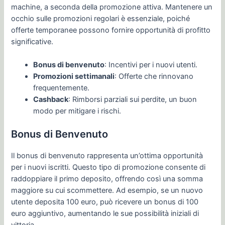
machine, a seconda della promozione attiva. Mantenere un
occhio sulle promozioni regolari è essenziale, poiché
offerte temporanee possono fornire opportunità di profitto
significative.
Bonus di benvenuto
: Incentivi per i nuovi utenti.
Promozioni settimanali
: Offerte che rinnovano
frequentemente.
Cashback
: Rimborsi parziali sui perdite, un buon
modo per mitigare i rischi.
Bonus di Benvenuto
Il bonus di benvenuto rappresenta un’ottima opportunità
per i nuovi iscritti. Questo tipo di promozione consente di
raddoppiare il primo deposito, offrendo così una somma
maggiore su cui scommettere. Ad esempio, se un nuovo
utente deposita 100 euro, può ricevere un bonus di 100
euro aggiuntivo, aumentando le sue possibilità iniziali di