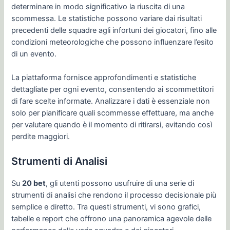
determinare in modo significativo la riuscita di una
scommessa. Le statistiche possono variare dai risultati
precedenti delle squadre agli infortuni dei giocatori, fino alle
condizioni meteorologiche che possono influenzare l’esito
di un evento.
La piattaforma fornisce approfondimenti e statistiche
dettagliate per ogni evento, consentendo ai scommettitori
di fare scelte informate. Analizzare i dati è essenziale non
solo per pianificare quali scommesse effettuare, ma anche
per valutare quando è il momento di ritirarsi, evitando così
perdite maggiori.
Strumenti di Analisi
Su
20 bet
, gli utenti possono usufruire di una serie di
strumenti di analisi che rendono il processo decisionale più
semplice e diretto. Tra questi strumenti, vi sono grafici,
tabelle e report che offrono una panoramica agevole delle