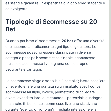
esistenti e garantire un’esperienza di gioco soddisfacente e
coinvolgente.
Tipologie di Scommesse su 20
Bet
Quando parliamo di scommesse,
20 bet
offre una diversità
che accomoda praticamente ogni tipo di giocatore. Le
scommesse possono essere classificate in diverse
categorie principali: scommesse singole, scommesse
multiple e scommesse live, ognuna con le proprie
peculiarità e vantaggi.
Le scommesse singole sono le più semplici; basta scegliere
un evento e fare una puntata su un risultato specifico. Le
scommesse multiple, invece, permettono di collegare
diversi eventi tra loro, aumentando il potenziale guadagno
ma anche il rischio. Le scommesse live, che si attivano
durante l’evento, offrono un’immediata interazione e la