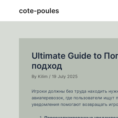
Skip
Post
cote-poules
to
navigation
content
Ultimate Guide to П
подход
By
Kilim
/
19 July 2025
Игроки должны без труда находить нужн
авиаперевозок, где пользователи ищут 
уведомления помогают возвращать игрок
Персонализированные уведомлен