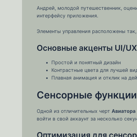
Андрей, молодой путешественник, оцени
интерфейсу приложения.
Элементы управления расположены так, 
Основные акценты UI/UX
Простой и понятный дизайн
Контрастные цвета для лучшей в
Плавная анимация и отклик на де
Сенсорные функции:
Одной из отличительных черт
Авиатора
войти в свой аккаунт за несколько секу
Оптимизация для сенсор