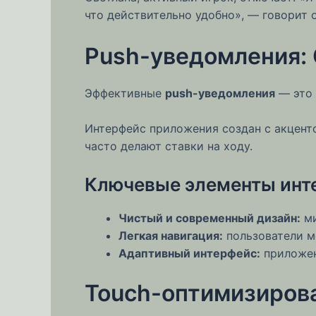
что действительно удобно», — говорит о
Push-уведомления: 
Эффективные
push-уведомления
— это 
Интерфейс приложения создан с акценто
часто делают ставки на ходу.
Ключевые элементы инт
Чистый и современный дизайн:
ми
Легкая навигация:
пользователи м
Адаптивный интерфейс:
приложен
Touch-оптимизиров