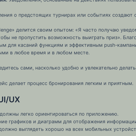
ения о предстоящих турнирах или событиях создают 
llenge» делится своим опытом: «Я часто получаю уведо
тобы не пропустить возможность выиграть приз». Благ
ым для касаний функциям и эффективным push-кампани
ыми в любое время и в любом месте.
едитесь сами, насколько удобно и увлекательно делать
ейс делает процесс бронирования легким и приятным.
UI/UX
должны легко ориентироваться по приложению.
ие графиков и диаграмм для отображения информации
олжно выглядеть хорошо на всех мобильных устройст