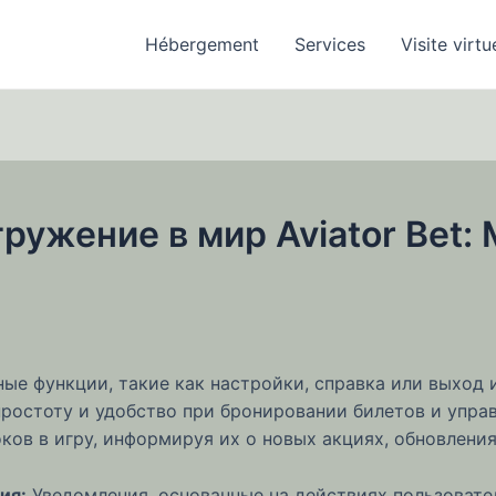
Hébergement
Services
Visite virtu
огружение в мир Aviator Bet
ые функции, такие как настройки, справка или выход и
простоту и удобство при бронировании билетов и упра
ов в игру, информируя их о новых акциях, обновления
ия:
Уведомления, основанные на действиях пользовател