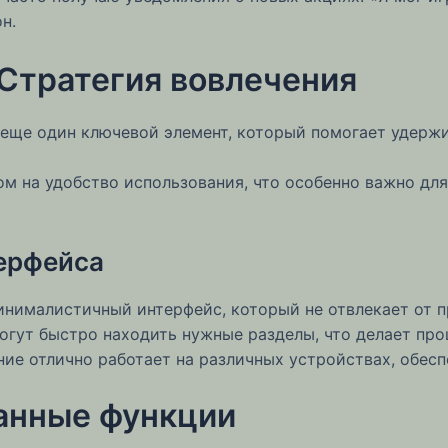
н.
Стратегия вовлечения
еще один ключевой элемент, который помогает удержив
м на удобство использования, что особенно важно дл
ерфейса
нималистичный интерфейс, который не отвлекает от п
огут быстро находить нужные разделы, что делает про
ие отлично работает на различных устройствах, обесп
анные функции