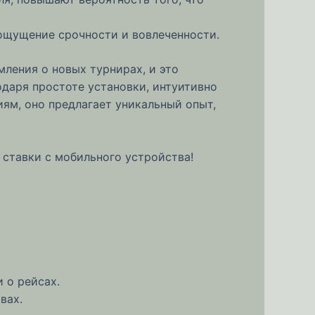
ощущение срочности и вовлеченности.
мления о новых турнирах, и это
одаря простоте установки, интуитивно
ям, оно предлагает уникальный опыт,
 ставки с мобильного устройства!
 о рейсах.
вах.