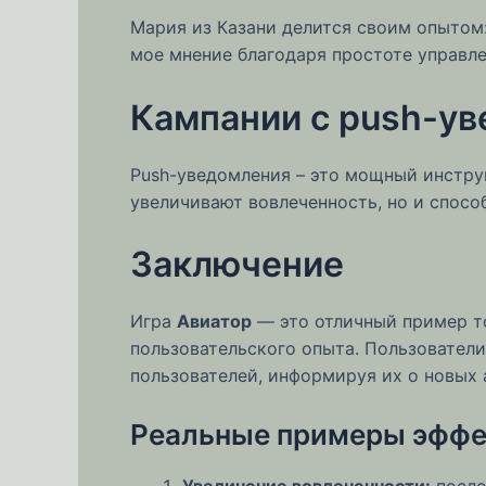
Мария из Казани делится своим опытом:
мое мнение благодаря простоте управле
Кампании с push-у
Push-уведомления – это мощный инстру
увеличивают вовлеченность, но и спосо
Заключение
Игра
Авиатор
— это отличный пример то
пользовательского опыта. Пользователи
пользователей, информируя их о новых а
Реальные примеры эффе
Увеличение вовлеченности:
после