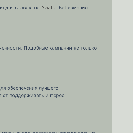
я для ставок, но
Aviator
Bet изменил
ченности. Подобные кампании не только
ля обеспечения лучшего
гают поддерживать интерес
активных пользователей увеличилось на