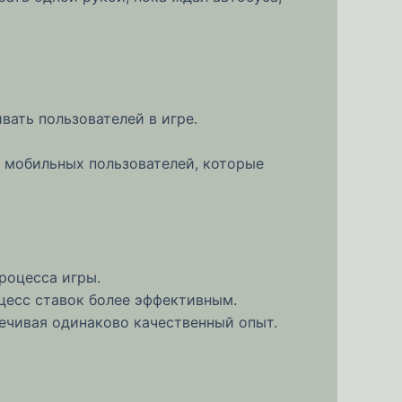
ать пользователей в игре.
я мобильных пользователей, которые
роцесса игры.
цесс ставок более эффективным.
ечивая одинаково качественный опыт.