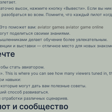
злетает.
аточно высок, нажмите кнопку «Вывести». Если вы нико
м разобраться во всем. Помните, что каждый пилот ког
 Это поможет вам:
aviator games
aviator game online
гут поделиться своими знаниями.
шленниками делает обучение более увлекательным.
нции и выставки — отличное место для новых знаком
ечте
чтобы стать авиатором.
 This is where you can see how many viewers tuned in, th
ои навыки:
которые могут дать вам полезные советы.
ший способ развиваться.
 отработки различных сценариев.
лот и сообщество