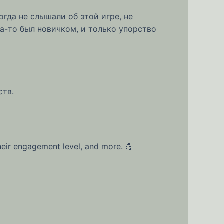
гда не слышали об этой игре, не
да-то был новичком, и только упорство
ств.
eir engagement level, and more. 💪