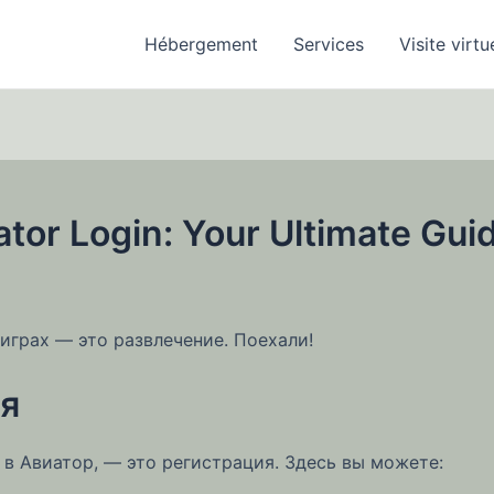
Hébergement
Services
Visite virtu
ator Login: Your Ultimate Guid
 играх — это развлечение. Поехали!
я
 в Авиатор, — это регистрация. Здесь вы можете: