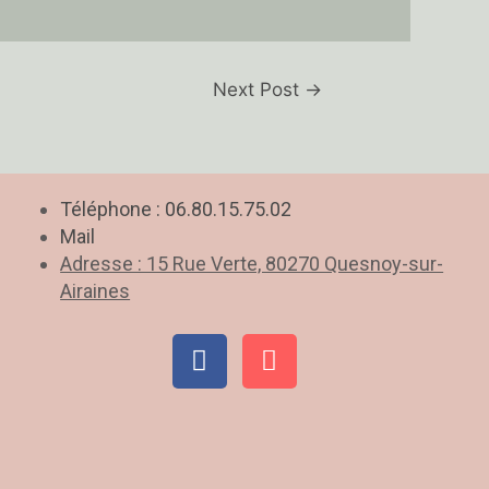
Next Post
→
Téléphone : 06.80.15.75.02
Mail
Adresse : 15 Rue Verte, 80270 Quesnoy-sur-
Airaines
F
M
a
a
c
p
e
-
b
m
o
a