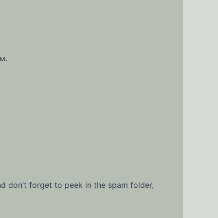
м.
on’t forget to peek in the spam folder,