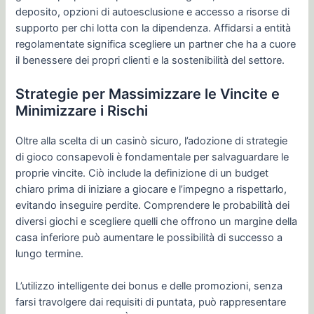
deposito, opzioni di autoesclusione e accesso a risorse di
supporto per chi lotta con la dipendenza. Affidarsi a entità
regolamentate significa scegliere un partner che ha a cuore
il benessere dei propri clienti e la sostenibilità del settore.
Strategie per Massimizzare le Vincite e
Minimizzare i Rischi
Oltre alla scelta di un casinò sicuro, l’adozione di strategie
di gioco consapevoli è fondamentale per salvaguardare le
proprie vincite. Ciò include la definizione di un budget
chiaro prima di iniziare a giocare e l’impegno a rispettarlo,
evitando inseguire perdite. Comprendere le probabilità dei
diversi giochi e scegliere quelli che offrono un margine della
casa inferiore può aumentare le possibilità di successo a
lungo termine.
L’utilizzo intelligente dei bonus e delle promozioni, senza
farsi travolgere dai requisiti di puntata, può rappresentare