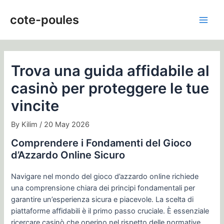
Skip
Post
Main
to
navigation
cote-poules
Men
content
Trova una guida affidabile al
casinò per proteggere le tue
vincite
By
Kilim
/
20 May 2026
Comprendere i Fondamenti del Gioco
d’Azzardo Online Sicuro
Navigare nel mondo del gioco d’azzardo online richiede
una comprensione chiara dei principi fondamentali per
garantire un’esperienza sicura e piacevole. La scelta di
piattaforme affidabili è il primo passo cruciale. È essenziale
ricercare casinò che operino nel rispetto delle normative