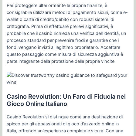
Per proteggere ulteriormente le proprie finanze, è
consigliabile utilizzare metodi di pagamento sicuri, come e-
wallet o carte di credito/debito con robusti sistemi di
crittografia. Prima di effettuare prelievi significativi, è
probabile che il casinò richieda una verifica dell’identità, un
processo standard per prevenire frodi e garantire che i
fondi vengano inviati al legittimo proprietario. Accettare
questo passaggio come misura di sicurezza aggiuntiva è
parte integrante della protezione delle proprie vincite.
Casino Revolution: Un Faro di Fiducia nel
Gioco Online Italiano
Casino Revolution si distingue come una destinazione di
spicco per gli appassionati di gioco d’azzardo online in
Italia, offrendo un’esperienza completa e sicura. Con una