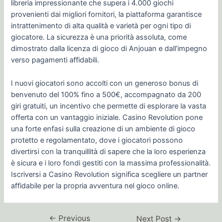
libreria impressionante che supera i 4.000 giochi
provenienti dai migliori fornitori, la piattaforma garantisce
intrattenimento di alta qualità e varietà per ogni tipo di
giocatore. La sicurezza è una priorità assoluta, come
dimostrato dalla licenza di gioco di Anjouan e dall’impegno
verso pagamenti affidabili.
I nuovi giocatori sono accolti con un generoso bonus di
benvenuto del 100% fino a 500€, accompagnato da 200
giri gratuiti, un incentivo che permette di esplorare la vasta
offerta con un vantaggio iniziale. Casino Revolution pone
una forte enfasi sulla creazione di un ambiente di gioco
protetto e regolamentato, dove i giocatori possono
divertirsi con la tranquillità di sapere che la loro esperienza
è sicura e i loro fondi gestiti con la massima professionalità.
Iscriversi a Casino Revolution significa scegliere un partner
affidabile per la propria avventura nel gioco online.
←
Previous
Next Post
→