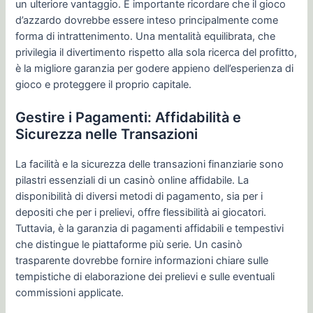
un ulteriore vantaggio. È importante ricordare che il gioco
d’azzardo dovrebbe essere inteso principalmente come
forma di intrattenimento. Una mentalità equilibrata, che
privilegia il divertimento rispetto alla sola ricerca del profitto,
è la migliore garanzia per godere appieno dell’esperienza di
gioco e proteggere il proprio capitale.
Gestire i Pagamenti: Affidabilità e
Sicurezza nelle Transazioni
La facilità e la sicurezza delle transazioni finanziarie sono
pilastri essenziali di un casinò online affidabile. La
disponibilità di diversi metodi di pagamento, sia per i
depositi che per i prelievi, offre flessibilità ai giocatori.
Tuttavia, è la garanzia di pagamenti affidabili e tempestivi
che distingue le piattaforme più serie. Un casinò
trasparente dovrebbe fornire informazioni chiare sulle
tempistiche di elaborazione dei prelievi e sulle eventuali
commissioni applicate.