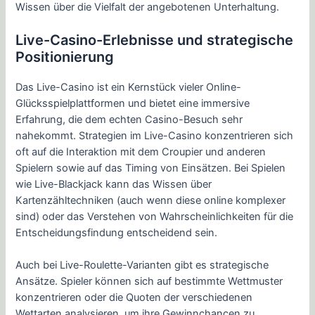
Wissen über die Vielfalt der angebotenen Unterhaltung.
Live-Casino-Erlebnisse und strategische
Positionierung
Das Live-Casino ist ein Kernstück vieler Online-
Glücksspielplattformen und bietet eine immersive
Erfahrung, die dem echten Casino-Besuch sehr
nahekommt. Strategien im Live-Casino konzentrieren sich
oft auf die Interaktion mit dem Croupier und anderen
Spielern sowie auf das Timing von Einsätzen. Bei Spielen
wie Live-Blackjack kann das Wissen über
Kartenzähltechniken (auch wenn diese online komplexer
sind) oder das Verstehen von Wahrscheinlichkeiten für die
Entscheidungsfindung entscheidend sein.
Auch bei Live-Roulette-Varianten gibt es strategische
Ansätze. Spieler können sich auf bestimmte Wettmuster
konzentrieren oder die Quoten der verschiedenen
Wettarten analysieren, um ihre Gewinnchancen zu