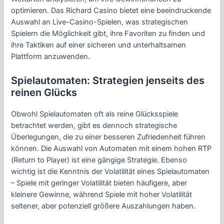
optimieren. Das Richard Casino bietet eine beeindruckende
Auswahl an Live-Casino-Spielen, was strategischen
Spielern die Möglichkeit gibt, ihre Favoriten zu finden und
ihre Taktiken auf einer sicheren und unterhaltsamen
Plattform anzuwenden.
Spielautomaten: Strategien jenseits des
reinen Glücks
Obwohl Spielautomaten oft als reine Glücksspiele
betrachtet werden, gibt es dennoch strategische
Überlegungen, die zu einer besseren Zufriedenheit führen
können. Die Auswahl von Automaten mit einem hohen RTP
(Return to Player) ist eine gängige Strategie. Ebenso
wichtig ist die Kenntnis der Volatilität eines Spielautomaten
– Spiele mit geringer Volatilität bieten häufigere, aber
kleinere Gewinne, während Spiele mit hoher Volatilität
seltener, aber potenziell größere Auszahlungen haben.