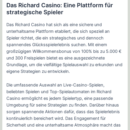
Das Richard Casino: Eine Plattform für
strategische Spieler
Das Richard Casino hat sich als eine sichere und
unterhaltsame Plattform etabliert, die sich speziell an
Spieler richtet, die ein strategisches und dennoch
spannendes Glücksspielerlebnis suchen. Mit einem
großzügigen Willkommensbonus von 100% bis zu 5.000 €
und 300 Freispielen bietet es eine ausgezeichnete
Grundlage, um die vielfältige Spielauswahl zu erkunden und
eigene Strategien zu entwickeln.
Die umfassende Auswahl an Live-Casino-Spielen,
beliebten Spielen und Top-Spielautomaten im Richard
Casino ermöglicht es jedem Spielertyp, eine passende
Umgebung für seine Strategien zu finden. Darüber hinaus
sorgen spannende Aktionen dafür, dass das Spielerlebnis
kontinuierlich bereichert wird. Das Engagement für
Sicherheit und eine unterhaltsame Atmosphäre macht das