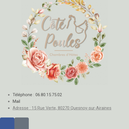
Téléphone : 06.80.15.75.02
Mail
Adresse : 15 Rue Verte, 80270 Quesnoy-sur-Airaines
F
M
a
a