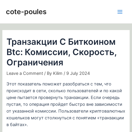
Skip
Post
Main
to
navigation
cote-poules
Men
content
Транзакции С Биткоином
Btc: Комиссии, Скорость,
Ограничения
Leave a Comment
/ By
Kilim
/
9 July 2024
Этот показатель поможет разобраться с тем, что
происходит в сети, сколько пользователей и по какой
цене пытается провернуть транзакции. Если очередь
пустая, то операция пройдет быстро вне зависимости
от указанной комиссии. Пользователи криптовалютных
кошельков могут столкнуться с понятием «транзакции
в байтах».