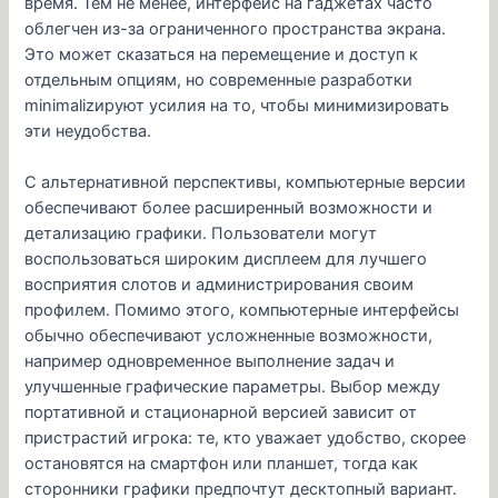
время. Тем не менее, интерфейс на гаджетах часто
облегчен из-за ограниченного пространства экрана.
Это может сказаться на перемещение и доступ к
отдельным опциям, но современные разработки
minimalizируют усилия на то, чтобы минимизировать
эти неудобства.
С альтернативной перспективы, компьютерные версии
обеспечивают более расширенный возможности и
детализацию графики. Пользователи могут
воспользоваться широким дисплеем для лучшего
восприятия слотов и администрирования своим
профилем. Помимо этого, компьютерные интерфейсы
обычно обеспечивают усложненные возможности,
например одновременное выполнение задач и
улучшенные графические параметры. Выбор между
портативной и стационарной версией зависит от
пристрастий игрока: те, кто уважает удобство, скорее
остановятся на смартфон или планшет, тогда как
сторонники графики предпочтут десктопный вариант.