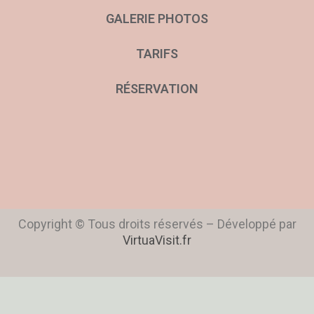
GALERIE PHOTOS
TARIFS
RÉSERVATION
Copyright © Tous droits réservés – Développé par
VirtuaVisit.fr