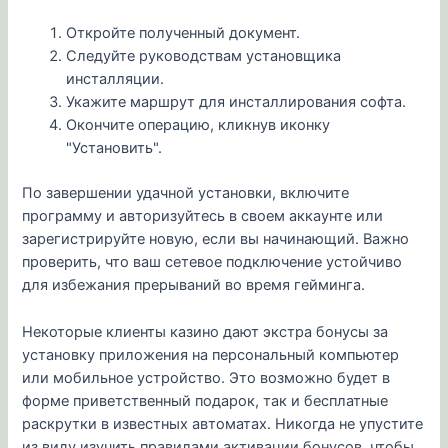
Откройте полученный документ.
Следуйте руководствам установщика
инсталляции.
Укажите маршрут для инсталлирования софта.
Окончите операцию, кликнув иконку
"Установить".
По завершении удачной установки, включите
программу и авторизуйтесь в своем аккаунте или
зарегистрируйте новую, если вы начинающий. Важно
проверить, что ваш сетевое подключение устойчиво
для избежания прерываний во время гейминга.
Некоторые клиенты казино дают экстра бонусы за
установку приложения на персональный компьютер
или мобильное устройство. Это возможно будет в
форме приветственный подарок, так и бесплатные
раскрутки в известных автоматах. Никогда не упустите
из виду изучить правилами активации бонусов, чтобы