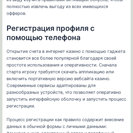
полностью извлечь выгоду из всех имеющихся
офферов.
Регистрация профиля с
помощью телефона
Открытие счета в интернет казино с помощью гаджета
становится все более популярной благодаря своей
простоте использования и оперативности. Сначала
старта игроку требуется скачать аппликацию или
включить портативную версию вебсайта казино.
Современные сервисы адаптированы для
разнообразных устройств, что позволяет оперативно
запустить интерфейсную оболочку и запустить процесс
регистрации.
Процесс регистрации как правило содержит внесение
данных в обычной формы с личными данными: