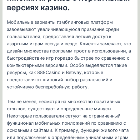
версиях казино.
Мобильные варианты гэмблинговых платформ
завоевывают увеличивающуюся признание среди
пользователей, предоставляя легкий доступ к
азартным играм всегда и везде. Клиенты замечают, что
дизайн множества программ прост в использовании, а
быстродействие игр гораздо быстрее по сравнению с
компьютерными версиями. Особо выделяются такие
ресурсы, как 888Casino и Betway, которые
предоставляют широкий выбор развлечений и
устойчивую бесперебойную работу.
Тем не менее, несмотря на множество позитивных
отзывов, существуют и определенные минусы.
Некоторые пользователи сетуют на ограниченный
функционал мобильных приложений по сравнению с
основными сайтами. К примеру, функции живого чата
или подключения к определённым уникальным играм