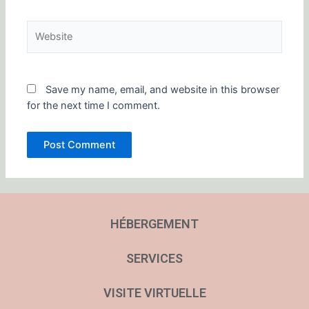
Website
Save my name, email, and website in this browser
for the next time I comment.
HÉBERGEMENT
SERVICES
VISITE VIRTUELLE