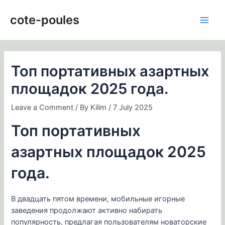
Skip
Post
Main
to
navigation
cote-poules
Men
content
Топ портативных азартных
площадок 2025 года.
Leave a Comment
/ By
Kilim
/
7 July 2025
Топ портативных
азартных площадок 2025
года.
В двадцать пятом времени, мобильные игорные
заведения продолжают активно набирать
популярность, предлагая пользователям новаторские