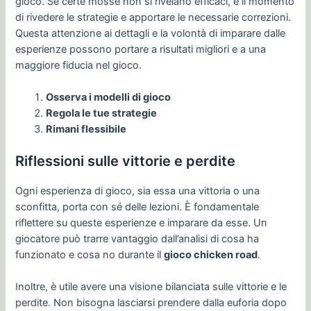
gioco. Se certe mosse non si rivelano efficaci, è il momento
di rivedere le strategie e apportare le necessarie correzioni.
Questa attenzione ai dettagli e la volontà di imparare dalle
esperienze possono portare a risultati migliori e a una
maggiore fiducia nel gioco.
Osserva i modelli di gioco
Regola le tue strategie
Rimani flessibile
Riflessioni sulle vittorie e perdite
Ogni esperienza di gioco, sia essa una vittoria o una
sconfitta, porta con sé delle lezioni. È fondamentale
riflettere su queste esperienze e imparare da esse. Un
giocatore può trarre vantaggio dall’analisi di cosa ha
funzionato e cosa no durante il
gioco chicken road
.
Inoltre, è utile avere una visione bilanciata sulle vittorie e le
perdite. Non bisogna lasciarsi prendere dalla euforia dopo