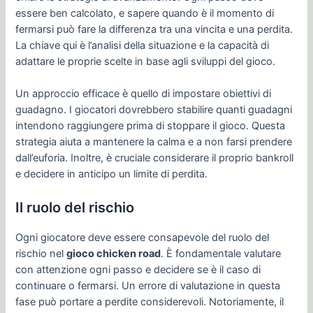
essere ben calcolato, e sapere quando è il momento di
fermarsi può fare la differenza tra una vincita e una perdita.
La chiave qui è l’analisi della situazione e la capacità di
adattare le proprie scelte in base agli sviluppi del gioco.
Un approccio efficace è quello di impostare obiettivi di
guadagno. I giocatori dovrebbero stabilire quanti guadagni
intendono raggiungere prima di stoppare il gioco. Questa
strategia aiuta a mantenere la calma e a non farsi prendere
dall’euforia. Inoltre, è cruciale considerare il proprio bankroll
e decidere in anticipo un limite di perdita.
Il ruolo del rischio
Ogni giocatore deve essere consapevole del ruolo del
rischio nel
gioco chicken road
. È fondamentale valutare
con attenzione ogni passo e decidere se è il caso di
continuare o fermarsi. Un errore di valutazione in questa
fase può portare a perdite considerevoli. Notoriamente, il