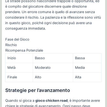
Le strade possono nascondere trappole o opportunità, ed
è compito del giocatore discernere quale direzione
prendere. Un errore comune è quello di avanzare senza
considerare il rischio. La pazienza e la riflessione sono virtù
in questo gioco, poiché ogni decisione può avere una
conseguenza immediata.
Fase del Gioco
Rischio
Ricompensa Potenziale
Inizio
Basso
Bassa
Metà
Moderato
Media
Finale
Alto
Alta
Strategie per l’avanzamento
Quando si gioca a
gioco chicken road
, è importante avere
chiare le strategie di avanzamento. Ogni passo deve