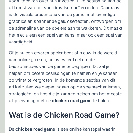
vooruitdenken over hun inzetten. Elke beslissing kan de
uitkomst van het spel drastisch beïnvloeden. Daarnaast
is de visuele presentatie van de game, met levendige
graphics en spannende geluidseffecten, ontworpen om
de adrenaline van de spelers aan te wakkeren. Dit maakt
het niet alleen een spel van kans, maar ook een spel van
vaardigheid.
Of je nu een ervaren speler bent of nieuw in de wereld
van online gokken, het is essentieel om de
basisprincipes van de game te begrijpen. Dit zal je
helpen om betere beslissingen te nemen en je kansen
op winst te vergroten. In de komende secties van dit
artikel zullen we dieper ingaan op de spelmechanismen,
strategieën, en tips die je kunnen helpen om het meeste
uit je ervaring met de
chicken road game
te halen.
Wat is de Chicken Road Game?
De
chicken road game
is een online kansspel waarin