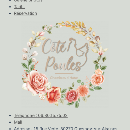
Galerie photos
Tarifs
Réservation
Téléphone : 06.80.15.75.02
Mail
Adresse : 15 Rue Verte, 80270 Quesnoy-sur-Airaines