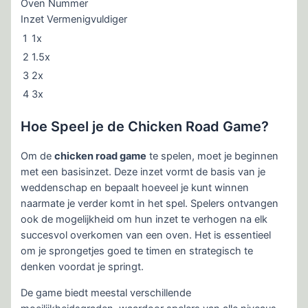
Oven Nummer
Inzet Vermenigvuldiger
1
1x
2
1.5x
3
2x
4
3x
Hoe Speel je de Chicken Road Game?
Om de
chicken road game
te spelen, moet je beginnen
met een basisinzet. Deze inzet vormt de basis van je
weddenschap en bepaalt hoeveel je kunt winnen
naarmate je verder komt in het spel. Spelers ontvangen
ook de mogelijkheid om hun inzet te verhogen na elk
succesvol overkomen van een oven. Het is essentieel
om je sprongetjes goed te timen en strategisch te
denken voordat je springt.
De game biedt meestal verschillende