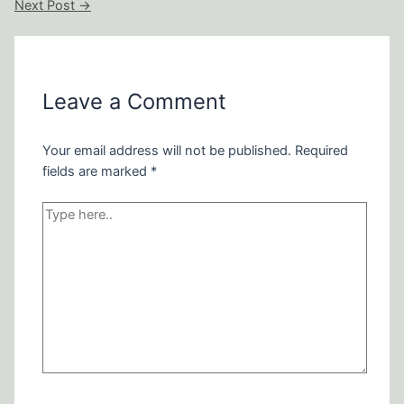
Next Post
→
Leave a Comment
Your email address will not be published.
Required
fields are marked
*
Type
here..