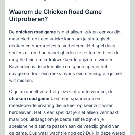
Waarom de Chicken Road Game
Uitproberen?
De
chicken road game
is niet alleen leuk en eenvoudig,
maar biedt ook een unieke kans om je strategisch
denken en sprongetjes te verbeteren. Het spel daagt
spelers uit om hun vaardigheden te testen en biedt de
mogelijkheid om indrukwekkende prijzen te winnen.
Bovendien is de adrenaline en spanning van het
navigeren door een reeks ovens een ervaring die je niet
wilt missen.
Of je nu speelt voor het plezier of om te winnen, de
chicken road game
biedt een spannende en
meeslepende ervaring die je keer op keer zult willen
herbeleven. Het is een spel dat je niet alleen vermaakt,
maar ook uitdaagt om je beste zelf te zijn en je
speelsnelheid aan te passen aan de veelzijdigheid van
de game. Dus waar wacht je nog op? Duik in deze wereld