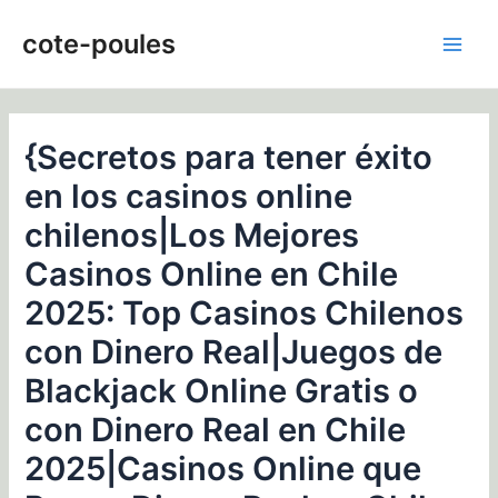
Skip
Post
Main
to
navigation
cote-poules
Men
content
{Secretos para tener éxito
en los casinos online
chilenos|Los Mejores
Casinos Online en Chile
2025: Top Casinos Chilenos
con Dinero Real|Juegos de
Blackjack Online Gratis o
con Dinero Real en Chile
2025|Casinos Online que