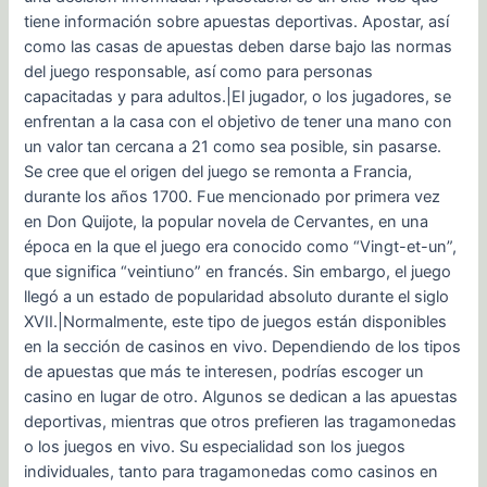
tiene información sobre apuestas deportivas. Apostar, así
como las casas de apuestas deben darse bajo las normas
del juego responsable, así como para personas
capacitadas y para adultos.|El jugador, o los jugadores, se
enfrentan a la casa con el objetivo de tener una mano con
un valor tan cercana a 21 como sea posible, sin pasarse.
Se cree que el origen del juego se remonta a Francia,
durante los años 1700. Fue mencionado por primera vez
en Don Quijote, la popular novela de Cervantes, en una
época en la que el juego era conocido como “Vingt-et-un”,
que significa “veintiuno” en francés. Sin embargo, el juego
llegó a un estado de popularidad absoluto durante el siglo
XVII.|Normalmente, este tipo de juegos están disponibles
en la sección de casinos en vivo. Dependiendo de los tipos
de apuestas que más te interesen, podrías escoger un
casino en lugar de otro. Algunos se dedican a las apuestas
deportivas, mientras que otros prefieren las tragamonedas
o los juegos en vivo. Su especialidad son los juegos
individuales, tanto para tragamonedas como casinos en