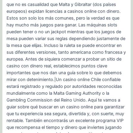
que no es casualidad que Malta y Gibraltar (dos países
europeos) expidan licencias a casinos online con dinero.
Estos son solo los más comunes, pero la verdad es que
hay mucho más juegos para ganar. Las máquinas slots
pueden tener o no un jackpot mientras que los juegos de
mesa pueden variar sus reglas dependiendo justamente de
la mesa que elijas. Incluso la ruleta se puede encontrar en
sus diferentes versiones, tanto americana como francesa y
europea. Antes de siquiera comenzar a probar un sitio de
casino con dinero real, establecimos puntos clave
importantes que nos dan una guía sobre lo que debemos
mirar con detenimiento.|Un casino online Chile confiable
estará registrado y regulado por autoridades reconocidas
mundialmente como la Malta Gaming Authority o la
Gambling Commission del Reino Unido. Aquí te vamos a
guiar sobre qué buscar en un casino online para garantizar
que tu experiencia sea segura, divertida y, con suerte, muy
rentable. También encontrarás un excelente programa VIP
que recompensa el tiempo y dinero que inviertes jugando