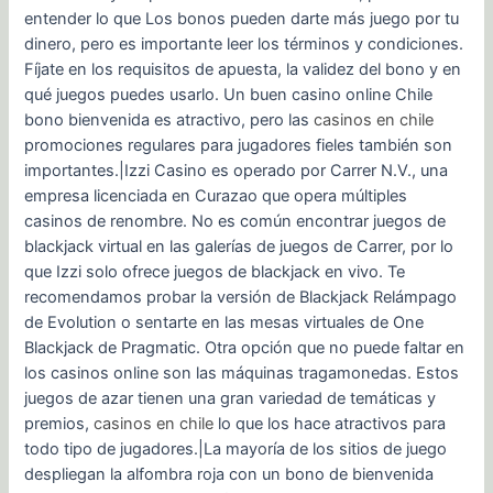
entender lo que Los bonos pueden darte más juego por tu
dinero, pero es importante leer los términos y condiciones.
Fíjate en los requisitos de apuesta, la validez del bono y en
qué juegos puedes usarlo. Un buen casino online Chile
bono bienvenida es atractivo, pero las
casinos en chile
promociones regulares para jugadores fieles también son
importantes.|Izzi Casino es operado por Carrer N.V., una
empresa licenciada en Curazao que opera múltiples
casinos de renombre. No es común encontrar juegos de
blackjack virtual en las galerías de juegos de Carrer, por lo
que Izzi solo ofrece juegos de blackjack en vivo. Te
recomendamos probar la versión de Blackjack Relámpago
de Evolution o sentarte en las mesas virtuales de One
Blackjack de Pragmatic. Otra opción que no puede faltar en
los casinos online son las máquinas tragamonedas. Estos
juegos de azar tienen una gran variedad de temáticas y
premios,
casinos en chile
lo que los hace atractivos para
todo tipo de jugadores.|La mayoría de los sitios de juego
despliegan la alfombra roja con un bono de bienvenida