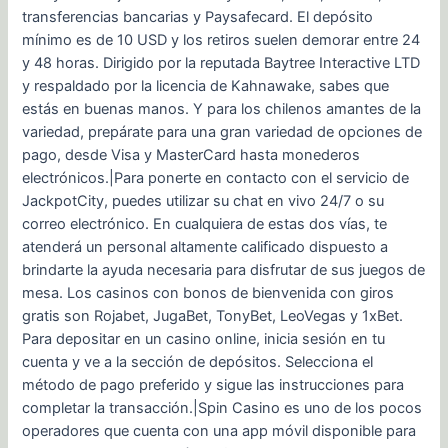
transferencias bancarias y Paysafecard. El depósito
mínimo es de 10 USD y los retiros suelen demorar entre 24
y 48 horas. Dirigido por la reputada Baytree Interactive LTD
y respaldado por la licencia de Kahnawake, sabes que
estás en buenas manos. Y para los chilenos amantes de la
variedad, prepárate para una gran variedad de opciones de
pago, desde Visa y MasterCard hasta monederos
electrónicos.|Para ponerte en contacto con el servicio de
JackpotCity, puedes utilizar su chat en vivo 24/7 o su
correo electrónico. En cualquiera de estas dos vías, te
atenderá un personal altamente calificado dispuesto a
brindarte la ayuda necesaria para disfrutar de sus juegos de
mesa. Los casinos con bonos de bienvenida con giros
gratis son Rojabet, JugaBet, TonyBet, LeoVegas y 1xBet.
Para depositar en un casino online, inicia sesión en tu
cuenta y ve a la sección de depósitos. Selecciona el
método de pago preferido y sigue las instrucciones para
completar la transacción.|Spin Casino es uno de los pocos
operadores que cuenta con una app móvil disponible para