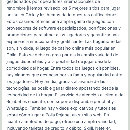
gestionados por operadores internacionales de
renombre.|Hemos revisado los 5 mejores sitios para jugar
online en Chile y les hemos dado nuestras calificaciones.
Estos casinos ofrecen una amplia gama de juegos con
proveedores de software especializados, bonificaciones y
promociones para atraer a los jugadores y garantizar una
experiencia emocionante y gratificante. Las tragamonedas
son, sin duda, el juego de casino online más popular en
Chile.|Esto se debe en gran parte a la amplia variedad de
juegos disponibles y a la posibilidad de jugar desde la
comodidad del hogar. Entre todos los juegos disponibles,
hay algunos que destacan por su fama y popularidad entre
los jugadores. Hoy en día, gracias al avance de las
tecnologías, es posible ganar dinero apostando desde la
comodidad de tu hogar.|El servicio de atención al cliente de
Rojabet es eficiente, con soporte disponible por chat y
WhatsApp. También hay vídeos explicativos y tutoriales
sobre cómo jugar a Polla Rojabet en su sitio web. En
cuanto a métodos de pago, ofrece una amplia variedad,
incluyendo tarjetas de crédito y débito, Skrill, Neteller,