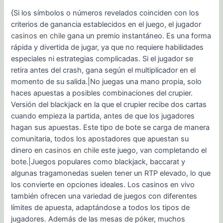
{Si los símbolos o números revelados coinciden con los
criterios de ganancia establecidos en el juego, el jugador
casinos en chile
gana un premio instantáneo. Es una forma
rápida y divertida de jugar, ya que no requiere habilidades
especiales ni estrategias complicadas. Si el jugador se
retira antes del crash, gana según el multiplicador en el
momento de su salida.|No juegas una mano propia, solo
haces apuestas a posibles combinaciones del crupier.
Versión del blackjack en la que el crupier recibe dos cartas
cuando empieza la partida, antes de que los jugadores
hagan sus apuestas. Este tipo de bote se carga de manera
comunitaria, todos los apostadores que apuestan su
dinero en
casinos en chile
este juego, van completando el
bote.|Juegos populares como blackjack, baccarat y
algunas tragamonedas suelen tener un RTP elevado, lo que
los convierte en opciones ideales. Los casinos en vivo
también ofrecen una variedad de juegos con diferentes
límites de apuesta, adaptándose a todos los tipos de
jugadores. Además de las mesas de póker, muchos