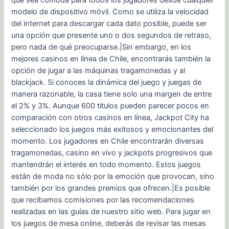
que sea cómoda para todos los jugadores desde cualquier
modelo de dispositivo móvil. Como se utiliza la velocidad
del internet para descargar cada dato posible, puede ser
una opción que presente uno o dos segundos de retraso,
pero nada de qué preocuparse.|Sin embargo, en los
mejores casinos en línea de Chile, encontrarás también la
opción de jugar a las máquinas tragamonedas y al
blackjack. Si conoces la dinámica del juego y juegas de
manera razonable, la casa tiene solo una margen de entre
el 2% y 3%. Aunque 600 títulos pueden parecer pocos en
comparación con otros casinos en línea, Jackpot City ha
seleccionado los juegos más exitosos y emocionantes del
momento. Los jugadores en Chile encontrarán diversas
tragamonedas, casino en vivo y jackpots progresivos que
mantendrán el interés en todo momento. Estos juegos
están de moda no sólo por la emoción que provocan, sino
también por los grandes premios que ofrecen.|Es posible
que recibamos comisiones por las recomendaciones
realizadas en las guías de nuestro sitio web. Para jugar en
los juegos de mesa online, deberás de revisar las mesas