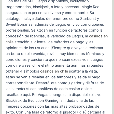
Con más de 500 juegos disponibles, incluyendo
tragamonedas, blackjack, ruleta y baccarat, Magic Red
asegura una experiencia diversa y emocionante. Su
catálogo incluye títulos de renombre como Starburst y
Sweet Bonanza, además de juegos en vivo con crupieres
profesionales. Se juzgan en función de factores como la
concesión de licencias, la variedad de juegos, la
casinos en
chile
atención al cliente, los métodos de pago y las
opiniones de los usuarios.|Siempre que vayas a reclamar
un bono de bienvenida, revisa muy bien estos términos y
condiciones y cerciórate que no sean excesivos. Juegos
con dinero real chile el ritmo aumenta aún más si puedes
obtener 4 símbolos
casinos en chile
scatter a la vista,
estas se van a resaltar en los tambores y se da el pago
correspondiente. Desarróllate como jugador y disfruta de
las características positivas de cada casino online
reseñado aquí. En Vegas Lounge está disponible el Live
Blackjack de Evolution Gaming, sin duda una de las
mejores opciones con las más altas probabilidades de
éxito. Con una tasa de retorno al jugador (RTP) cercana al