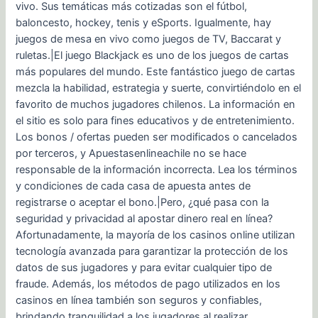
vivo. Sus temáticas más cotizadas son el fútbol,
baloncesto, hockey, tenis y eSports. Igualmente, hay
juegos de mesa en vivo como juegos de TV, Baccarat y
ruletas.|El juego Blackjack es uno de los juegos de cartas
más populares del mundo. Este fantástico juego de cartas
mezcla la habilidad, estrategia y suerte, convirtiéndolo en el
favorito de muchos jugadores chilenos. La información en
el sitio es solo para fines educativos y de entretenimiento.
Los bonos / ofertas pueden ser modificados o cancelados
por terceros, y Apuestasenlineachile no se hace
responsable de la información incorrecta. Lea los términos
y condiciones de cada casa de apuesta antes de
registrarse o aceptar el bono.|Pero, ¿qué pasa con la
seguridad y privacidad al apostar dinero real en línea?
Afortunadamente, la mayoría de los casinos online utilizan
tecnología avanzada para garantizar la protección de los
datos de sus jugadores y para evitar cualquier tipo de
fraude. Además, los métodos de pago utilizados en los
casinos en línea también son seguros y confiables,
brindando tranquilidad a los jugadores al realizar