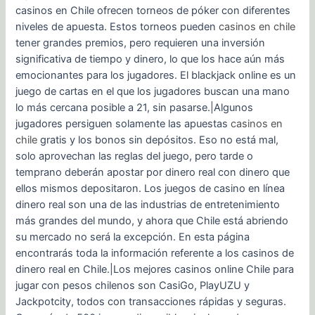
casinos en Chile ofrecen torneos de póker con diferentes
niveles de apuesta. Estos torneos pueden
casinos en chile
tener grandes premios, pero requieren una inversión
significativa de tiempo y dinero, lo que los hace aún más
emocionantes para los jugadores. El blackjack online es un
juego de cartas en el que los jugadores buscan una mano
lo más cercana posible a 21, sin pasarse.|Algunos
jugadores persiguen solamente las apuestas
casinos en
chile
gratis y los bonos sin depósitos. Eso no está mal,
solo aprovechan las reglas del juego, pero tarde o
temprano deberán apostar por dinero real con dinero que
ellos mismos depositaron. Los juegos de casino en línea
dinero real son una de las industrias de entretenimiento
más grandes del mundo, y ahora que Chile está abriendo
su mercado no será la excepción. En esta página
encontrarás toda la información referente a los casinos de
dinero real en Chile.|Los mejores casinos online Chile para
jugar con pesos chilenos son CasiGo, PlayUZU y
Jackpotcity, todos con transacciones rápidas y seguras.