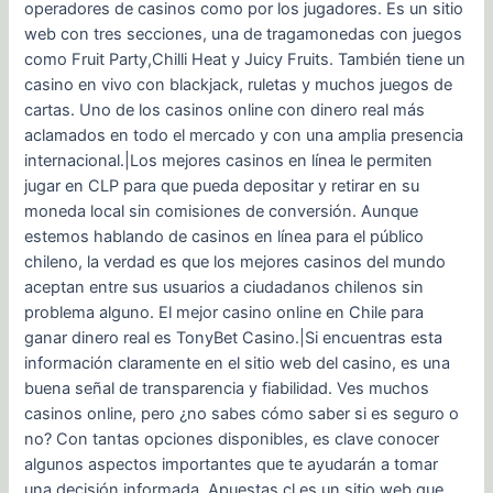
operadores de casinos como por los jugadores. Es un sitio
web con tres secciones, una de tragamonedas con juegos
como Fruit Party,Chilli Heat y Juicy Fruits. También tiene un
casino en vivo con blackjack, ruletas y muchos juegos de
cartas. Uno de los casinos online con dinero real más
aclamados en todo el mercado y con una amplia presencia
internacional.|Los mejores casinos en línea le permiten
jugar en CLP para que pueda depositar y retirar en su
moneda local sin comisiones de conversión. Aunque
estemos hablando de casinos en línea para el público
chileno, la verdad es que los mejores casinos del mundo
aceptan entre sus usuarios a ciudadanos chilenos sin
problema alguno. El mejor casino online en Chile para
ganar dinero real es TonyBet Casino.|Si encuentras esta
información claramente en el sitio web del casino, es una
buena señal de transparencia y fiabilidad. Ves muchos
casinos online, pero ¿no sabes cómo saber si es seguro o
no? Con tantas opciones disponibles, es clave conocer
algunos aspectos importantes que te ayudarán a tomar
una decisión informada. Apuestas.cl es un sitio web que