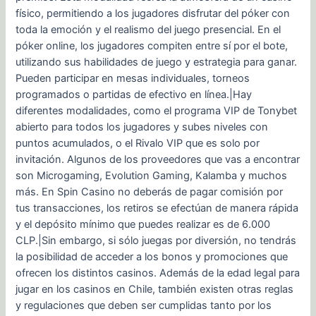
físico, permitiendo a los jugadores disfrutar del póker con
toda la emoción y el realismo del juego presencial. En el
póker online, los jugadores compiten entre sí por el bote,
utilizando sus habilidades de juego y estrategia para ganar.
Pueden participar en mesas individuales, torneos
programados o partidas de efectivo en línea.|Hay
diferentes modalidades, como el programa VIP de Tonybet
abierto para todos los jugadores y subes niveles con
puntos acumulados, o el Rivalo VIP que es solo por
invitación. Algunos de los proveedores que vas a encontrar
son Microgaming, Evolution Gaming, Kalamba y muchos
más. En Spin Casino no deberás de pagar comisión por
tus transacciones, los retiros se efectúan de manera rápida
y el depósito mínimo que puedes realizar es de 6.000
CLP.|Sin embargo, si sólo juegas por diversión, no tendrás
la posibilidad de acceder a los bonos y promociones que
ofrecen los distintos casinos. Además de la edad legal para
jugar en los casinos en Chile, también existen otras reglas
y regulaciones que deben ser cumplidas tanto por los