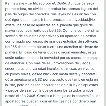
Kahnawake y certificado por eCOGRA. Aunque parezca
prometedora, no olvide comprobar las normas legales del
país de origen del operador. Sus leyes locales dictan con
qué rigor deben cumplir las promesas de privacidad.|No
existe una casa de apuestas en el planeta que goce de
mayor reconocimiento que bet365. Con una completísima
sección de apuestas deportivas y un apartado de casino
conformado por juegos de grandes estudios de software,
bet365 tiene como punto fuerte una atención al cliente de
primera. En caso de tener dudas o inconvenientes, estas
serán solucionadas a la brevedad por su capacitado equipo
de atención. Con más de 140 proveedores de juegos,
encontrarás una variedad increíble de mesas en vivo con
crupieres reales, desde blackjack hasta ruleta y baccarat.|El
dólar americano o USD por supuesto que también está en
la lista, pero no es tan popular debido a la ley de apuestas
y juegos de azar por la que se rigen los Estados unidos
desde el año 2006. Gracias a la magia de la conversión, los
apostadores pueden jugar en los casinos por dinero real