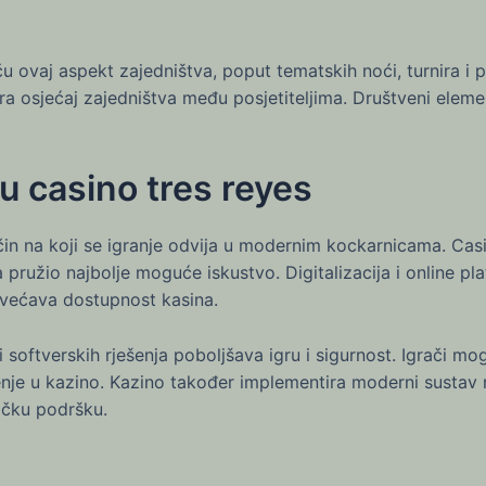
ču ovaj aspekt zajedništva, poput tematskih noći, turnira i
ra osjećaj zajedništva među posjetiteljima. Društveni eleme
u casino tres reyes
ačin na koji se igranje odvija u modernim kockarnicama. Cas
 pružio najbolje moguće iskustvo. Digitalizacija i online p
ovećava dostupnost kasina.
oftverskih rješenja poboljšava igru i sigurnost. Igrači mogu
enje u kazino. Kazino također implementira moderni sustav
ičku podršku.