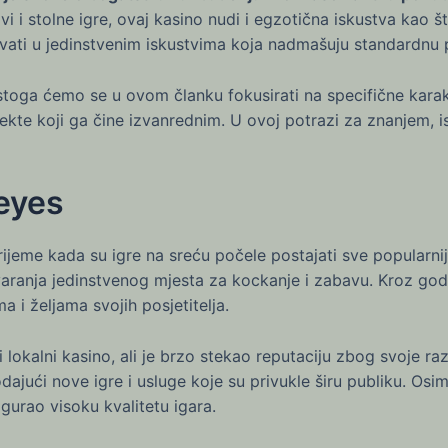
vi i stolne igre, ovaj kasino nudi i egzotična iskustva kao št
uživati u jedinstvenim iskustvima koja nadmašuju standardn
 stoga ćemo se u ovom članku fokusirati na specifične karakt
spekte koji ga čine izvanrednim. U ovoj potrazi za znanjem, 
reyes
ijeme kada su igre na sreću počele postajati sve popularnij
aranja jedinstvenog mjesta za kockanje i zabavu. Kroz god
 i željama svojih posjetitelja.
 lokalni kasino, ali je brzo stekao reputaciju zbog svoje ra
odajući nove igre i usluge koje su privukle širu publiku. Os
gurao visoku kvalitetu igara.