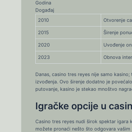
Godina
Događaj
2010
Otvorenje ca
2015
Širenje ponu
2020
Uvođenje onl
2023
Obnova inter
Danas, casino tres reyes nije samo kasino; 
izvođenja. Ovo širenje dodatno je povećalo 
putovanje, kasino je stekao mnoštvo nagrad
Igračke opcije u casi
Casino tres reyes nudi širok spektar igara k
možete pronaći nešto što odgovara vašim že