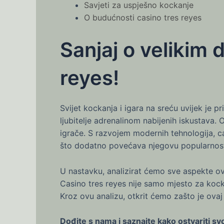
Savjeti za uspješno kockanje
O budućnosti casino tres reyes
Sanjaj o velikim 
reyes!
Svijet kockanja i igara na sreću uvijek je pr
ljubitelje adrenalinom nabijenih iskustava. 
igrače. S razvojem modernih tehnologija, c
što dodatno povećava njegovu popularnos
U nastavku, analizirat ćemo sve aspekte ovo
Casino tres reyes nije samo mjesto za kockan
Kroz ovu analizu, otkrit ćemo zašto je ovaj 
Dođite s nama i saznajte kako ostvariti s