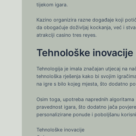
tijekom igara.
Kazino organizira razne događaje koji poti
da obogaćuje doživljaj kockanja, već i stva
atrakciji casino tres reyes.
Tehnološke inovacije 
Tehnologija je imala značajan utjecaj na n
tehnološka rješenja kako bi svojim igračima
na igre s bilo kojeg mjesta, što dodatno p
Osim toga, upotreba naprednih algoritama i s
pravednost igara, što dodatno jača povjer
personalizirane ponude i poboljšanu korisn
Tehnološke inovacije