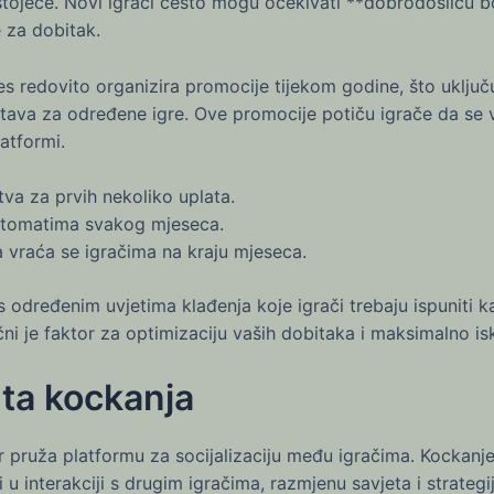
stojeće. Novi igrači često mogu očekivati **dobrodošlicu 
 za dobitak.
s redovito organizira promocije tijekom godine, što uključ
ava za određene igre. Ove promocije potiču igrače da se vr
atformi.
va za prvih nekoliko uplata.
tomatima svakog mjeseca.
 vraća se igračima na kraju mjeseca.
 određenim uvjetima klađenja koje igrači trebaju ispuniti k
čni je faktor za optimizaciju vaših dobitaka i maksimalno i
ta kockanja
 pruža platformu za socijalizaciju među igračima. Kockanje n
ti u interakciji s drugim igračima, razmjenu savjeta i strate