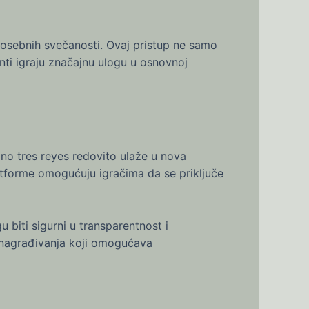
 posebnih svečanosti. Ovaj pristup ne samo
nti igraju značajnu ulogu u osnovnoj
ino tres reyes redovito ulaže u nova
latforme omogućuju igračima da se priključe
 biti sigurni u transparentnost i
 nagrađivanja koji omogućava