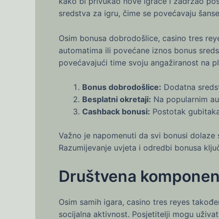
kako bi privukao nove igrače i zadržao po
sredstva za igru, čime se povećavaju šanse
Osim bonusa dobrodošlice, casino tres reye
automatima ili povećane iznos bonus sredst
povećavajući time svoju angažiranost na pl
Bonus dobrodošlice:
Dodatna sredst
Besplatni okretaji:
Na popularnim au
Cashback bonusi:
Postotak gubitaka
Važno je napomenuti da svi bonusi dolaze s
Razumijevanje uvjeta i odredbi bonusa klju
Društvena komponen
Osim samih igara, casino tres reyes također
socijalna aktivnost. Posjetitelji mogu uživa