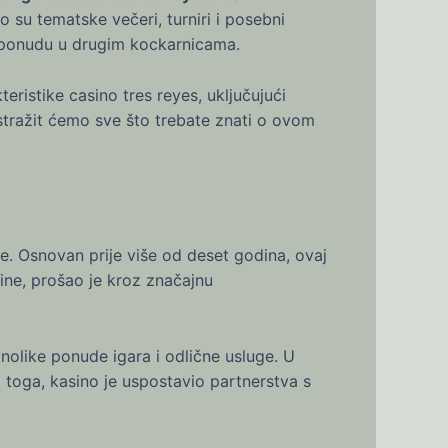
o su tematske večeri, turniri i posebni
u ponudu u drugim kockarnicama.
eristike casino tres reyes, uključujući
istražit ćemo sve što trebate znati o ovom
e. Osnovan prije više od deset godina, ovaj
ine, prošao je kroz značajnu
znolike ponude igara i odlične usluge. U
im toga, kasino je uspostavio partnerstva s