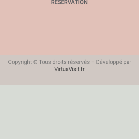
RÉSERVATION
Copyright © Tous droits réservés – Développé par
VirtuaVisit.fr