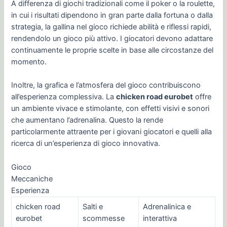
A differenza di giochi tradizionali come il poker o la roulette,
in cui i risultati dipendono in gran parte dalla fortuna o dalla
strategia, la gallina nel gioco richiede abilità e riflessi rapidi,
rendendolo un gioco più attivo. I giocatori devono adattare
continuamente le proprie scelte in base alle circostanze del
momento.
Inoltre, la grafica e l’atmosfera del gioco contribuiscono
all’esperienza complessiva. La
chicken road eurobet
offre
un ambiente vivace e stimolante, con effetti visivi e sonori
che aumentano l’adrenalina. Questo la rende
particolarmente attraente per i giovani giocatori e quelli alla
ricerca di un’esperienza di gioco innovativa.
Gioco
Meccaniche
Esperienza
chicken road
Salti e
Adrenalinica e
eurobet
scommesse
interattiva