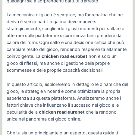
guadagni sia a sorprendenti battute d’arresto.
La meccanica di gioco è semplice, ma l’adrenalina che ne
deriva è senza pari. La gallina deve muoversi
strategicamente, scegliendo i giusti momenti per saltare e
atterrare sulle piattaforme sicure senza farsi prendere dal
calore dei forni. Ogni salto è una decisione critica che può
cambiare l’esito del gioco, rendendo l’esperienza altamente
coinvolgente. La
chicken road eurobet
non è solo un
gioco di riflessi, ma anche di gestione delle proprie
scommesse e delle proprie capacità decisionali.
In questo articolo, esploreremo in dettaglio le dinamiche del
gioco, le strategie vincenti e come ottimizzare la propria
esperienza su questa piattaforma. Analizzeremo anche i
fattori chiave che influenzano il successo nel gioco e le
peculiarità della
chicken road eurobet
che la rendono
unica nel panorama del gioco online.
Che tu sia un principiante o un esperto, questa guida ti