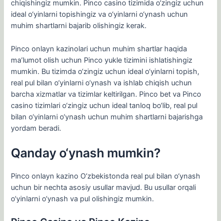
chiqishingiz mumkin. Pinco casino tizimida o‘zingiz uchun
ideal o‘yinlarni topishingiz va o‘yinlarni o‘ynash uchun
muhim shartlarni bajarib olishingiz kerak.
Pinco onlayn kazinolari uchun muhim shartlar haqida
ma’lumot olish uchun Pinco yukle tizimini ishlatishingiz
mumkin. Bu tizimda o‘zingiz uchun ideal o‘yinlarni topish,
real pul bilan o‘yinlarni o‘ynash va ishlab chiqish uchun
barcha xizmatlar va tizimlar keltirilgan. Pinco bet va Pinco
casino tizimlari o‘zingiz uchun ideal tanloq bo‘lib, real pul
bilan o‘yinlarni o‘ynash uchun muhim shartlarni bajarishga
yordam beradi.
Qanday o‘ynash mumkin?
Pinco onlayn kazino O‘zbekistonda real pul bilan o‘ynash
uchun bir nechta asosiy usullar mavjud. Bu usullar orqali
o‘yinlarni o‘ynash va pul olishingiz mumkin.