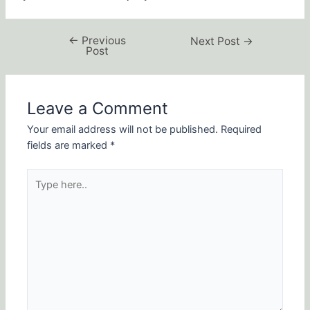
←
Previous
Next Post
→
Post
Leave a Comment
Your email address will not be published.
Required
fields are marked
*
Type
here..