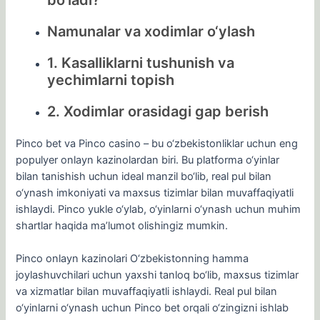
bo‘ladi?
Namunalar va xodimlar o‘ylash
1. Kasalliklarni tushunish va
yechimlarni topish
2. Xodimlar orasidagi gap berish
Pinco bet va Pinco casino – bu o‘zbekistonliklar uchun eng
populyer onlayn kazinolardan biri. Bu platforma o‘yinlar
bilan tanishish uchun ideal manzil bo‘lib, real pul bilan
o‘ynash imkoniyati va maxsus tizimlar bilan muvaffaqiyatli
ishlaydi. Pinco yukle o‘ylab, o‘yinlarni o‘ynash uchun muhim
shartlar haqida ma’lumot olishingiz mumkin.
Pinco onlayn kazinolari O‘zbekistonning hamma
joylashuvchilari uchun yaxshi tanloq bo‘lib, maxsus tizimlar
va xizmatlar bilan muvaffaqiyatli ishlaydi. Real pul bilan
o‘yinlarni o‘ynash uchun Pinco bet orqali o‘zingizni ishlab