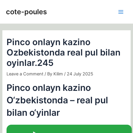
Skip
Post
Main
to
navigation
cote-poules
Men
content
Pinco onlayn kazino
Ozbekistonda real pul bilan
oyinlar.245
Leave a Comment
/ By
Kilim
/
24 July 2025
Pinco onlayn kazino
O‘zbekistonda – real pul
bilan o‘yinlar