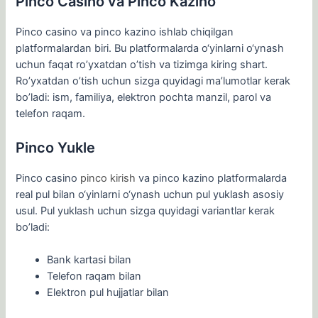
Pinco Casino va Pinco Kazino
Pinco casino va pinco kazino ishlab chiqilgan
platformalardan biri. Bu platformalarda o‘yinlarni o‘ynash
uchun faqat ro’yxatdan o’tish va tizimga kiring shart.
Ro’yxatdan o’tish uchun sizga quyidagi ma’lumotlar kerak
bo’ladi: ism, familiya, elektron pochta manzil, parol va
telefon raqam.
Pinco Yukle
Pinco casino
pinco kirish
va pinco kazino platformalarda
real pul bilan o‘yinlarni o‘ynash uchun pul yuklash asosiy
usul. Pul yuklash uchun sizga quyidagi variantlar kerak
bo’ladi:
Bank kartasi bilan
Telefon raqam bilan
Elektron pul hujjatlar bilan