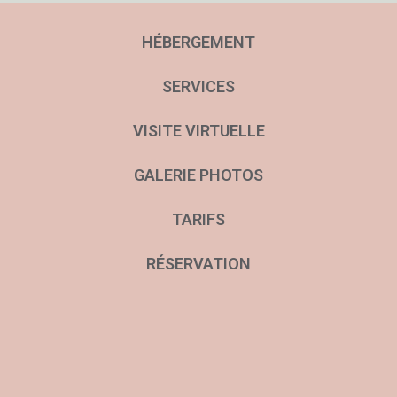
HÉBERGEMENT
SERVICES
VISITE VIRTUELLE
GALERIE PHOTOS
TARIFS
RÉSERVATION