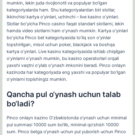
mumkin, lekin juda rivojlonotli va populyar bo‘lgan
kategoriyalarda ham. Shu kategoriyalardan biri slotlar,
ikkinchisi kartya o’yinlari, uchinchi – live kasino o’yinlari.
Slotlar bo’yicha Pinco casino faqat standart slotlarni, lekin
hamda video slotlarni ham o’ynash mumkin. Kartya o’yinlari
bo’yicha Pinco bet kategoriyasida to’liq son o’yinlar
topshirilgan, misol uchun poker, blackjack va boshqa
kartya o’yinlari. Live kasino kategoriyasida ishlab chiqilgan
o’yinlarni o’ynash mumkin, bu kasino operatorlari orqali
yaxshi vaqtni o’ylab o’ynash imkonini beradi. Pinco onlayn
kazinoda har kategoriyada eng yaxshi va populyar bo’lgan
o’yinlarni topishingiz mumkin.
Qancha pul o‘ynash uchun talab
bo‘ladi?
Pinco onlayn kazino O‘zbekistonda o‘ynash uchun minimal
pul summasi 10000 sum bo‘lib, minimal qo‘shish 10000
sum. Pinco betga o‘ynash uchun pul yuborish uchun Pinco