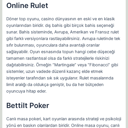
Online Rulet
Döner top oyunu, casino dünyasının en eski ve en klasik
oyunlarından biridir. dış bahis gibi birçok bahis seçeneği
sunar. Bahis sisteminde, Avrupa, Amerikan ve Fransız rulet
gibi farklı versiyonlara rastlayabilirsiniz. Avrupa ruletinde tek
sıfır bulunması, oyunculara daha avantajlı oranlar
sağlayabilir. Oyun esnasında topun hangi cebe düşeceği
tamamen rastlantısal olsa da farklı stratejilerle riskinizi
dağıtabilirsiniz. Örneğin “Martingale” veya “Fibonacci” gibi
sistemler, uzun vadede düzenli kazanç elde etmek
isteyenler tarafından sık sık uygulanır. Rulet masalarında
limit aralığı da oldukça geniştir, bu da her bütçeden
oyuncuya hitap eder.
Bettilt Poker
Canlı masa pokeri, kart oyunları arasında strateji ve psikoloji
yönü en baskın olanlardan biridir. Online masa oyunu, canlı