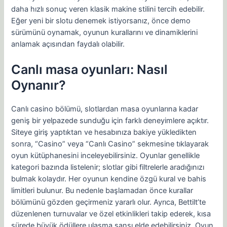
daha hızlı sonuç veren klasik makine stilini tercih edebilir.
Eğer yeni bir slotu denemek istiyorsanız, önce demo
sürümünü oynamak, oyunun kurallarını ve dinamiklerini
anlamak açısından faydalı olabilir.
Canlı masa oyunları: Nasıl
Oynanır?
Canlı casino bölümü, slotlardan masa oyunlarına kadar
geniş bir yelpazede sunduğu için farklı deneyimlere açıktır.
Siteye giriş yaptıktan ve hesabınıza bakiye yükledikten
sonra, “Casino” veya “Canlı Casino” sekmesine tıklayarak
oyun kütüphanesini inceleyebilirsiniz. Oyunlar genellikle
kategori bazında listelenir; slotlar gibi filtrelerle aradığınızı
bulmak kolaydır. Her oyunun kendine özgü kural ve bahis
limitleri bulunur. Bu nedenle başlamadan önce kurallar
bölümünü gözden geçirmeniz yararlı olur. Ayrıca, Bettilt’te
düzenlenen turnuvalar ve özel etkinlikleri takip ederek, kısa
sürede büyük ödüllere ulaşma şansı elde edebilirsiniz. Oyun