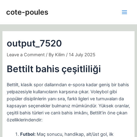
Skip
Post
Main
to
navigation
cote-poules
Men
content
output_7520
Leave a Comment
/ By
Kilim
/
14 July 2025
Bettilt bahis çeşitliliği
Bettilt, klasik spor dallarından e-spora kadar geniş bir bahis
yelpazesiyle kullanıcıların karşısına çıkar. Voleybol gibi
popüler disiplinlerin yanı sıra, farklı ligleri ve turnuvaları da
kapsayan seçenekler bulmanız mümkündür. Yüksek oranlar,
çeşitli bahis türleri ve canlı bahis imkânı, Bettilt’in öne çıkan
özelliklerindendir:
Futbol:
Maç sonucu, handikap, alt/üst gol, ilk