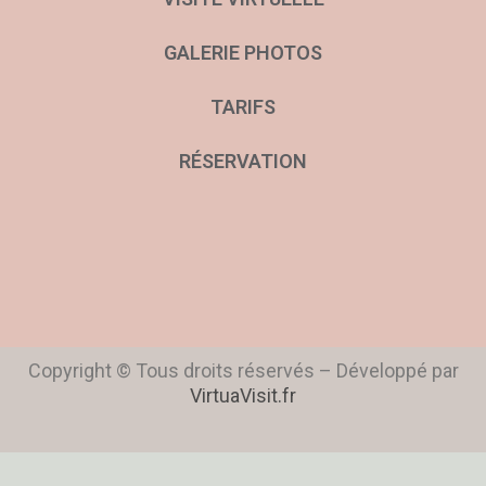
GALERIE PHOTOS
TARIFS
RÉSERVATION
Copyright © Tous droits réservés – Développé par
VirtuaVisit.fr