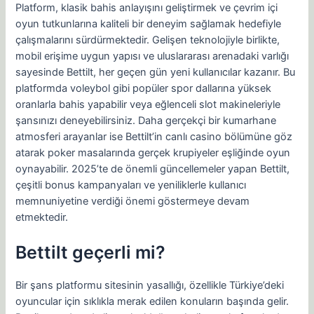
Platform, klasik bahis anlayışını geliştirmek ve çevrim içi
oyun tutkunlarına kaliteli bir deneyim sağlamak hedefiyle
çalışmalarını sürdürmektedir. Gelişen teknolojiyle birlikte,
mobil erişime uygun yapısı ve uluslararası arenadaki varlığı
sayesinde Bettilt, her geçen gün yeni kullanıcılar kazanır. Bu
platformda voleybol gibi popüler spor dallarına yüksek
oranlarla bahis yapabilir veya eğlenceli slot makineleriyle
şansınızı deneyebilirsiniz. Daha gerçekçi bir kumarhane
atmosferi arayanlar ise Bettilt’in canlı casino bölümüne göz
atarak poker masalarında gerçek krupiyeler eşliğinde oyun
oynayabilir. 2025’te de önemli güncellemeler yapan Bettilt,
çeşitli bonus kampanyaları ve yeniliklerle kullanıcı
memnuniyetine verdiği önemi göstermeye devam
etmektedir.
Bettilt geçerli mi?
Bir şans platformu sitesinin yasallığı, özellikle Türkiye’deki
oyuncular için sıklıkla merak edilen konuların başında gelir.