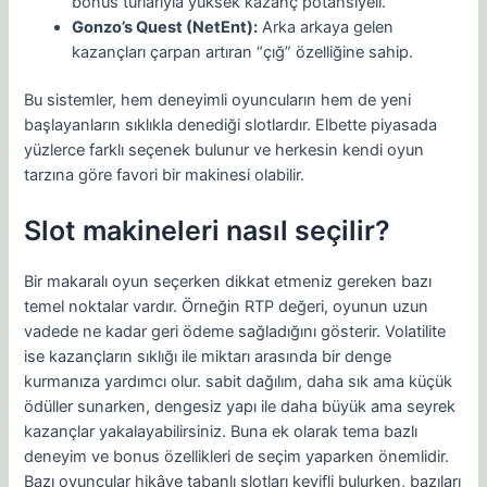
bonus turlarıyla yüksek kazanç potansiyeli.
Gonzo’s Quest (NetEnt):
Arka arkaya gelen
kazançları çarpan artıran “çığ” özelliğine sahip.
Bu sistemler, hem deneyimli oyuncuların hem de yeni
başlayanların sıklıkla denediği slotlardır. Elbette piyasada
yüzlerce farklı seçenek bulunur ve herkesin kendi oyun
tarzına göre favori bir makinesi olabilir.
Slot makineleri nasıl seçilir?
Bir makaralı oyun seçerken dikkat etmeniz gereken bazı
temel noktalar vardır. Örneğin RTP değeri, oyunun uzun
vadede ne kadar geri ödeme sağladığını gösterir. Volatilite
ise kazançların sıklığı ile miktarı arasında bir denge
kurmanıza yardımcı olur. sabit dağılım, daha sık ama küçük
ödüller sunarken, dengesiz yapı ile daha büyük ama seyrek
kazançlar yakalayabilirsiniz. Buna ek olarak tema bazlı
deneyim ve bonus özellikleri de seçim yaparken önemlidir.
Bazı oyuncular hikâye tabanlı slotları keyifli bulurken, bazıları