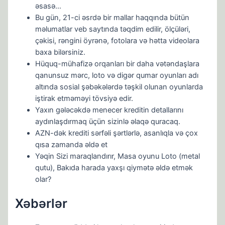
əsasə…
Bu gün, 21-ci əsrdə bir mallar haqqında bütün
məlumatlar veb saytında təqdim edilir, ölçüləri,
çəkisi, rəngini öyrənə, fotolara və hətta videolara
baxa bilərsiniz.
Hüquq-mühafizə orqanları bir daha vətəndaşlara
qanunsuz mərc, loto və digər qumar oyunları adı
altında sosial şəbəkələrdə təşkil olunan oyunlarda
iştirak etməməyi tövsiyə edir.
Yaxın gələcəkdə menecer kreditin detallarını
aydınlaşdırmaq üçün sizinlə əlaqə quracaq.
AZN-dək krediti sərfəli şərtlərlə, asanlıqla və çox
qısa zamanda əldə et
Yəqin Sizi maraqlandırır, Masa oyunu Loto (metal
qutu), Bakıda harada yaxşı qiymətə əldə etmək
olar?
Xəbərlər