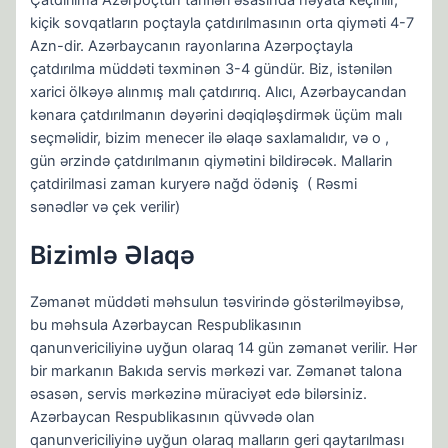
kiçik sovqatların poçtayla çatdırılmasının orta qiyməti 4-7
Azn-dir. Azərbaycanın rayonlarına Azərpoçtaylа
çatdırılma müddəti təxminən 3-4 gündür. Biz, istənilən
xarici ölkəyə alınmış malı çatdırırıq. Alıcı, Azərbaycandan
kənara çatdırılmanın dəyərini dəqiqləşdirmək üçüm malı
seçməlidir, bizim menecer ilə əlaqə saxlamalıdır, və o ,
gün ərzində çatdırılmanın qiymətini bildirəcək. Mallarin
çatdirilmasi zaman kuryerə nağd ödəniş ( Rəsmi
sənədlər və çek verilir)
Bizimlə Əlaqə
Zəmanət müddəti məhsulun təsvirində göstərilməyibsə,
bu məhsula Azərbaycan Respublikasının
qanunvericiliyinə uyğun olaraq 14 gün zəmanət verilir. Hər
bir markanın Bakıda servis mərkəzi var. Zəmanət talona
əsasən, servis mərkəzinə müraciyət edə bilərsiniz.
Azərbaycan Respublikasının qüvvədə olan
qanunvericiliyinə uyğun olaraq malların geri qaytarılması