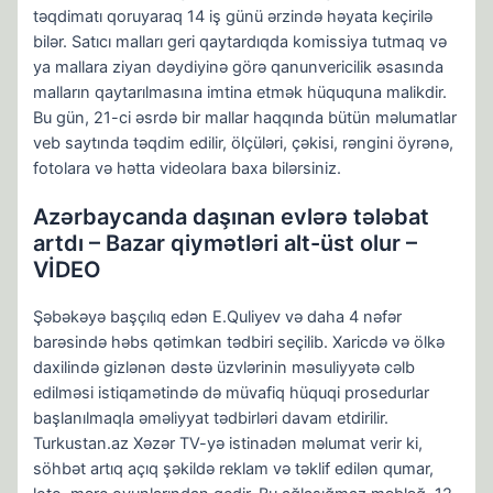
təqdimatı qoruyaraq 14 iş günü ərzində həyata keçirilə
bilər. Satıcı malları geri qaytardıqda komissiya tutmaq və
ya mallara ziyan dəydiyinə görə qanunvericilik əsasında
malların qaytarılmasına imtina etmək hüququna malikdir.
Bu gün, 21-ci əsrdə bir mallar haqqında bütün məlumatlar
veb saytında təqdim edilir, ölçüləri, çəkisi, rəngini öyrənə,
fotolara və hətta videolara baxa bilərsiniz.
Azərbaycanda daşınan evlərə tələbat
artdı – Bazar qiymətləri alt-üst olur –
VİDEO
Şəbəkəyə başçılıq edən E.Quliyev və daha 4 nəfər
barəsində həbs qətimkan tədbiri seçilib. Xaricdə və ölkə
daxilində gizlənən dəstə üzvlərinin məsuliyyətə cəlb
edilməsi istiqamətində də müvafiq hüquqi prosedurlar
başlanılmaqla əməliyyat tədbirləri davam etdirilir.
Turkustan.az Xəzər TV-yə istinadən məlumat verir ki,
söhbət artıq açıq şəkildə reklam və təklif edilən qumar,