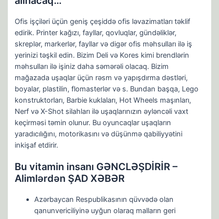
alınacaq…”
Ofis işçiləri üçün geniş çeşiddə ofis ləvazimatları təklif
edirik. Printer kağızı, fayllar, qovluqlar, gündəliklər,
skreplər, markerlər, fayllar və digər ofis məhsulları ilə iş
yerinizi təşkil edin. Bizim Deli və Kores kimi brendlərin
məhsulları ilə işiniz daha səmərəli olacaq. Bizim
mağazada uşaqlar üçün rəsm və yapışdırma dəstləri,
boyalar, plastilin, flomasterlər və s. Bundan başqa, Lego
konstruktorları, Barbie kuklaları, Hot Wheels maşınları,
Nerf və X-Shot silahları ilə uşaqlarınızın əyləncəli vaxt
keçirməsi təmin olunur. Bu oyuncaqlar uşaqların
yaradıcılığını, motorikasını və düşünmə qabiliyyətini
inkişaf etdirir.
Bu vitamin insanı GƏNCLƏŞDİRİR –
Alimlərdən ŞAD XƏBƏR
Azərbaycan Respublikasının qüvvədə olan
qanunvericiliyinə uyğun olaraq malların geri