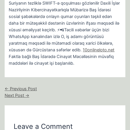
Suriyanın tezliklə SWIFT-ə qoşulması gözlənilir Daxili İşlər
Nazirliyinin Kibercinayətkarlıqla Mübarizə Baş İdarəsi
sosial şəbəkələrdə onlayn qumar oyunları təşkil edən
daha bir mütəşəkkil dəstənin üzvlərinin ifşası məqsədi ilə
xüsusi əməliyyat keçirib. ⚡️📲Təcili xəbərlər üçün bizi
WhatsApp kanalından izlə O, iş adamı görüntüsü
yaratmaq məqsədi ilə mütəmadi olaraq xarici ölkələrə,
xüsusən də Gürcüstana səfərlər edib.
10onlineloto.net
Faktla bağlı Baş İdarədə Cinayət Məcəlləsinin müvafiq
maddələri ilə cinayət işi başlanılıb.
←
Previous Post
Next Post
→
Leave a Comment