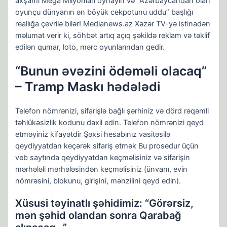
axşamı Mega Milyonları oynayın və “Azərbaycandan olan
oyunçu dünyanın ən böyük cekpotunu uddu” başlığı
reallığa çevrilə bilər! Medianews.az Xəzər TV-yə istinadən
məlumat verir ki, söhbət artıq açıq şəkildə reklam və təklif
edilən qumar, loto, mərc oyunlarından gedir.
“Bunun əvəzini ödəməli olacaq”
– Tramp Maskı hədələdi
Telefon nömrənizi, sifarişlə bağlı şərhiniz və dörd rəqəmli
təhlükəsizlik kodunu daxil edin. Telefon nömrənizi qeyd
etməyiniz kifayətdir Şəxsi hesabınız vasitəsilə
qeydiyyatdan keçərək sifariş etmək Bu prosedur üçün
veb saytında qeydiyyatdan keçməlisiniz və sifarişin
mərhələli mərhələsindən keçməlisiniz (ünvanı, evin
nömrəsini, blokunu, girişini, mənzilini qeyd edin).
Xüsusi təyinatlı şəhidimiz: “Görərsiz,
mən şəhid olandan sonra Qarabağ