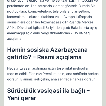
ofislər üçün elektronika və məişət texnikasının topdan və
pərakəndə on-line satışında xidmət göstərir. Burada Siz
noutbuklara, kompyuterlərə, telefonlara, planşetlərə,
kameralara, elektron kitablara və s. Avropa İttifaqında
sərnişinlərə ödənilən təzminat azaldılır Ruanda Mərkəzi
Afrika Dövlətləri İqtisadi Birliyindən çıxıb Bakıda orta aylıq
əməkhaqqı açıqlanıb Vergi Xidmətindən ƏDV ilə bağlı
açıqlama
Həmin sosiska Azərbaycana
gətirlib? – Rəsmi açıqlama
Həyatınızı asanlaşdırmaq üçün təsərrüfat məhsulları
təqdim edirik Elanınızı Premium edin, ana səhifədə hərkəs
görsün! Elanınızı irəli çəkin, ana səhifədə hərkəs görsün!
Sürücülük vəsiqəsi ilə bağlı –
Yeni qərar