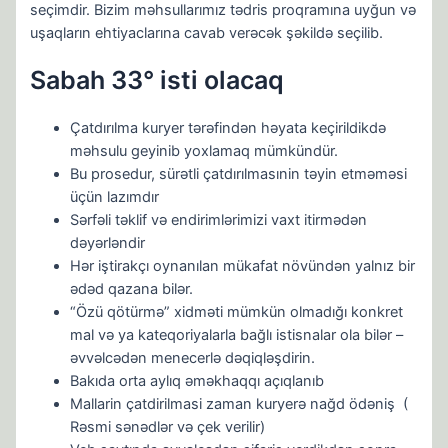
seçimdir. Bizim məhsullarımız tədris proqramına uyğun və
uşaqların ehtiyaclarına cavab verəcək şəkildə seçilib.
Sabah 33° isti olacaq
Çatdırılma kuryer tərəfindən həyata keçirildikdə
məhsulu geyinib yoxlamaq mümkündür.
Bu prosedur, sürətli çatdırılmasınin təyin etməməsi
üçün lazımdır
Sərfəli təklif və endirimlərimizi vaxt itirmədən
dəyərləndir
Hər iştirakçı oynanılan mükafat növündən yalnız bir
ədəd qazana bilər.
“Özü qötürmə” xidməti mümkün olmadığı konkret
mal və ya kateqoriyalarla bağlı istisnalar ola bilər –
əvvəlcədən menecerlə dəqiqləşdirin.
Bakıda orta aylıq əməkhaqqı açıqlanıb
Mallarin çatdirilmasi zaman kuryerə nağd ödəniş (
Rəsmi sənədlər və çek verilir)