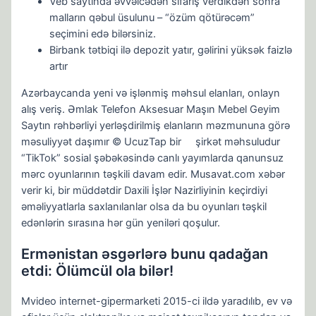
Veb saytında əvvəlcədən sifariş verdikdən sonra
malların qəbul üsulunu – “özüm qötürəcəm”
seçimini edə bilərsiniz.
Birbank tətbiqi ilə depozit yatır, gəlirini yüksək faizlə
artır
Azərbaycanda yeni və işlənmiş məhsul elanları, onlayn
alış veriş. Əmlak Telefon Aksesuar Maşın Mebel Geyim
Saytın rəhbərliyi yerləşdirilmiş elanların məzmununa görə
məsuliyyət daşımır © UcuzTap bir şirkət məhsuludur
“TikTok” sosial şəbəkəsində canlı yayımlarda qanunsuz
mərc oyunlarının təşkili davam edir. Musavat.com xəbər
verir ki, bir müddətdir Daxili İşlər Nazirliyinin keçirdiyi
əməliyyatlarla saxlanılanlar olsa da bu oyunları təşkil
edənlərin sırasına hər gün yeniləri qoşulur.
Ermənistan əsgərlərə bunu qadağan
etdi: Ölümcül ola bilər!
Mvideo internet-gipermarketi 2015-ci ildə yaradılıb, ev və