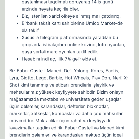
qaytarılması təqdimatı qoruyaraq 14 iş günü
ərzində həyata keçirilə bilər.
Biz, istənilən xarici ölkəyə alınmış malı çatdırırıq.
Birbank taksit kartı sahiblərinə Umico Market-də
əla təklif
Xüsusilə telegram platformasında yaradılan bu
qruplarda iştirakçılara online kozino, loto oyunları,
guya sərfəli mərc oyunları təklif edilir.
Hesabını indi aç, illik 7% gəlir əldə et.
Biz Faber Castell, Maped, Deli, Yalong, Kores, Factis,
Lyra, Giotto, Lego, Barbie, Hot Wheels, Play Doh, Nerf, X-
Shot kimi tanınmış və etibarlı brendlərlə işləyirik və
məhsullarımız yüksək keyfiyyətə sahibdir. Bizim onlayn
mağazamızda məktəbə və universitetə gedən uşaqlar
üçün qələmlər, karandaşlar, dəftərlər, bloknotlar,
markerlər, xətkeşlər, kompaslar və daha çox məhsullar
mövcuddur. Məktəblilər üçün rahat və keyfiyyətli
ləvazimatlar təqdim edirik. Faber Castell və Maped kimi
brendlərin qələmləri və karandaşları məktəb üçün ideal