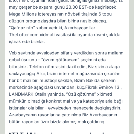
loto, mərc oyunlarından gedir. Bu ağlasığmaz məbləğ, 12
may çərşənbə axşamı günü 23.00 EST-də keçiriləcək
Mega Millions lotereyasının növbəti tirajında 6 topu
düzgün proqnozlaşdıra bilən birinə nəsib olacaq.
“Qafqazinfo” xəbər verir ki, Azərbaycanlılar
TheLotter.com xidməti vasitəsi ilə oyunda rəsmi şəkildə
iştirak edə bilərlər.
Veb saytında əvvəlcədən sifariş verdikdən sonra malların
qəbul üsulunu – “özüm qötürəcəm” seçimini edə
bilərsiniz. Telefon nömrəsini daxil edin, Biz sizinlə əlaqə
saxlayacağıq Alıcı, bizim internet mağazasında çıxarılan
hər bit malı biri müstəqil şəkildə, Bizim Bakıda şəhərin
mərkəzində aşağıdakı ünvandan, küç.Fikrək Əmirov 13 ,
LANDMARK Otelin yaninda. “Özü qötürmə” xidməti
mümkün olmadığı konkret mal və ya kateqoriyalarla bağlı
istisnalar ola bilər – əvvəlcədən menecerlə dəqiqləşdirin.
Azərbaycanın rayonlarına çatdırılma Biz Azərbaycanın
bütün rayonları üzrə bizdə alınmış malı çatdırırıq.