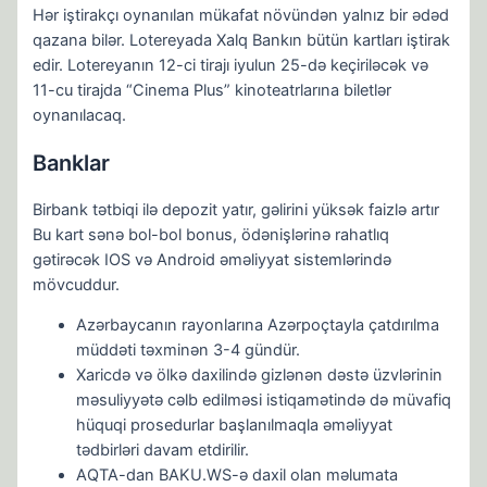
Hər iştirakçı oynanılan mükafat növündən yalnız bir ədəd
qazana bilər. Lotereyada Xalq Bankın bütün kartları iştirak
edir. Lotereyanın 12-ci tirajı iyulun 25-də keçiriləcək və
11-cu tirajda “Cinema Plus” kinoteatrlarına biletlər
oynanılacaq.
Banklar
Birbank tətbiqi ilə depozit yatır, gəlirini yüksək faizlə artır
Bu kart sənə bol-bol bonus, ödənişlərinə rahatlıq
gətirəcək IOS və Android əməliyyat sistemlərində
mövcuddur.
Azərbaycanın rayonlarına Azərpoçtaylа çatdırılma
müddəti təxminən 3-4 gündür.
Xaricdə və ölkə daxilində gizlənən dəstə üzvlərinin
məsuliyyətə cəlb edilməsi istiqamətində də müvafiq
hüquqi prosedurlar başlanılmaqla əməliyyat
tədbirləri davam etdirilir.
AQTA-dan BAKU.WS-ə daxil olan məlumata