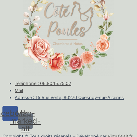
Téléphone : 06.80.15.75.02
Mail
Adresse : 15 Rue Verte, 80270 Quesnoy-sur-Airaines
acebook
Map-
marked-
alt
Copyright © Tous droits réservés – Développé par
VirtuaVisit.fr