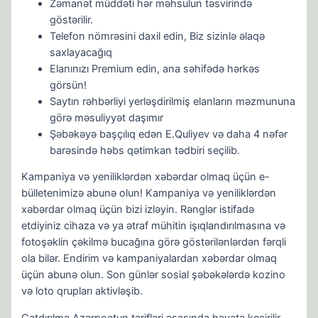
Zəmanət müddəti hər məhsulun təsvirində
göstərilir.
Telefon nömrəsini daxil edin, Biz sizinlə əlaqə
saxlayacağıq
Elanınızı Premium edin, ana səhifədə hərkəs
görsün!
Saytın rəhbərliyi yerləşdirilmiş elanların məzmununa
görə məsuliyyət daşımır
Şəbəkəyə başçılıq edən E.Quliyev və daha 4 nəfər
barəsində həbs qətimkan tədbiri seçilib.
Kampaniya və yeniliklərdən xəbərdar olmaq üçün e-
bülletenimizə abunə olun! Kampaniya və yeniliklərdən
xəbərdar olmaq üçün bizi izləyin. Rənglər istifadə
etdiyiniz cihaza və ya ətraf mühitin işıqlandırılmasına və
fotoşəklin çəkilmə bucağına görə göstərilənlərdən fərqli
ola bilər. Endirim və kampaniyalardan xəbərdar olmaq
üçün abunə olun. Son günlər sosial şəbəkələrdə kozino
və loto qrupları aktivləşib.
Çatdırılma Azərpoçtun tarifləri əsasında həyata keçirilir,