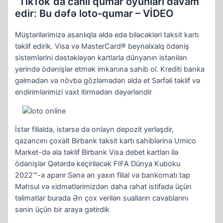
“TikTok”da canlı qumar oyunları davam
edir: Bu dəfə loto-qumar – VİDEO
Müştərilərimizə asanlıqla əldə edə biləcəkləri taksit kartı
təklif edirik. Visa və MasterCard® beynəlxalq ödəniş
sistemlərini dəstəkləyən kartlarla dünyanın istənilən
yerində ödənişlər etmək imkanına sahib ol. Krediti banka
gəlmədən və növbə gözləmədən əldə et Sərfəli təklif və
endirimlərimizi vaxt itirmədən dəyərləndir
İstər filialda, istərsə də onlayn depozit yerləşdir,
qazancını çoxalt Birbank taksit kartı sahiblərinə Umico
Market-də əla təklif Birbank Visa debet kartları ilə
ödənişlər Qətərdə keçiriləcək FIFA Dünya Kuboku
2022™-ə aparır Sənə ən yaxın filial və bankomatı tap
Məhsul və xidmətlərimizdən daha rahat istifadə üçün
təlimatlar burada Ən çox verilən sualların cavablarını
sənin üçün bir araya gətirdik