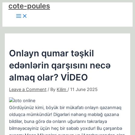
Main
Skip
Post
cote-poules
Menu
to
navigation
content
Onlayn qumar təşkil
edənlərin qarşısını necə
almaq olar? VİDEO
Leave a Comment
/ By
Kilim
/
11 June 2025
Gördüyünüz kimi, böyük bir mükafatı onlayn qazanmaq
olduqca mümkündür! Digərləri nəhəng məbləğ qazana
bildilər, buna görə də onların uğurlarını təkrarlaya
bilməyəcəyiniz üçün heç bir səbəb yoxdur! Bu çərşənbə