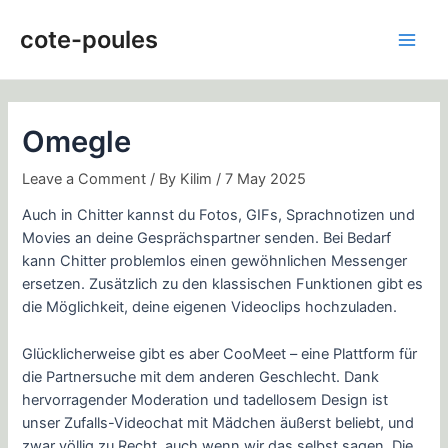
Skip
Post
Main
to
navigation
cote-poules
Men
content
Omegle
Leave a Comment
/ By
Kilim
/
7 May 2025
Auch in Chitter kannst du Fotos, GIFs, Sprachnotizen und
Movies an deine Gesprächspartner senden. Bei Bedarf
kann Chitter problemlos einen gewöhnlichen Messenger
ersetzen. Zusätzlich zu den klassischen Funktionen gibt es
die Möglichkeit, deine eigenen Videoclips hochzuladen.
Glücklicherweise gibt es aber CooMeet – eine Plattform für
die Partnersuche mit dem anderen Geschlecht. Dank
hervorragender Moderation und tadellosem Design ist
unser Zufalls-Videochat mit Mädchen äußerst beliebt, und
zwar völlig zu Recht, auch wenn wir das selbst sagen. Die