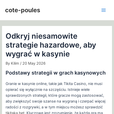
Skip
Post
Main
to
navigation
cote-poules
Men
content
Odkryj niesamowite
strategie hazardowe, aby
wygrać w kasynie
By
Kilim
/
20 May 2026
Podstawy strategii w grach kasynowych
Granie w kasynie online, takie jak Tikita Casino, nie musi
opierać się wyłącznie na szczęściu. Istnieje wiele
sprawdzonych strategii, które gracze mogą zastosować,
aby zwiększyć swoje szanse na wygraną i czerpać więcej
radości z rozgrywki, a w tym miejscu możesz sprawdzić
tikitaka bet
. Kluczowe jest zrozumienie, że każda gra ma