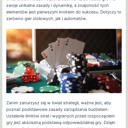
swoje unikalne zasady i dynamikę, a znajomość tych
elementów jest pierwszym krokiem do sukcesu. Dotyczy to
zarówno gier stołowych, jak i automatów.
Zanim zanurzysz się w świat strategii, ważne jest, aby
poznać podstawowe zasady zarządzania budżetem.
Ustalenie limitów strat i wygranych przed rozpoczęciem
gry jest absolutną podstawą odpowiedzialnej gry. Dzięki