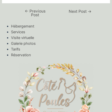
←
Previous
Next Post
→
Post
Hébergement
Services
Visite virtuelle
Galerie photos
Tarifs
Réservation