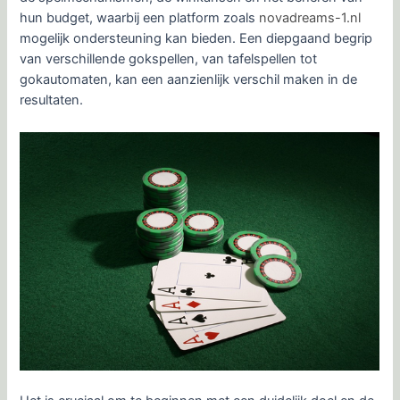
hun budget, waarbij een platform zoals
novadreams-1.nl
mogelijk ondersteuning kan bieden. Een diepgaand begrip
van verschillende gokspellen, van tafelspellen tot
gokautomaten, kan een aanzienlijk verschil maken in de
resultaten.