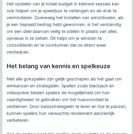
Het opdelen van je totale budget in kleinere sessies kan
ook helpen om je speelduur te verlengen en de druk te
verminderen. Overweeg het instellen van winstdoelen; als
je een bepaald bedrag hebt gewonnen, is het verstandig
om een deel daarvan veilig te stellen in plaats van alles
opnieuw in te zetten. Dit helpt om je winsten te
consolideren en te voorkomen dat ze direct weer
verdwijnen.
Het belang van kennis en spelkeuze
Niet alle gokspellen zijn gelijk geschapen als het gaat om
winkansen en strategieën. Spellen zoals blackjack en
videopoker bieden spelers de mogelijkheid om hun
vaardigheden te gebruiken om het huisvoordeel te
verkleinen. Door basisstrategieën te leren en toe te passen,
kunnen spelers hun verwachte rendement aanzienlijk
verbeteren.