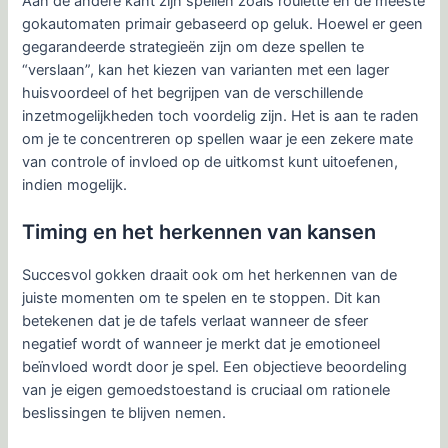
Aan de andere kant zijn spellen zoals roulette en de meeste
gokautomaten primair gebaseerd op geluk. Hoewel er geen
gegarandeerde strategieën zijn om deze spellen te
“verslaan”, kan het kiezen van varianten met een lager
huisvoordeel of het begrijpen van de verschillende
inzetmogelijkheden toch voordelig zijn. Het is aan te raden
om je te concentreren op spellen waar je een zekere mate
van controle of invloed op de uitkomst kunt uitoefenen,
indien mogelijk.
Timing en het herkennen van kansen
Succesvol gokken draait ook om het herkennen van de
juiste momenten om te spelen en te stoppen. Dit kan
betekenen dat je de tafels verlaat wanneer de sfeer
negatief wordt of wanneer je merkt dat je emotioneel
beïnvloed wordt door je spel. Een objectieve beoordeling
van je eigen gemoedstoestand is cruciaal om rationele
beslissingen te blijven nemen.