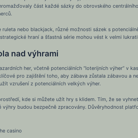
shromažďovaly část každé sázky do obrovského centrálníh
erců.
 je ruleta nebo blackjack, různé možnosti sázek s potenciál
 strategické hraní a šťastná série mohou vést k velmi lukra
ola nad výhrami
azardních her, včetně potenciálních “loterijních výher” v 
klíčové pro zajištění toho, aby zábava zůstala zábavou a n
ít vzrušení z potenciálních velkých výher.
ostředí, kde si můžete užít hry s klidem. Tím, že se vyhne
dné výhry budou bezpečně zpracovány. Důvěryhodnost platfo