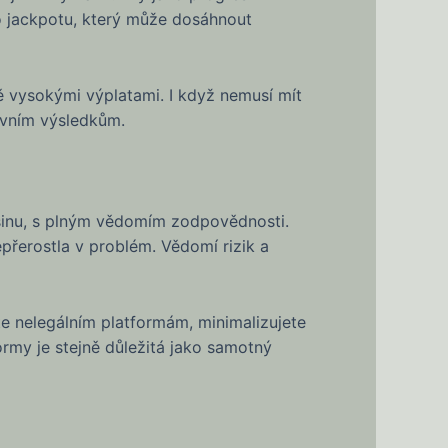
o jackpotu, který může dosáhnout
ně vysokými výplatami. I když nemusí mít
tivním výsledkům.
kasinu, s plným vědomím zodpovědnosti.
epřerostla v problém. Vědomí rizik a
te nelegálním platformám, minimalizujete
rmy je stejně důležitá jako samotný