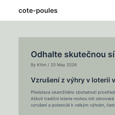
Skip
Post
cote-poules
to
navigation
content
Odhalte skutečnou síl
By
Kilim
/
20 May 2026
Vzrušení z výhry v loterii 
Představa okamžitého zbohatnutí prostředni
Ačkoli tradiční loterie mohou mít obrovské 
vzrušení a potenciál k velkým výhrám, často