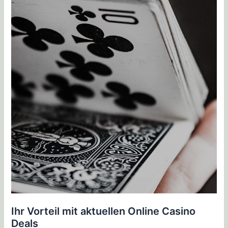
Ihr Vorteil mit aktuellen Online Casino
Deals