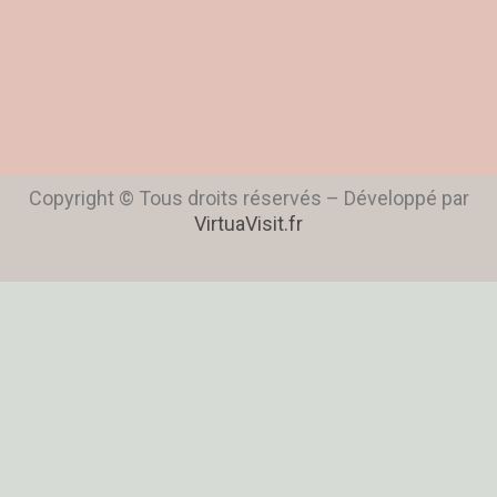
Copyright © Tous droits réservés – Développé par
VirtuaVisit.fr