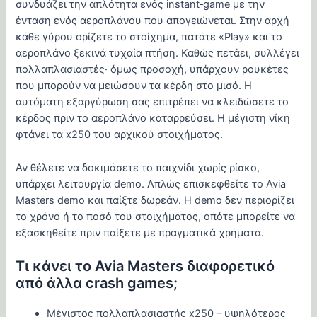
συνδυάζει την απλότητα ενός instant‑game με την
ένταση ενός αεροπλάνου που απογειώνεται. Στην αρχή
κάθε γύρου ορίζετε το στοίχημα, πατάτε «Play» και το
αεροπλάνο ξεκινά τυχαία πτήση. Καθώς πετάει, συλλέγει
πολλαπλασιαστές· όμως προσοχή, υπάρχουν ρουκέτες
που μπορούν να μειώσουν τα κέρδη στο μισό. Η
αυτόματη εξαργύρωση σας επιτρέπει να κλειδώσετε το
κέρδος πριν το αεροπλάνο καταρρεύσει. Η μέγιστη νίκη
φτάνει τα x250 του αρχικού στοιχήματος.
Αν θέλετε να δοκιμάσετε το παιχνίδι χωρίς ρίσκο,
υπάρχει λειτουργία demo. Απλώς επισκεφθείτε το Avia
Masters demo και παίξτε δωρεάν. Η demo δεν περιορίζει
το χρόνο ή το ποσό του στοιχήματος, οπότε μπορείτε να
εξασκηθείτε πριν παίξετε με πραγματικά χρήματα.
Τι κάνει το Avia Masters διαφορετικό
από άλλα crash games;
Μέγιστος πολλαπλασιαστής x250 – υψηλότερος