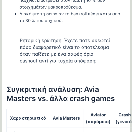
παιχνίδι επιστρέφει στον παίκτη 97 % των
στοιχημάτων μακροπρόθεσμα.
Διακόψτε τη σειρά αν το bankroll πέσει κάτω από
το 30 % του αρχικού.
Ρητορική ερώτηση: Έχετε ποτέ σκεφτεί
πόσο διαφορετικό είναι το αποτέλεσμα
όταν παίζετε με ένα σαφές όριο
cashout αντί για τυχαία απόφαση;
Συγκριτική ανάλυση: Avia
Masters vs. άλλα crash games
Aviator
Crash
Χαρακτηριστικό
Avia Masters
(παρόμοιο)
(γενικό