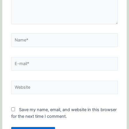
Name*
E-
mail*
Website
Save my name, email, and website in this browser
for the next time I comment.