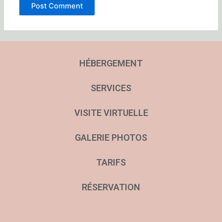
HÉBERGEMENT
SERVICES
VISITE VIRTUELLE
GALERIE PHOTOS
TARIFS
RÉSERVATION